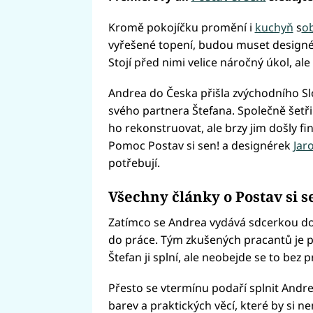
Kromě pokojíčku promění i
kuchyň
s
o
vyřešené topení, budou muset designérk
Stojí před nimi velice náročný úkol, al
Andrea do Česka přišla zvýchodního Sl
svého partnera Štefana. Společně šetřili
ho rekonstruovat, ale brzy jim došly fin
Pomoc Postav si sen! a designérek
Jar
potřebují.
Všechny články o Postav si s
Zatímco se Andrea vydává sdcerkou do 
do práce. Tým zkušených pracantů je p
Štefan ji splní, ale neobejde se to bez
Přesto se vtermínu podaří splnit Andr
barev a praktických věcí, které by si n