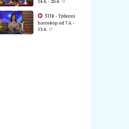
14.4. - 20.4.
ŠTÍR - Týdenní
horoskop od 7.4. -
13.4.