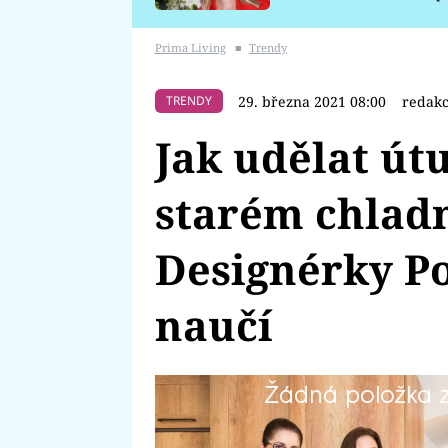
požáru
Prima Living
■
Trendy
29. března 2021 08:00
redak
TRENDY
Jak udělat út
starém chla
Designérky Pos
naučí
Žádná položka z 
Andrea, Štefan a jejich dcerka M
vesnickém domě. Uvnitř je chlad