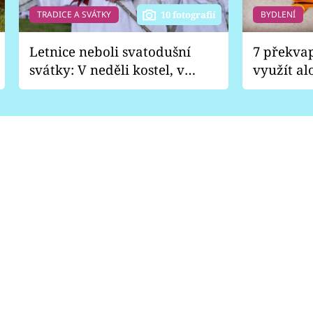
TRADICE A SVÁTKY
BYDLENÍ
10 fotografií
Letnice neboli svatodušní
7 překva
svátky: V neděli kostel, v
využít al
pondělí zábava
Nabrousí
nádobí