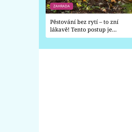
ZAHRADA
Pěstování bez rytí – to zní
lákavě! Tento postup je
vhodný jen pro některé
zahrady