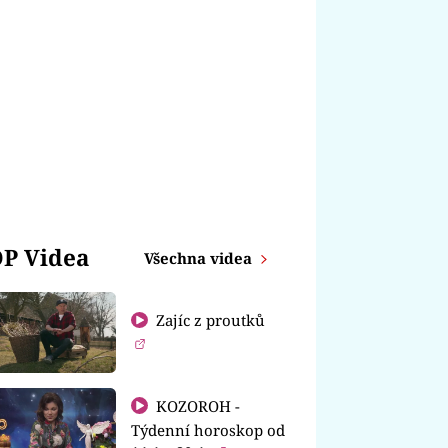
P Videa
Všechna videa
Zajíc z proutků
KOZOROH -
Týdenní horoskop od