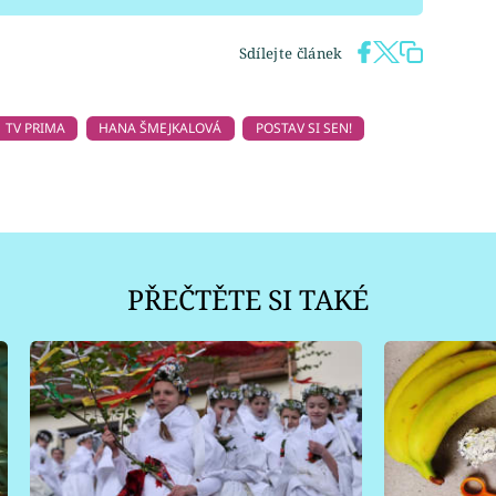
Sdílejte článek
TV PRIMA
HANA ŠMEJKALOVÁ
POSTAV SI SEN!
PŘEČTĚTE SI TAKÉ