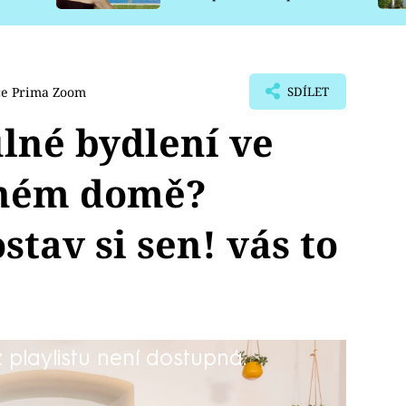
pro psy
ce Prima Zoom
SDÍLET
ulné bydlení ve
dném domě?
tav si sen! vás to
playlistu není dostupná.
ia bydlí v jedné místnosti ve starém
no a peníze na rekonstrukci došly.