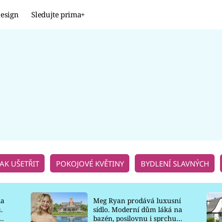
esign
Sledujte prima+
Design
TRENDY
JAK NA TO
PROMĚNY
NAŠE TIPY
JAK UŠETŘIT
POKOJOVÉ KVĚTINY
BYDLENÍ SLAVNÝCH
la
Meg Ryan prodává luxusní
.
sídlo. Moderní dům láká na
o
bazén, posilovnu i sprchu