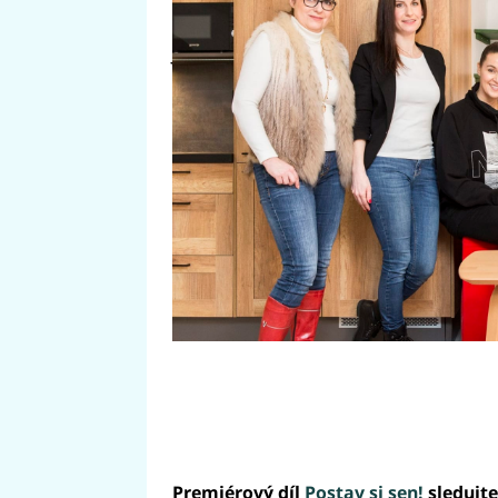
Andrea by si přála hlavně pokojí
Jaroslava Hájková a Hana Šmejkal
pokoje nezůstane.
Premiérový díl
Postav si sen!
sledujte