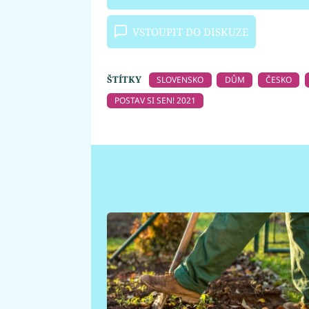
VSTOUPIT DO DISKUZE
ŠTÍTKY
SLOVENSKO
DŮM
ČESKO
POSTAV SI SEN! 2021