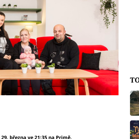
k pro Miu, ale když designérky
ová vidí, v jakém stavu dům je, u
TO
 29. března ve 21:35 na Primě.