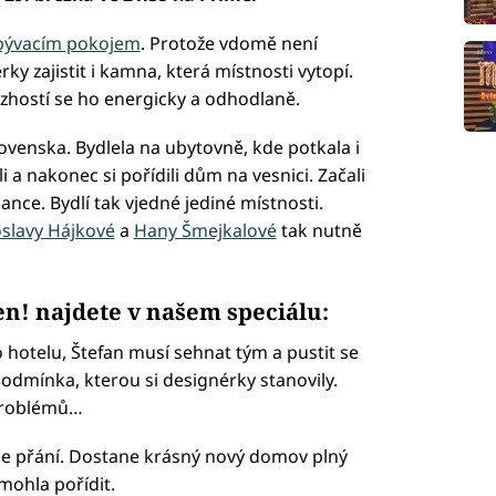
bývacím pokojem
. Protože vdomě není
y zajistit i kamna, která místnosti vytopí.
e zhostí se ho energicky a odhodlaně.
ovenska. Bydlela na ubytovně, kde potkala i
 a nakonec si pořídili dům na vesnici. Začali
ance. Bydlí tak vjedné jediné místnosti.
oslavy Hájkové
a
Hany Šmejkalové
tak nutně
en! najdete v našem speciálu:
hotelu, Štefan musí sehnat tým a pustit se
odmínka, kterou si designérky stanovily.
 problémů…
ee přání. Dostane krásný nový domov plný
emohla pořídit.