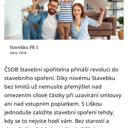
Sledujte prima+
Přihlášení
Sledujte nás
Stavebko PR 1
Zdroj: ČSOB
ČSOB Stavební spořitelna přináší revoluci do
stavebního spoření. Díky novému Stavebku
bez limitů už nemusíte přemýšlet nad
omezením cílové částky při uzavírání smlouvy
ani nad vstupním poplatkem. S Liškou
jednoduše založíte stavební spoření tehdy,
kdy se to nejvíce hodí vám. Bez starostí a