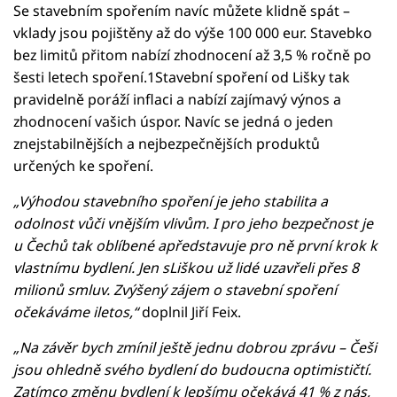
Se stavebním spořením navíc můžete klidně spát –
vklady jsou pojištěny až do výše 100 000 eur. Stavebko
bez limitů přitom nabízí zhodnocení až 3,5 % ročně po
šesti letech spoření.1Stavební spoření od Lišky tak
pravidelně poráží inflaci a nabízí zajímavý výnos a
zhodnocení vašich úspor. Navíc se jedná o jeden
znejstabilnějších a nejbezpečnějších produktů
určených ke spoření.
„Výhodou stavebního spoření je jeho stabilita a
odolnost vůči vnějším vlivům. I pro jeho bezpečnost je
u Čechů tak oblíbené apředstavuje pro ně první krok k
vlastnímu bydlení. Jen sLiškou už lidé uzavřeli přes 8
milionů smluv. Zvýšený zájem o stavební spoření
očekáváme iletos,“
doplnil Jiří Feix.
„Na závěr bych zmínil ještě jednu dobrou zprávu – Češi
jsou ohledně svého bydlení do budoucna optimističtí.
Zatímco změnu bydlení k lepšímu očekává 41 % z nás,