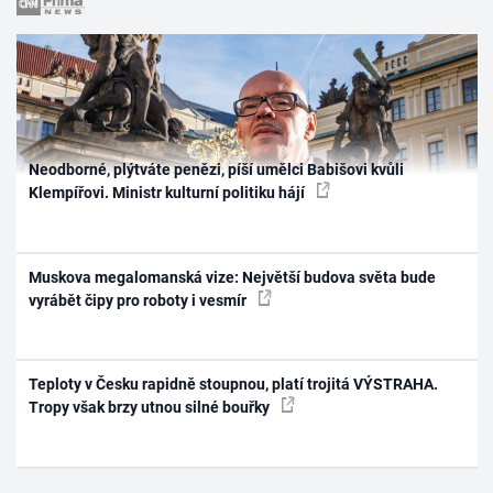
Neodborné, plýtváte penězi, píší umělci Babišovi kvůli
Klempířovi. Ministr kulturní politiku hájí
Muskova megalomanská vize: Největší budova světa bude
vyrábět čipy pro roboty i vesmír
Teploty v Česku rapidně stoupnou, platí trojitá VÝSTRAHA.
Tropy však brzy utnou silné bouřky