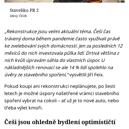
Stavebko PR 2
Zdroj: ČSOB
„Rekonstrukce jsou velmi aktuální téma. Češi čas
trávený doma během pandemie často využívali právě
ke zvelebování svých domácností. Jen za posledních 12
měsíců do nich investovala půlka lidí. Drtivá většina z
nich kvůli úpravám sáhla do vlastních úspor. U
nákladnějších renovací se ale 14 % lidí spolehlo na
úvěry ze stavebního spoření,“
vysvětlil Jiří Feix.
Pokud koupi ani rekonstrukci neplánujete, po šesti
letech je možné úspory našetřené vrámci stavebního
spoření vybrat na cokoli – ať už je to nové auto, nebo
třeba výlet kmoři.
Češi jsou ohledně bydlení optimističtí