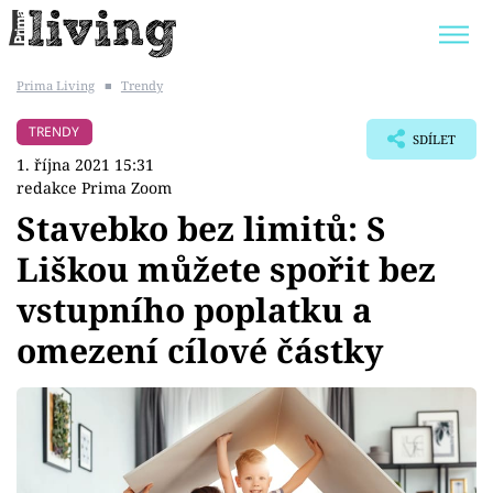
Prima Living
■
Trendy
Trendy:
JAK UŠETŘIT
POKOJOVÉ KVĚTINY
TRENDY
SDÍLET
BYDLENÍ SLAVNÝCH
ZAHRADA
1. října 2021 15:31
redakce Prima Zoom
Stavebko bez limitů: S
Liškou můžete spořit bez
Témata
vstupního poplatku a
Bydlení
omezení cílové částky
Zahrada
Design