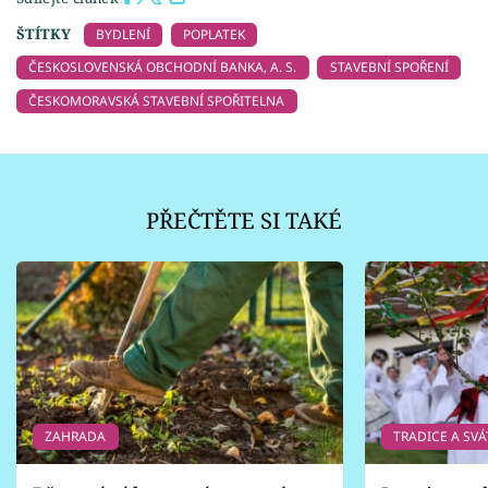
ŠTÍTKY
BYDLENÍ
POPLATEK
ČESKOSLOVENSKÁ OBCHODNÍ BANKA, A. S.
STAVEBNÍ SPOŘENÍ
ČESKOMORAVSKÁ STAVEBNÍ SPOŘITELNA
PŘEČTĚTE SI TAKÉ
ZAHRADA
TRADICE A SVÁ