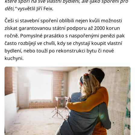
které spoří na své vlastní bydlení, ale ijako spoření pro
děti,“
vysvětlil Jiří Feix.
Češi si stavební spoření oblíbili nejen kvůli možnosti
získat garantovanou státní podporu až 2000 korun
ročně. Pomyslné prasátko s naspořenými penězi pak
často rozbíjejí ve chvíli, kdy se chystají koupit vlastní
bydlení, nebo touží po rekonstrukci bytu či nové
kuchyni.