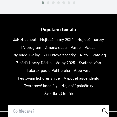
Populární témata
Jak zhubnout
Nejlepší filmy 2024
Nejlepší horory
TV program
Změna času
Partie
Počasí
Kdy budou volby
ZOO Nové začátky
Auto – katalog
7 pádů Honzy Dědka
Volby 2025
Svařené víno
Tatarák podle Pohlreicha
Aloe vera
Pěstování lichořeřišnice
Výpočet ascendentu
Tvarohové knedlíky
Nejlepší palačinky
Švestkový koláč