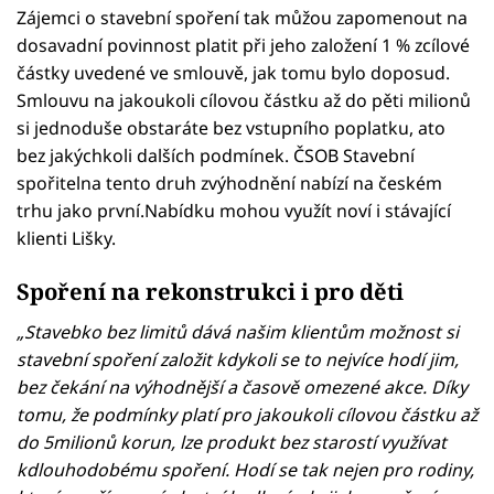
Zájemci o stavební spoření tak můžou zapomenout na
dosavadní povinnost platit při jeho založení 1 % zcílové
částky uvedené ve smlouvě, jak tomu bylo doposud.
Smlouvu na jakoukoli cílovou částku až do pěti milionů
si jednoduše obstaráte bez vstupního poplatku, ato
bez jakýchkoli dalších podmínek. ČSOB Stavební
spořitelna tento druh zvýhodnění nabízí na českém
trhu jako první.Nabídku mohou využít noví i stávající
klienti Lišky.
Spoření na rekonstrukci i pro děti
„Stavebko bez limitů dává našim klientům možnost si
stavební spoření založit kdykoli se to nejvíce hodí jim,
bez čekání na výhodnější a časově omezené akce. Díky
tomu, že podmínky platí pro jakoukoli cílovou částku až
do 5milionů korun, lze produkt bez starostí využívat
kdlouhodobému spoření. Hodí se tak nejen pro rodiny,