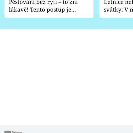
Pěstování bez rytí – to zní
Letnice ne
lákavě! Tento postup je
svátky: V n
vhodný jen pro některé
pondělí z
zahrady