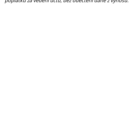
poplatků za vedení účtu, bez odečtení daně z výnosů.