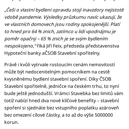
„Češi o vlastní bydlení opravdu stojí inavzdory nejistotě
vdobě pandemie. Výsledky průzkumu navíc ukazují, že
ve vlastních domovech jsou rodiny spokojenější. Platí
to hned pro 64 % znich, zatímco u lidí vpodnájmu je
poměr opačný – 65 % znich je se svým bydlením
nespokojeno,“
říká Jiří Feix, předseda představenstva
Hypoteční banky aČSOB Stavební spořitelny.
Právě i kvůli vytrvale rostoucím cenám nemovitostí
může být nedocenitelným pomocníkem na cestě
kvysněnému bydlení stavební spoření. Díky ČSOB
Stavební spořitelně, jedničce na českém trhu, to nyní
bude ještě jednodušší. Vrámci Stavebka bez limitů vám
totiž nabízí hned dva nové klíčové benefity – stavební
spoření si sjednáte bez vstupního poplatku azároveň
bez omezení cílové částky, a to až do výše 5000000
korun.