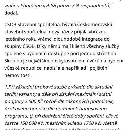
změnu khoršímu vyhlíží pouze 7 % respondentů,“
dodal.
ČSOB Stavební spořitelna, bývalá Českomoravská
stavební spořitelna, nový název přijala vbřeznu
letošního roku vrámci dlouhodobé integrace do
skupiny ČSOB. Díky němu mají klienti všechny služby
spojené s bydlením dostupné pod jednou střechou.
Skupina je největším poskytovatelem úvěrů na bydlení
vČeské republice, nabízí ale například i pojištění
nemovitosti.
1.Při základní úrokové sazbě z vkladů dle aktuální
tarifní varianty a dále při získání maximální státní
podpory 2 000 Kč ročně dle zákonných podmínek,
úrokového bonusu dle podmínek bonusového
programu, tj. při dodržení 6leté doby spoření, cílové
částce 150 000 Kč, měsíčním vkladu 1700 Kč, včetně