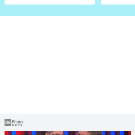
vhodný jen pro některé
pondělí z
zahrady