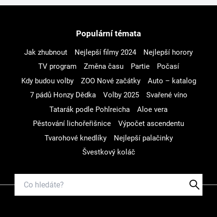
Populární témata
Jak zhubnout
Nejlepší filmy 2024
Nejlepší horory
TV program
Změna času
Partie
Počasí
Kdy budou volby
ZOO Nové začátky
Auto – katalog
7 pádů Honzy Dědka
Volby 2025
Svařené víno
Tatarák podle Pohlreicha
Aloe vera
Pěstování lichořeřišnice
Výpočet ascendentu
Tvarohové knedlíky
Nejlepší palačinky
Švestkový koláč