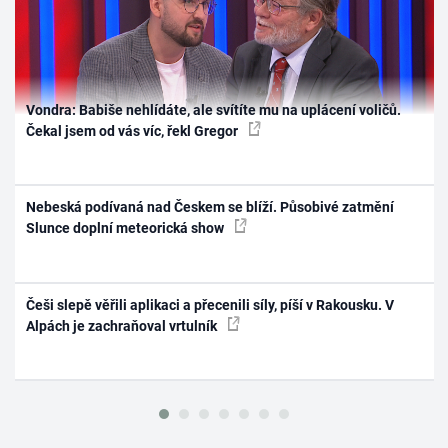
Vondra: Babiše nehlídáte, ale svítíte mu na uplácení voličů.
Čekal jsem od vás víc, řekl Gregor
Nebeská podívaná nad Českem se blíží. Působivé zatmění
Slunce doplní meteorická show
Češi slepě věřili aplikaci a přecenili síly, píší v Rakousku. V
Alpách je zachraňoval vrtulník