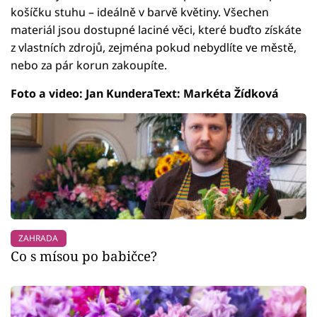
košíčku stuhu – ideálně v barvě květiny. Všechen
materiál jsou dostupné laciné věci, které buďto získáte
z vlastních zdrojů, zejména pokud nebydlíte ve městě,
nebo za pár korun zakoupíte.
Foto a video: Jan KunderaText: Markéta Žídková
ZAHRADA
Co s mísou po babičce?