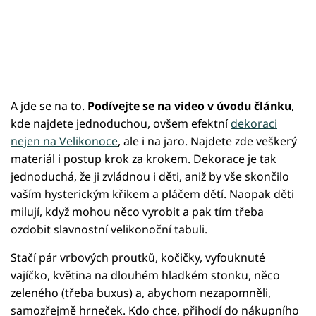
A jde se na to.
Podívejte se na video v úvodu článku
,
kde najdete jednoduchou, ovšem efektní
dekoraci
nejen na Velikonoce
, ale i na jaro. Najdete zde veškerý
materiál i postup krok za krokem. Dekorace je tak
jednoduchá, že ji zvládnou i děti, aniž by vše skončilo
vaším hysterickým křikem a pláčem dětí. Naopak děti
milují, když mohou něco vyrobit a pak tím třeba
ozdobit slavnostní velikonoční tabuli.
Stačí pár vrbových proutků, kočičky, vyfouknuté
vajíčko, květina na dlouhém hladkém stonku, něco
zeleného (třeba buxus) a, abychom nezapomněli,
samozřejmě hrneček. Kdo chce, přihodí do nákupního