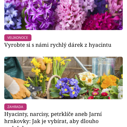
VELIKONOCE
Vyrobte si s námi rychlý dárek z hyacintu
ZAHRADA
Hyacinty, narcisy, petrklíče aneb Jarní
hrnkovky: Jak je vybírat, aby dlouho