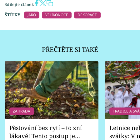
Sdílejte článek
ŠTÍTKY
JARO
VELIKONOCE
DEKORACE
PŘEČTĚTE SI TAKÉ
ZAHRADA
TRADICE A SVÁ
Pěstování bez rytí – to zní
Letnice ne
lákavě! Tento postup je
svátky: V n