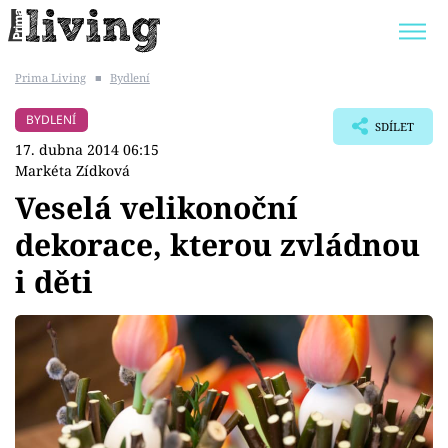
Prima Living
■
Bydlení
Trendy:
JAK UŠETŘIT
POKOJOVÉ KVĚTINY
BYDLENÍ
SDÍLET
BYDLENÍ SLAVNÝCH
ZAHRADA
17. dubna 2014 06:15
Markéta Zídková
Veselá velikonoční
dekorace, kterou zvládnou
Témata
i děti
Bydlení
Zahrada
Design