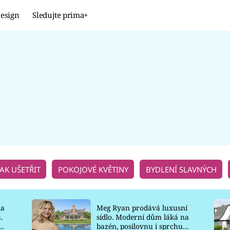
esign
Sledujte prima+
Design
TRENDY
JAK NA TO
PROMĚNY
NAŠE TIPY
JAK UŠETŘIT
POKOJOVÉ KVĚTINY
BYDLENÍ SLAVNÝCH
la
Meg Ryan prodává luxusní
.
sídlo. Moderní dům láká na
o
bazén, posilovnu i sprchu