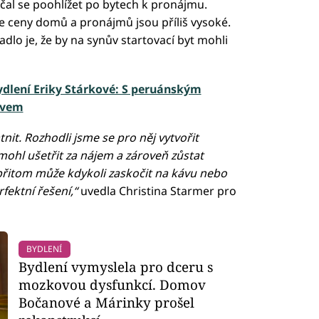
čal se poohlížet po bytech k pronájmu.
že ceny domů a pronájmů jsou příliš vysoké.
dlo je, že by na synův startovací byt mohli
lení Eriky Stárkové: S peruánským
evem
nit. Rozhodli jsme se pro něj vytvořit
mohl ušetřit za nájem a zároveň zůstat
e přitom může kdykoli zaskočit na kávu nebo
fektní řešení,“
uvedla Christina Starmer pro
BYDLENÍ
Bydlení vymyslela pro dceru s
mozkovou dysfunkcí. Domov
Bočanové a Márinky prošel