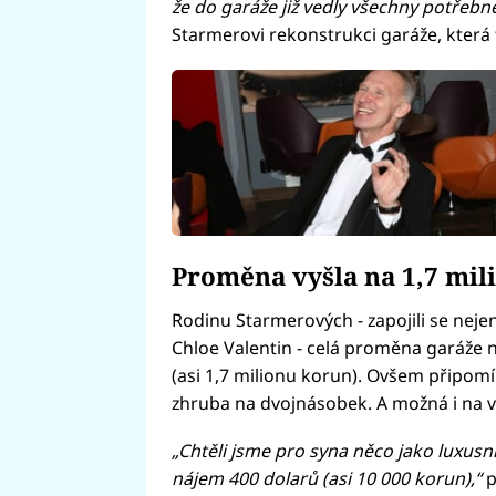
že do garáže již vedly všechny potřebné
Starmerovi rekonstrukci garáže, která t
Proměna vyšla na 1,7 mil
Rodinu Starmerových - zapojili se nejen
Chloe Valentin - celá proměna garáže n
(asi 1,7 milionu korun). Ovšem připomí
zhruba na dvojnásobek. A možná i na v
„Chtěli jsme pro syna něco jako luxusní 
nájem 400 dolarů (asi 10 000 korun),“
p