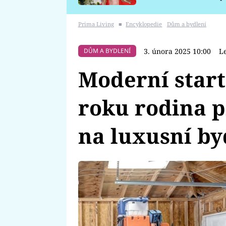
požáru
Prima Living
■
Encyklopedie
Dům a bydlení
3. února 2025 10:00
L
DŮM A BYDLENÍ
Moderní start
roku rodina 
na luxusní by