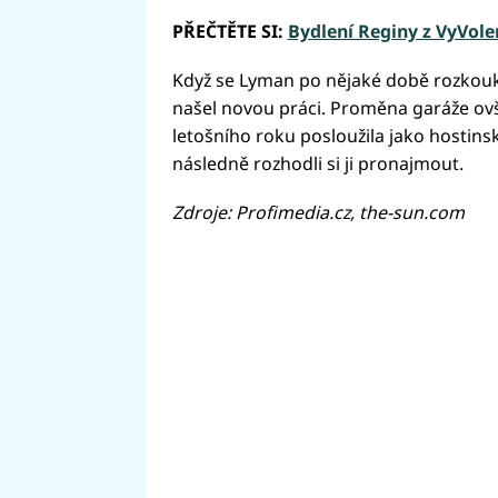
PŘEČTĚTE SI:
Bydlení Reginy z VyVolen
Když se Lyman po nějaké době rozkouka
našel novou práci. Proměna garáže ov
letošního roku posloužila jako hostinsk
následně rozhodli si ji pronajmout.
Zdroje: Profimedia.cz, the-sun.com