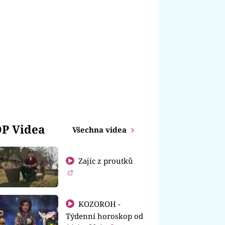
P Videa
Všechna videa
Zajíc z proutků
KOZOROH -
Týdenní horoskop od