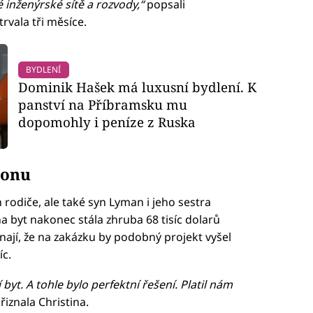
 inženýrské sítě a rozvody,“
popsali
rvala tři měsíce.
BYDLENÍ
Dominik Hašek má luxusní bydlení. K
panství na Příbramsku mu
dopomohly i peníze z Ruska
ionu
 rodiče, ale také syn Lyman i jeho sestra
a byt nakonec stála zhruba 68 tisíc dolarů
nají, že na zakázku by podobný projekt vyšel
íc.
byt. A tohle bylo perfektní řešení. Platil nám
řiznala Christina.