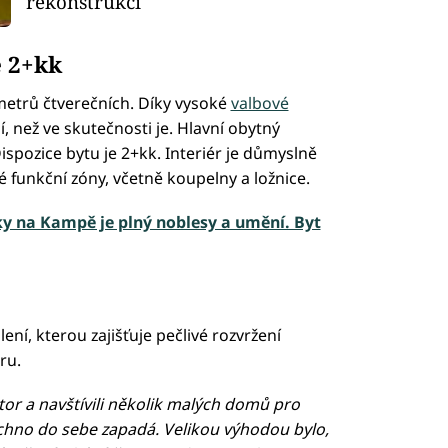
rekonstrukcí
e 2+kk
metrů čtverečních. Díky vysoké
valbové
 než ve skutečnosti je. Hlavní obytný
spozice bytu je 2+kk. Interiér je důmyslně
é funkční zóny, včetně koupelny a ložnice.
ky na Kampě je plný noblesy a umění. Byt
ní, kterou zajišťuje pečlivé rozvržení
ru.
or a navštívili několik malých domů pro
šechno do sebe zapadá. Velikou výhodou bylo,