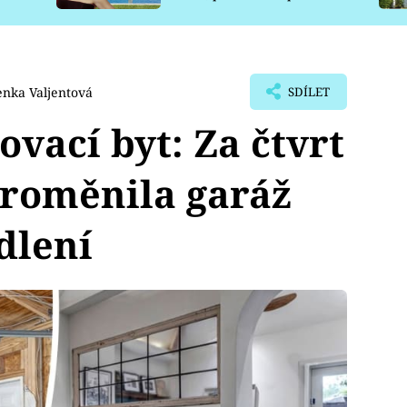
pro psy
enka Valjentová
SDÍLET
ovací byt: Za čtvrt
proměnila garáž
dlení