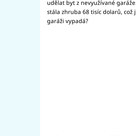
udělat byt z nevyužívané garáže. 
stála zhruba 68 tisíc dolarů, což 
garáži vypadá?