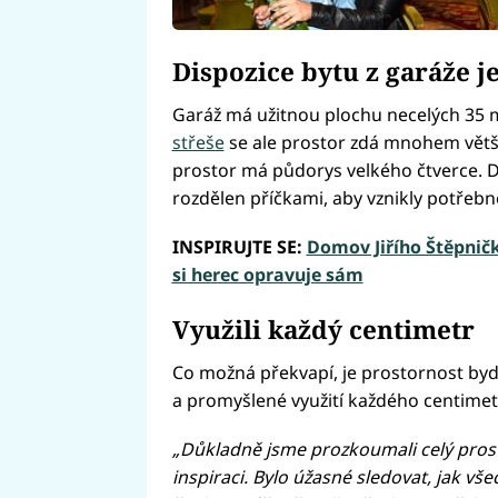
Dispozice bytu z garáže j
Garáž má užitnou plochu necelých 35 
střeše
se ale prostor zdá mnohem větší,
prostor má půdorys velkého čtverce. Di
rozdělen příčkami, aby vznikly potřebn
INSPIRUJTE SE:
Domov Jiřího Štěpnič
si herec opravuje sám
Využili každý centimetr
Co možná překvapí, je prostornost bydle
a promyšlené využití každého centimet
„Důkladně jsme prozkoumali celý prost
inspiraci. Bylo úžasné sledovat, jak v