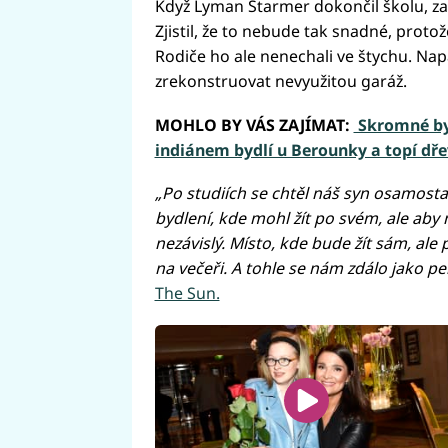
Když Lyman Starmer dokončil školu, za
Zjistil, že to nebude tak snadné, proto
Rodiče ho ale nenechali ve štychu. Napa
zrekonstruovat nevyužitou garáž.
MOHLO BY VÁS ZAJÍMAT:
Skromné byd
indiánem bydlí u Berounky a topí dř
„Po studiích se chtěl náš syn osamostat
bydlení, kde mohl žít po svém, ale aby 
nezávislý. Místo, kde bude žít sám, al
na večeři. A tohle se nám zdálo jako per
The Sun.