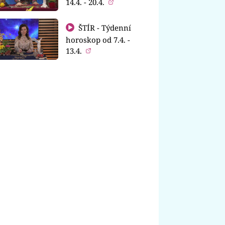
14.4. - 20.4.
ŠTÍR - Týdenní
horoskop od 7.4. -
13.4.