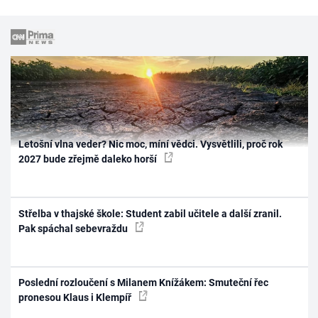
Letošní vlna veder? Nic moc, míní vědci. Vysvětlili, proč rok
2027 bude zřejmě daleko horší
Střelba v thajské škole: Student zabil učitele a další zranil.
Pak spáchal sebevraždu
Poslední rozloučení s Milanem Knížákem: Smuteční řec
pronesou Klaus i Klempíř