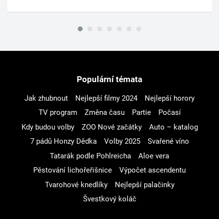
Populární témata
Jak zhubnout
Nejlepší filmy 2024
Nejlepší horory
TV program
Změna času
Partie
Počasí
Kdy budou volby
ZOO Nové začátky
Auto – katalog
7 pádů Honzy Dědka
Volby 2025
Svařené víno
Tatarák podle Pohlreicha
Aloe vera
Pěstování lichořeřišnice
Výpočet ascendentu
Tvarohové knedlíky
Nejlepší palačinky
Švestkový koláč