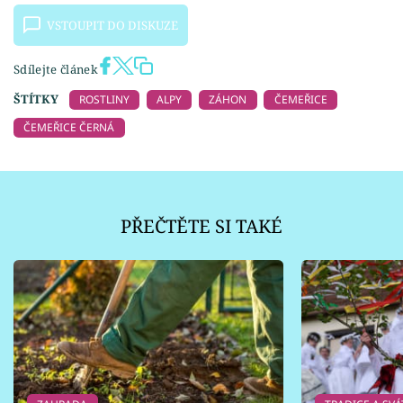
VSTOUPIT DO DISKUZE
Sdílejte článek
ŠTÍTKY
ROSTLINY
ALPY
ZÁHON
ČEMEŘICE
ČEMEŘICE ČERNÁ
PŘEČTĚTE SI TAKÉ