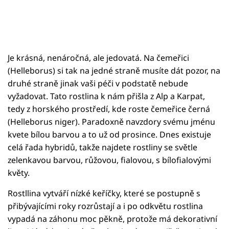
Je krásná, nenáročná, ale jedovatá. Na čemeřici
(Helleborus) si tak na jedné straně musíte dát pozor, na
druhé straně jinak vaši péči v podstatě nebude
vyžadovat. Tato rostlina k nám přišla z Alp a Karpat,
tedy z horského prostředí, kde roste čemeřice černá
(Helleborus niger). Paradoxně navzdory svému jménu
kvete bílou barvou a to už od prosince. Dnes existuje
celá řada hybridů, takže najdete rostliny se světle
zelenkavou barvou, růžovou, fialovou, s bílofialovými
květy.
Rostllina vytváří nízké keříčky, které se postupně s
přibývajícími roky rozrůstají a i po odkvětu rostlina
vypadá na záhonu moc pěkně, protože má dekorativní