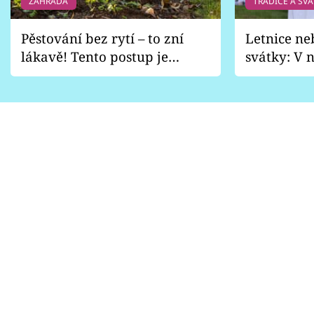
ZAHRADA
TRADICE A SVÁ
Pěstování bez rytí – to zní
Letnice ne
lákavě! Tento postup je
svátky: V n
vhodný jen pro některé
pondělí z
zahrady