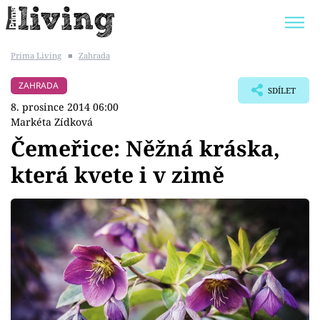
Prima Living
■
Zahrada
Trendy:
JAK UŠETŘIT
POKOJOVÉ KVĚTINY
ZAHRADA
SDÍLET
BYDLENÍ SLAVNÝCH
ZAHRADA
8. prosince 2014 06:00
Markéta Zídková
Čemeřice: Něžná kráska,
která kvete i v zimě
Témata
Bydlení
Zahrada
Design