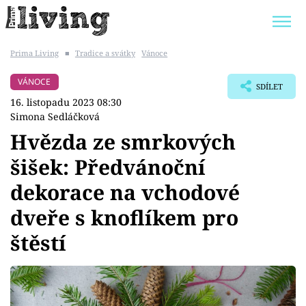
Prima Living
■
Tradice a svátky
Vánoce
Trendy:
JAK UŠETŘIT
POKOJOVÉ KVĚTINY
VÁNOCE
SDÍLET
BYDLENÍ SLAVNÝCH
ZAHRADA
16. listopadu 2023 08:30
Simona Sedláčková
Hvězda ze smrkových
šišek: Předvánoční
Témata
dekorace na vchodové
Bydlení
dveře s knoflíkem pro
štěstí
Zahrada
Design