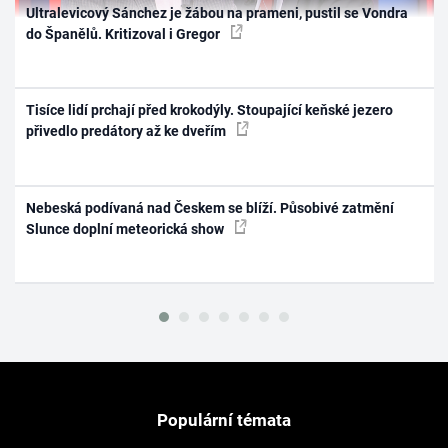
Ultralevicový Sánchez je žábou na prameni, pustil se Vondra
do Španělů. Kritizoval i Gregor
Tisíce lidí prchají před krokodýly. Stoupající keňské jezero
přivedlo predátory až ke dveřím
Nebeská podívaná nad Českem se blíží. Působivé zatmění
Slunce doplní meteorická show
Populární témata