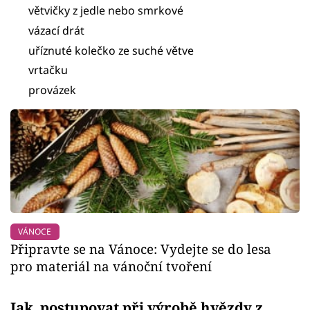
větvičky z jedle nebo smrkové
vázací drát
uříznuté kolečko ze suché větve
vrtačku
provázek
VÁNOCE
Připravte se na Vánoce: Vydejte se do lesa
pro materiál na vánoční tvoření
Jak postupovat při výrobě hvězdy z