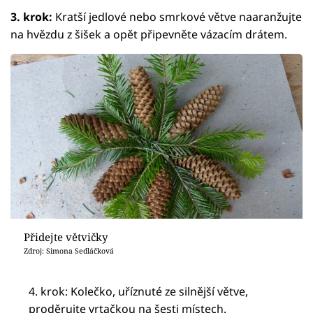
3. krok:
Kratší jedlové nebo smrkové větve naaranžujte
na hvězdu z šišek a opět připevněte vázacím drátem.
Přidejte větvičky
Zdroj: Simona Sedláčková
4. krok: Kolečko, uříznuté ze silnější větve,
proděrujte vrtačkou na šesti místech.