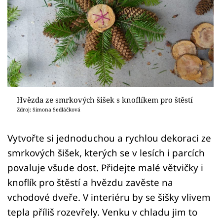
Sledujte prima+
Přihlášení
Sledujte nás
Hvězda ze smrkových šišek s knoflíkem pro štěstí
Zdroj: Simona Sedláčková
Vytvořte si jednoduchou a rychlou dekoraci ze
smrkových šišek, kterých se v lesích i parcích
povaluje všude dost. Přidejte malé větvičky i
knoflík pro štěstí a hvězdu zavěste na
vchodové dveře. V interiéru by se šišky vlivem
tepla příliš rozevřely. Venku v chladu jim to