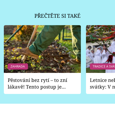
PŘEČTĚTE SI TAKÉ
ZAHRADA
TRADICE A SVÁ
Pěstování bez rytí – to zní
Letnice ne
lákavě! Tento postup je
svátky: V n
vhodný jen pro některé
pondělí z
zahrady