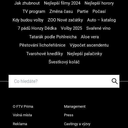
Jak zhubnout
Nejlepší filmy 2024
Nejlepší horory
TV program
Změna času
Partie
Počasí
Kdy budou volby
ZOO Nové začátky
Auto – katalog
7 pádů Honzy Dědka
Volby 2025
Svařené víno
Tatarák podle Pohlreicha
Aloe vera
Pěstování lichořeřišnice
Výpočet ascendentu
Tvarohové knedlíky
Nejlepší palačinky
Švestkový koláč
O FTV Prima
Management
Volná místa
Press
Reklama
Castingy a výzvy