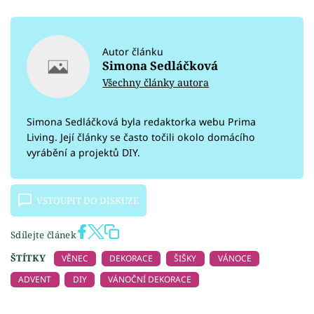
Autor článku
Simona Sedláčková
Všechny články autora
Simona Sedláčková byla redaktorka webu Prima
Living. Její články se často točili okolo domácího
vyrábění a projektů DIY.
VSTOUPIT DO DISKUZE
Sdílejte článek
ŠTÍTKY
VĚNEC
DEKORACE
ŠIŠKY
VÁNOCE
ADVENT
DIY
VÁNOČNÍ DEKORACE