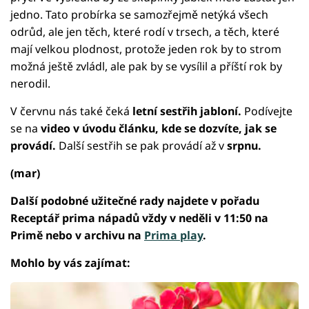
jedno. Tato probírka se samozřejmě netýká všech
odrůd, ale jen těch, které rodí v trsech, a těch, které
mají velkou plodnost, protože jeden rok by to strom
možná ještě zvládl, ale pak by se vysílil a příští rok by
nerodil.
V červnu nás také čeká
letní sestřih jabloní.
Podívejte
se na
video v úvodu článku, kde se dozvíte, jak se
provádí.
Další sestřih se pak provádí až v
srpnu.
(mar)
Další podobné užitečné rady najdete v pořadu
Receptář prima nápadů vždy v neděli v 11:50 na
Primě nebo v archivu na
Prima play
.
Mohlo by vás zajímat: