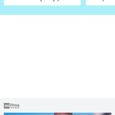
vhodný jen pro některé
pondělí z
zahrady