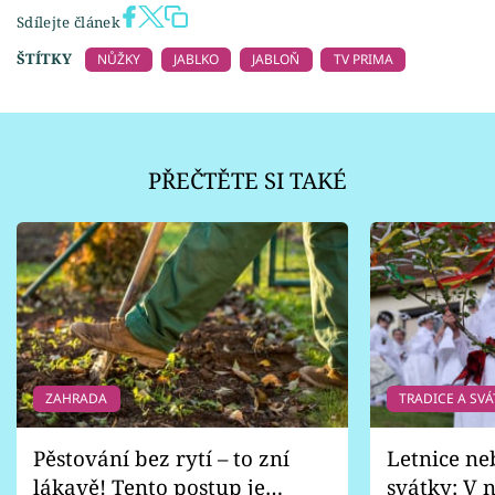
Sdílejte článek
ŠTÍTKY
NŮŽKY
JABLKO
JABLOŇ
TV PRIMA
PŘEČTĚTE SI TAKÉ
ZAHRADA
TRADICE A SVÁ
Pěstování bez rytí – to zní
Letnice ne
lákavě! Tento postup je
svátky: V n