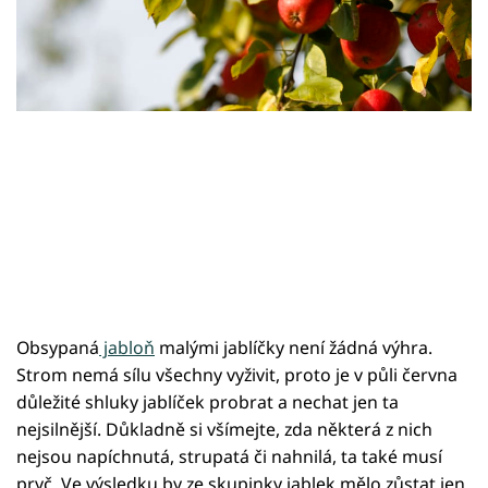
Sledujte prima+
Přihlášení
Sledujte nás
Obsypaná
jabloň
malými jablíčky není žádná výhra.
Strom nemá sílu všechny vyživit, proto je v půli června
důležité shluky jablíček probrat a nechat jen ta
nejsilnější. Důkladně si všímejte, zda některá z nich
nejsou napíchnutá, strupatá či nahnilá, ta také musí
pryč. Ve výsledku by ze skupinky jablek mělo zůstat jen