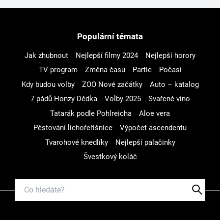
Populární témata
Jak zhubnout
Nejlepší filmy 2024
Nejlepší horory
TV program
Změna času
Partie
Počasí
Kdy budou volby
ZOO Nové začátky
Auto – katalog
7 pádů Honzy Dědka
Volby 2025
Svařené víno
Tatarák podle Pohlreicha
Aloe vera
Pěstování lichořeřišnice
Výpočet ascendentu
Tvarohové knedlíky
Nejlepší palačinky
Švestkový koláč