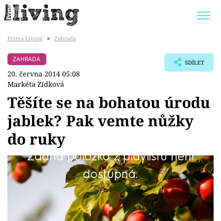
Prima Living
■
Zahrada
Trendy:
JAK UŠETŘIT
POKOJOVÉ KVĚTINY
ZAHRADA
SDÍLET
BYDLENÍ SLAVNÝCH
ZAHRADA
20. června 2014 05:08
Markéta Zídková
Těšíte se na bohatou úrodu
jablek? Pak vemte nůžky
Témata
do ruky
Bydlení
Žádná položka z playlistu není
Máte jabloň obalenou malými jablíčky? Pak je
dostupná.
Zahrada
musíte zredukovat. Teď je k tomu ideální
Design
doba.