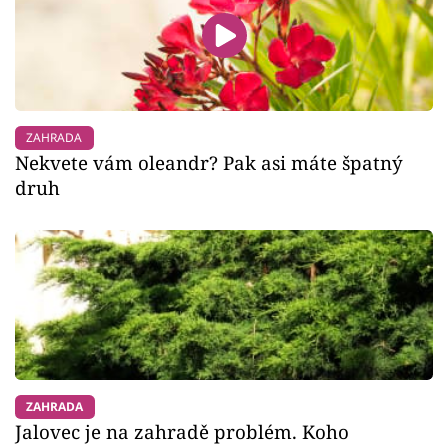
ZAHRADA
Nekvete vám oleandr? Pak asi máte špatný
druh
ZAHRADA
Jalovec je na zahradě problém. Koho