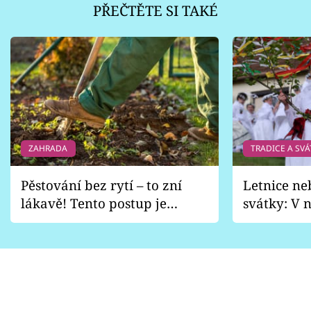
PŘEČTĚTE SI TAKÉ
ZAHRADA
TRADICE A SVÁ
Pěstování bez rytí – to zní
Letnice ne
lákavě! Tento postup je
svátky: V n
vhodný jen pro některé
pondělí z
zahrady