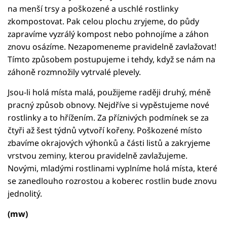
na menší trsy a poškozené a uschlé rostlinky
zkompostovat. Pak celou plochu zryjeme, do půdy
zapravíme vyzrálý kompost nebo pohnojíme a záhon
znovu osázíme. Nezapomeneme pravidelně zavlažovat!
Tímto způsobem postupujeme i tehdy, když se nám na
záhoně rozmnožily vytrvalé plevely.
Jsou-li holá místa malá, použijeme raději druhý, méně
pracný způsob obnovy. Nejdříve si vypěstujeme nové
rostlinky a to hřížením. Za příznivých podmínek se za
čtyři až šest týdnů vytvoří kořeny. Poškozené místo
zbavíme okrajových výhonků a části listů a zakryjeme
vrstvou zeminy, kterou pravidelně zavlažujeme.
Novými, mladými rostlinami vyplníme holá místa, které
se zanedlouho rozrostou a koberec rostlin bude znovu
jednolitý.
(mw)