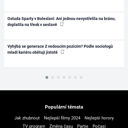
Ostuda Sparty v Boleslavi: Ani jednou nevystřelila na bránu,
doplatila na třesk v sestavě
Vyhýbá se generace Z vedoucím pozicím? Podle sociologů
mladí kariéru obětují jistotě
Populární témata
Jak zhubnout
Nejlepší filmy 2024
Nejlepší horory
TV program
Změna času
Partie
Počasí