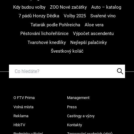
Kdy budou volby
ZOO Nové začátky
Auto – katalog
7 pádů Honzy Dědka
Volby 2025
Svařené víno
Tatarák podle Pohlreicha
Aloe vera
Pěstování lichořeřišnice
Výpočet ascendentu
Tvarohové knedlíky
Nejlepší palačinky
Švestkový koláč
O FTV Prima
Management
Volná místa
Press
Reklama
Castingy a výzvy
HbbTV
Kontakty
Podmínky užívání
Zpracování osobních údajů