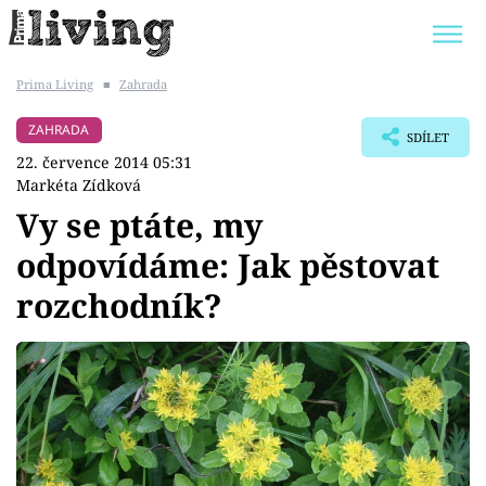
Prima Living
■
Zahrada
Trendy:
JAK UŠETŘIT
POKOJOVÉ KVĚTINY
ZAHRADA
SDÍLET
BYDLENÍ SLAVNÝCH
ZAHRADA
22. července 2014 05:31
Markéta Zídková
Vy se ptáte, my
odpovídáme: Jak pěstovat
Témata
rozchodník?
Bydlení
Zahrada
Design