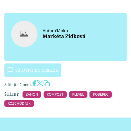
Autor článku
Markéta Zídková
VSTOUPIT DO DISKUZE
Sdílejte článek
ŠTÍTKY
ZÁHON
KOMPOST
PLEVEL
KOBEREC
ROZCHODNÍK