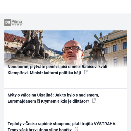
Neodborné, plýtváte penězi, píší umělci Babišovi kvůli
Klempířovi. Ministr kulturní politiku hájí
Mýty o válce na Ukrajině: Jak to bylo s nacismem,
Euromajdanem či Krymem a kdo je diktátor?
Teploty v Česku rapidně stoupnou, platí trojitá VÝSTRAHA.
Tropy však brzy utnou silné bouřky