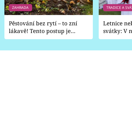
ZAHRADA
TRADICE A SVÁ
Pěstování bez rytí – to zní
Letnice ne
lákavě! Tento postup je
svátky: V n
vhodný jen pro některé
pondělí z
zahrady