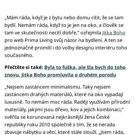
„Mám ráda, když je z bytu nebo domu cítit, že se tam
bydlí. Nemám ráda, když to je jen na oko, a člověk se
tam ve skutečnosti necítí dobře,“ ozřejmila
Jitka Boho
pro web Prima Living svůj názor na bydlení. A ten se
jednoznačně promítl i do volby designu interiéru toho
současného.
Přečtěte si také:
Byla to fuška, ale šla bych do toho
znovu. Jitka Boho promluvila o druhém porodu
„Nejsem zastáncem minimalismu. Taky nejsem
zastáncem drahých materiálů, které na oko vypadají
luxusně. To nemám moc ráda. Raději využívám přírodní
materiály, jakými jsou dřevo, kov a jejich kombinaci,“
svěřila se korunovaná nejkrásnější žena České
republiky roku 2010 společně s tím, že se nerada
zbavuje nábytku a věcí, které stále slouží. „Jsem ráda,