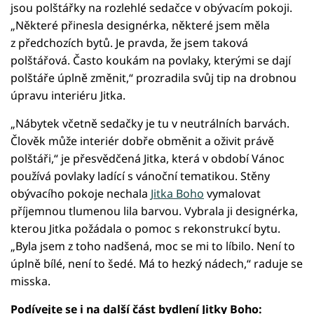
jsou polštářky na rozlehlé sedačce v obývacím pokoji.
„Některé přinesla designérka, některé jsem měla
z předchozích bytů. Je pravda, že jsem taková
polštářová. Často koukám na povlaky, kterými se dají
polštáře úplně změnit,“ prozradila svůj tip na drobnou
úpravu interiéru Jitka.
„Nábytek včetně sedačky je tu v neutrálních barvách.
Člověk může interiér dobře obměnit a oživit právě
polštáři,“ je přesvědčená Jitka, která v období Vánoc
používá povlaky ladící s vánoční tematikou. Stěny
obývacího pokoje nechala
Jitka Boho
vymalovat
příjemnou tlumenou lila barvou. Vybrala ji designérka,
kterou Jitka požádala o pomoc s rekonstrukcí bytu.
„Byla jsem z toho nadšená, moc se mi to líbilo. Není to
úplně bílé, není to šedé. Má to hezký nádech,“ raduje se
misska.
Podívejte se i na další část bydlení Jitky Boho: