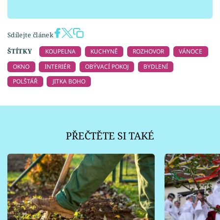
Sdílejte článek
ŠTÍTKY
KOUPELNA
KUCHYNĚ
ROZHOVOR
VÁNOCE
OKNO
INTERIÉR
OBÝVACÍ POKOJ
BYDLENÍ
POLŠTÁŘ
JITKA BOHO
PŘEČTĚTE SI TAKÉ