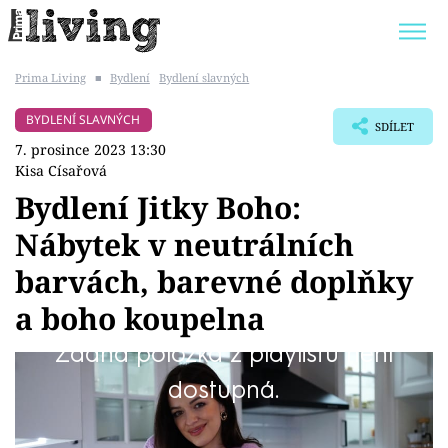
Prima Living
■
Bydlení
Bydlení slavných
Trendy:
JAK UŠETŘIT
POKOJOVÉ KVĚTINY
BYDLENÍ SLAVNÝCH
SDÍLET
BYDLENÍ SLAVNÝCH
ZAHRADA
7. prosince 2023 13:30
Kisa Císařová
Bydlení Jitky Boho:
Nábytek v neutrálních
Témata
barvách, barevné doplňky
Bydlení
a boho koupelna
Žádná položka z playlistu není
Zahrada
Není to tak dlouho, co si Jitka Boho (32) s
dostupná.
Design
partnerem Tomášem Hřebíkem (44)
zrekonstruovali interiér svého domova na