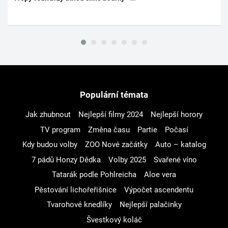
Populární témata
Jak zhubnout
Nejlepší filmy 2024
Nejlepší horory
TV program
Změna času
Partie
Počasí
Kdy budou volby
ZOO Nové začátky
Auto – katalog
7 pádů Honzy Dědka
Volby 2025
Svařené víno
Tatarák podle Pohlreicha
Aloe vera
Pěstování lichořeřišnice
Výpočet ascendentu
Tvarohové knedlíky
Nejlepší palačinky
Švestkový koláč