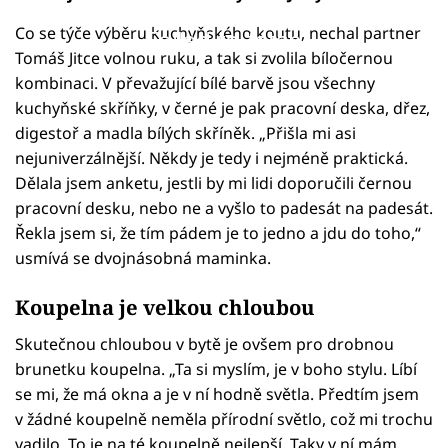
Co se týče výběru kuchyňského koutu, nechal partner
Failed to fetch
Tomáš Jitce volnou ruku, a tak si zvolila bíločernou
kombinaci. V převažující bílé barvě jsou všechny
kuchyňské skříňky, v černé je pak pracovní deska, dřez,
digestoř a madla bílých skříněk. „Přišla mi asi
nejuniverzálnější. Někdy je tedy i nejméně praktická.
Dělala jsem anketu, jestli by mi lidi doporučili černou
pracovní desku, nebo ne a vyšlo to padesát na padesát.
Řekla jsem si, že tím pádem je to jedno a jdu do toho,“
usmívá se dvojnásobná maminka.
Koupelna je velkou chloubou
Skutečnou chloubou v bytě je ovšem pro drobnou
brunetku koupelna. „Ta si myslím, je v boho stylu. Líbí
se mi, že má okna a je v ní hodně světla. Předtím jsem
v žádné koupelně neměla přírodní světlo, což mi trochu
vadilo. To je na té koupelně nejlepší. Taky v ní mám