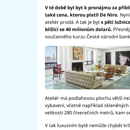
V té době byl byt k pronájmu za přibli
také cena, kterou platil De Niro.
Nyní
ateliér prodá. A tak je byt
s pěti ložni
blížící se 40 milionům dolarů.
Přesněji
současného kurzu České národní ban
Ateliér má podlahovou plochu větší než
vybavení, včetně například skleněných 
velikosti 280 čtverečních metrů, kam s
V tak luxusním bytě nemůže chybět krb