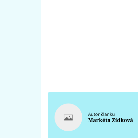
Autor článku
Markéta Zídková