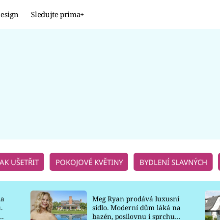
esign
Sledujte prima+
Design
TRENDY
JAK NA TO
PROMĚNY
NAŠE TIPY
JAK UŠETŘIT
POKOJOVÉ KVĚTINY
BYDLENÍ SLAVNÝCH
la
Meg Ryan prodává luxusní
.
sídlo. Moderní dům láká na
o
bazén, posilovnu i sprchu