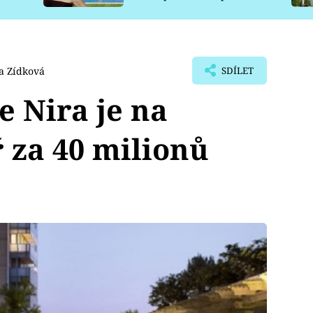
pro psy
a Zídková
SDÍLET
e Nira je na
 za 40 milionů