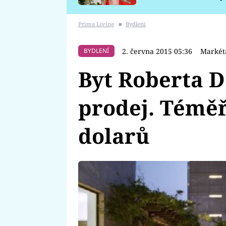
požáru
Prima Living
■
Bydlení
2. června 2015 05:36
Markét
BYDLENÍ
Byt Roberta D
prodej. Téměř
dolarů