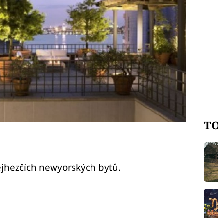
TO
ejhezčích newyorských bytů.