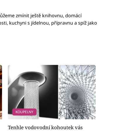
můžeme zmínit ještě knihovnu, domácí
osti, kuchyni s jídelnou, přípravnu a spíž jako
KOUPELNY
Tenhle vodovodní kohoutek vás