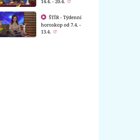
14.4. - 20.4.
ŠTÍR - Týdenní
horoskop od 7.4. -
13.4.