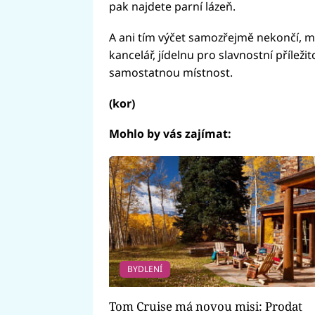
pak najdete parní lázeň.
A ani tím výčet samozřejmě nekončí, 
kancelář, jídelnu pro slavnostní příležit
samostatnou místnost.
(kor)
Mohlo by vás zajímat:
BYDLENÍ
Tom Cruise má novou misi: Prodat