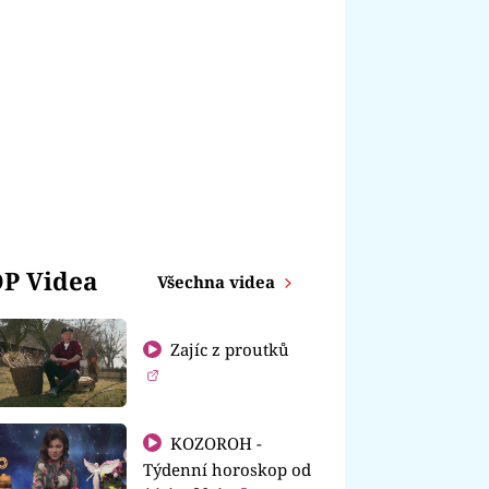
P Videa
Všechna videa
Zajíc z proutků
KOZOROH -
Týdenní horoskop od