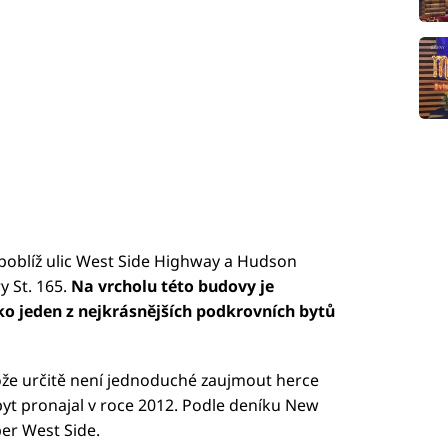
 poblíž ulic West Side Highway a Hudson
y St. 165.
Na vrcholu této budovy je
ko jeden z nejkrásnějších podkrovních bytů
otože určitě není jednoduché zaujmout herce
 byt pronajal v roce 2012. Podle deníku New
er West Side.