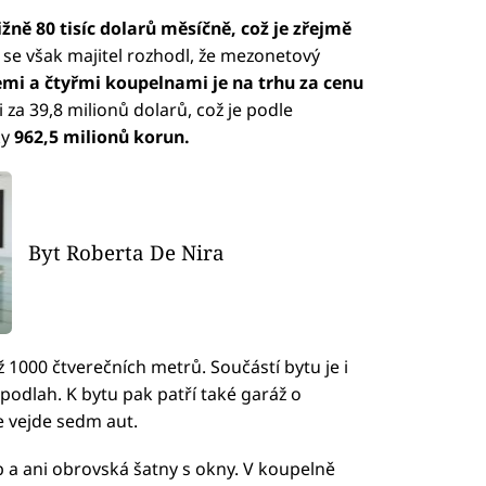
žně 80 tisíc dolarů měsíčně, což je zřejmě
 se však majitel rozhodl, že mezonetový
cemi a čtyřmi koupelnami je na trhu za cenu
 za 39,8 milionů dolarů, což je podle
ky
962,5 milionů korun.
Byt Roberta De Nira
 1000 čtverečních metrů. Součástí bytu je i
podlah. K bytu pak patří také garáž o
e vejde sedm aut.
 a ani obrovská šatny s okny. V koupelně