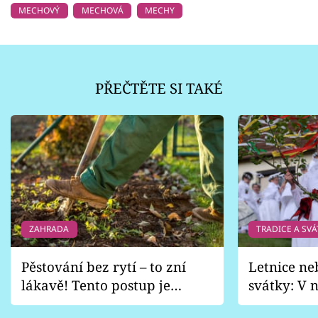
MECHOVÝ
MECHOVÁ
MECHY
PŘEČTĚTE SI TAKÉ
ZAHRADA
TRADICE A SVÁ
Pěstování bez rytí – to zní
Letnice ne
lákavě! Tento postup je
svátky: V n
vhodný jen pro některé
pondělí z