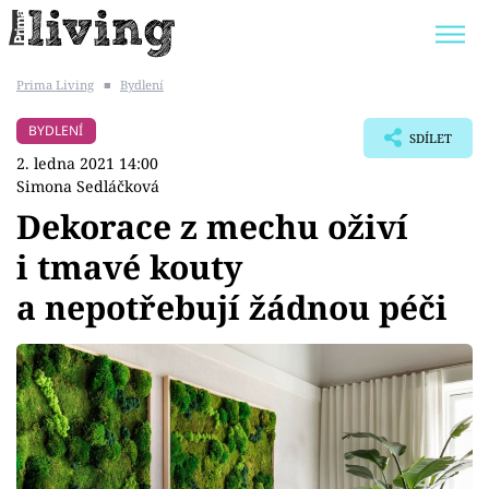
Prima Living
■
Bydlení
Trendy:
JAK UŠETŘIT
POKOJOVÉ KVĚTINY
BYDLENÍ
SDÍLET
BYDLENÍ SLAVNÝCH
ZAHRADA
2. ledna 2021 14:00
Simona Sedláčková
Dekorace z mechu oživí
i tmavé kouty
Témata
a nepotřebují žádnou péči
Bydlení
Zahrada
Design