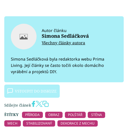
Autor článku
Simona Sedláčková
Všechny články autora
Simona Sedláčková byla redaktorka webu Prima
Living. Její články se často točili okolo domácího
vyrábění a projektů DIY.
VSTOUPIT DO DISKUZE
Sdílejte článek
ŠTÍTKY
PŘÍRODA
OBRAZ
POLŠTÁŘ
STĚNA
MECH
STABILIZOVANÝ
DEKORACE Z MECHU