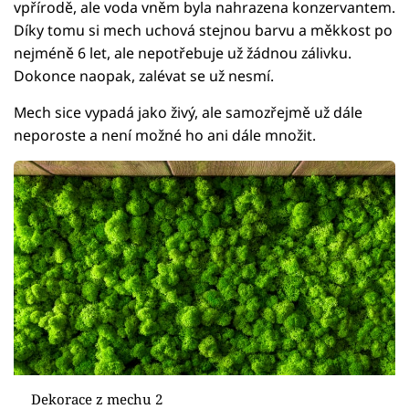
vpřírodě, ale voda vněm byla nahrazena konzervantem.
Díky tomu si mech uchová stejnou barvu a měkkost po
nejméně 6 let, ale nepotřebuje už žádnou zálivku.
Dokonce naopak, zalévat se už nesmí.
Mech sice vypadá jako živý, ale samozřejmě už dále
neporoste a není možné ho ani dále množit.
Dekorace z mechu 2