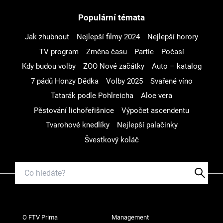
Populární témata
Jak zhubnout
Nejlepší filmy 2024
Nejlepší horory
TV program
Změna času
Partie
Počasí
Kdy budou volby
ZOO Nové začátky
Auto – katalog
7 pádů Honzy Dědka
Volby 2025
Svařené víno
Tatarák podle Pohlreicha
Aloe vera
Pěstování lichořeřišnice
Výpočet ascendentu
Tvarohové knedlíky
Nejlepší palačinky
Švestkový koláč
O FTV Prima
Management