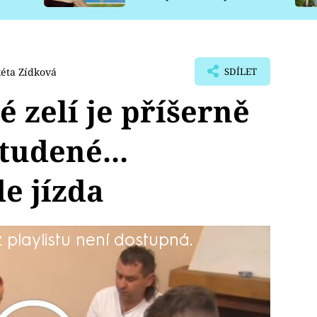
pro psy
éta Zídková
SDÍLET
é zelí je příšerně
tudené...
e jízda
playlistu není dostupná.