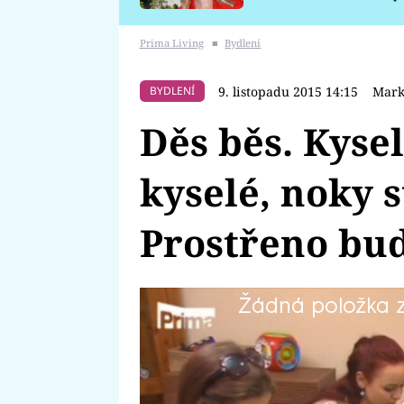
požáru
Prima Living
■
Bydlení
9. listopadu 2015 14:15
Mark
BYDLENÍ
Děs běs. Kysel
kyselé, noky s
Prostřeno bud
Žádná položka z 
Dnes vaří řidič Standa.