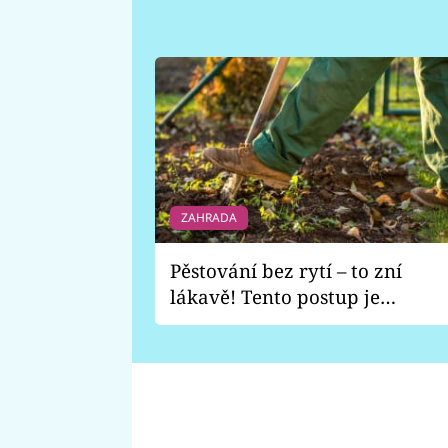
ZAHRADA
Pěstování bez rytí – to zní
lákavě! Tento postup je
vhodný jen pro některé
zahrady