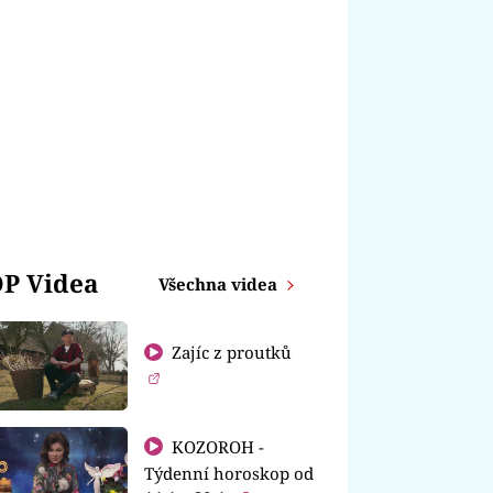
P Videa
Všechna videa
Zajíc z proutků
KOZOROH -
Týdenní horoskop od