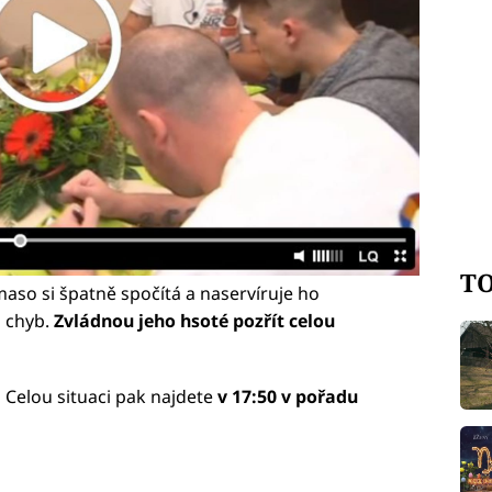
TO
 maso si špatně spočítá a naservíruje ho
h chyb.
Zvládnou jeho hsoté pozřít celou
.
Celou situaci pak najdete
v 17:50 v pořadu