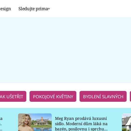
esign
Sledujte prima+
Design
TRENDY
JAK NA TO
PROMĚNY
NAŠE TIPY
JAK UŠETŘIT
POKOJOVÉ KVĚTINY
BYDLENÍ SLAVNÝCH
la
Meg Ryan prodává luxusní
.
sídlo. Moderní dům láká na
o
bazén, posilovnu i sprchu