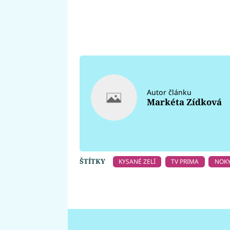
Autor článku
Markéta Zídková
ŠTÍTKY
KYSANÉ ZELÍ
TV PRIMA
NOK