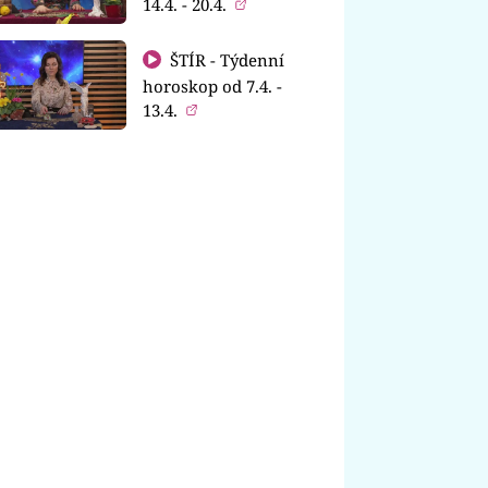
14.4. - 20.4.
ŠTÍR - Týdenní
horoskop od 7.4. -
13.4.