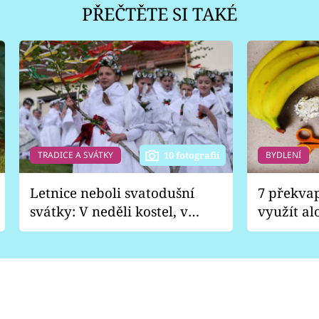
PŘEČTĚTE SI TAKÉ
TRADICE A SVÁTKY
BYDLENÍ
10 fotografií
Letnice neboli svatodušní
7 překva
svátky: V neděli kostel, v
využít al
pondělí zábava
Nabrousí
nádobí