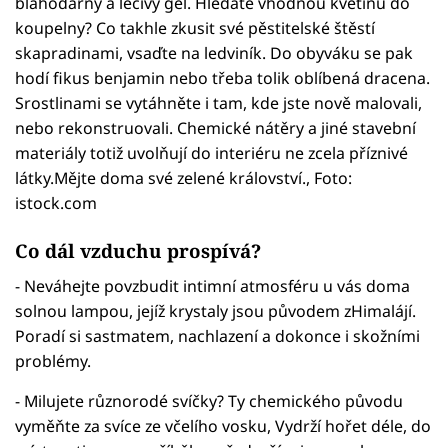
blahodárný a léčivý gel. Hledáte vhodnou květinu do
koupelny? Co takhle zkusit své pěstitelské štěstí
skapradinami, vsaďte na ledviník. Do obyváku se pak
hodí fikus benjamin nebo třeba tolik oblíbená dracena.
Srostlinami se vytáhněte i tam, kde jste nově malovali,
nebo rekonstruovali. Chemické nátěry a jiné stavební
materiály totiž uvolňují do interiéru ne zcela příznivé
látky.Mějte doma své zelené království., Foto:
istock.com
Co dál vzduchu prospívá?
- Neváhejte povzbudit intimní atmosféru u vás doma
solnou lampou, jejíž krystaly jsou původem zHimalájí.
Poradí si sastmatem, nachlazení a dokonce i skožními
problémy.
- Milujete různorodé svíčky? Ty chemického původu
vyměňte za svíce ze včelího vosku, Vydrží hořet déle, do