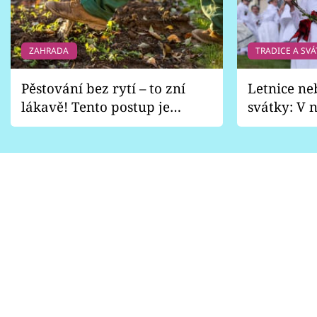
ZAHRADA
TRADICE A SVÁ
Pěstování bez rytí – to zní
Letnice ne
lákavě! Tento postup je
svátky: V n
vhodný jen pro některé
pondělí z
zahrady