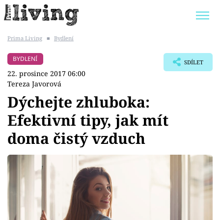
Prima Living
■
Bydlení
Trendy:
JAK UŠETŘIT
POKOJOVÉ KVĚTINY
BYDLENÍ
SDÍLET
BYDLENÍ SLAVNÝCH
ZAHRADA
22. prosince 2017 06:00
Tereza Javorová
Dýchejte zhluboka:
Efektivní tipy, jak mít
Témata
doma čistý vzduch
Bydlení
Zahrada
Design