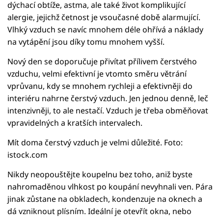
dýchací obtíže, astma, ale také život komplikující
alergie, jejichž četnost je vsoučasné době alarmující.
Vlhký vzduch se navíc mnohem déle ohřívá a náklady
na vytápění jsou díky tomu mnohem vyšší.
Nový den se doporučuje přivítat přílivem čerstvého
vzduchu, velmi efektivní je vtomto směru větrání
vprůvanu, kdy se mnohem rychleji a efektivněji do
interiéru nahrne čerstvý vzduch. Jen jednou denně, leč
intenzivněji, to ale nestačí. Vzduch je třeba obměňovat
vpravidelných a kratších intervalech.
Mít doma čerstvý vzduch je velmi důležité. Foto:
istock.com
Nikdy neopouštějte koupelnu bez toho, aniž byste
nahromaděnou vlhkost po koupání nevyhnali ven. Pára
jinak zůstane na obkladech, kondenzuje na oknech a
dá vzniknout plísním. Ideální je otevřít okna, nebo