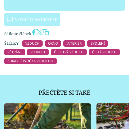
VSTOUPIT DO DISKUZE
Sdílejte článek
ŠTÍTKY
VZDUCH
OKNO
INTERIÉR
BYDLENÍ
VĚTRÁNÍ
VLHKOST
ČERSTVÝ VZDUCH
ČISTÝ VZDUCH
ZDRAVÍ ČISTIČKA VZDUCHU
PŘEČTĚTE SI TAKÉ