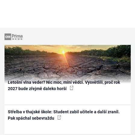
Letošní vlna veder? Nic moc, míní vědci. Vysvětlili, proč rok
2027 bude zřejmě daleko horší
Střelba v thajské škole: Student zabil učitele a další zranil.
Pak spáchal sebevraždu