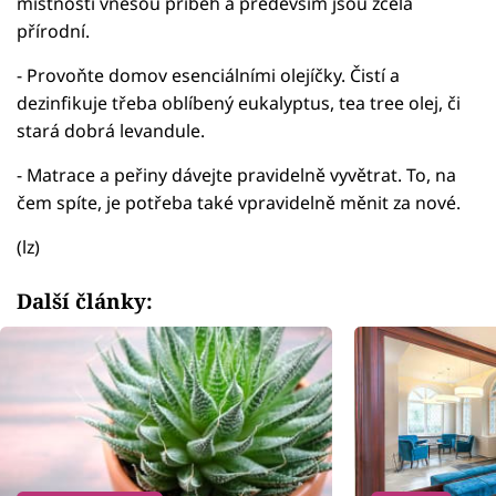
místnosti vnesou příběh a především jsou zcela
přírodní.
- Provoňte domov esenciálními olejíčky. Čistí a
dezinfikuje třeba oblíbený eukalyptus, tea tree olej, či
stará dobrá levandule.
- Matrace a peřiny dávejte pravidelně vyvětrat. To, na
čem spíte, je potřeba také vpravidelně měnit za nové.
(lz)
Další články: