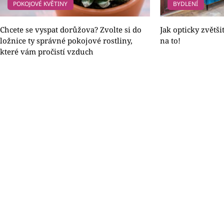
POKOJOVÉ KVĚTINY
BYDLENÍ
Chcete se vyspat dorůžova? Zvolte si do
Jak opticky zvětšit
ložnice ty správné pokojové rostliny,
na to!
které vám pročistí vzduch