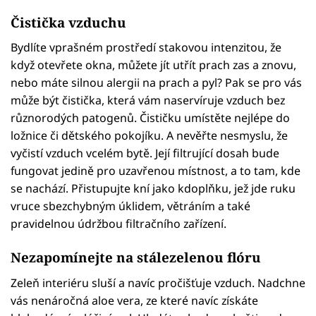
Čistička vzduchu
Bydlíte vprašném prostředí stakovou intenzitou, že
když otevřete okna, můžete jít utřít prach zas a znovu,
nebo máte silnou alergii na prach a pyl? Pak se pro vás
může být čistička, která vám naservíruje vzduch bez
různorodých patogenů. Čističku umístěte nejlépe do
ložnice či dětského pokojíku. A nevěřte nesmyslu, že
vyčistí vzduch vcelém bytě. Její filtrující dosah bude
fungovat jedině pro uzavřenou místnost, a to tam, kde
se nachází. Přistupujte kní jako kdoplňku, jež jde ruku
vruce sbezchybným úklidem, větráním a také
pravidelnou údržbou filtračního zařízení.
Nezapomínejte na stálezelenou flóru
Zeleň interiéru sluší a navíc pročišťuje vzduch. Nadchne
vás nenáročná aloe vera, ze které navíc získáte