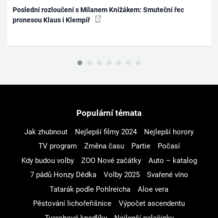
Poslední rozloučení s Milanem Knížákem: Smuteční řec
pronesou Klaus i Klempíř
Populární témata
Jak zhubnout
Nejlepší filmy 2024
Nejlepší horory
TV program
Změna času
Partie
Počasí
Kdy budou volby
ZOO Nové začátky
Auto – katalog
7 pádů Honzy Dědka
Volby 2025
Svařené víno
Tatarák podle Pohlreicha
Aloe vera
Pěstování lichořeřišnice
Výpočet ascendentu
Tvarohové knedlíky
Nejlepší palačinky