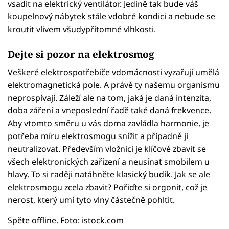
vsadit na elektrický ventilátor. Jedině tak bude váš
koupelnový nábytek stále vdobré kondici a nebude se
kroutit vlivem všudypřítomné vlhkosti.
Dejte si pozor na elektrosmog
Veškeré elektrospotřebiče vdomácnosti vyzařují umělá
elektromagnetická pole. A právě ty našemu organismu
neprospívají. Záleží ale na tom, jaká je daná intenzita,
doba záření a vneposlední řadě také daná frekvence.
Aby vtomto směru u vás doma zavládla harmonie, je
potřeba míru elektrosmogu snížit a případně ji
neutralizovat. Především vložnici je klíčové zbavit se
všech elektronických zařízení a neusínat smobilem u
hlavy. To si raději natáhněte klasický budík. Jak se ale
elektrosmogu zcela zbavit? Pořiďte si orgonit, což je
nerost, který umí tyto vlny částečně pohltit.
Spěte offline. Foto: istock.com