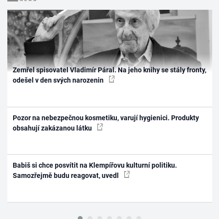
Zemřel spisovatel Vladimír Páral. Na jeho knihy se stály fronty,
odešel v den svých narozenin
Pozor na nebezpečnou kosmetiku, varují hygienici. Produkty
obsahují zakázanou látku
Babiš si chce posvítit na Klempířovu kulturní politiku.
Samozřejmě budu reagovat, uvedl