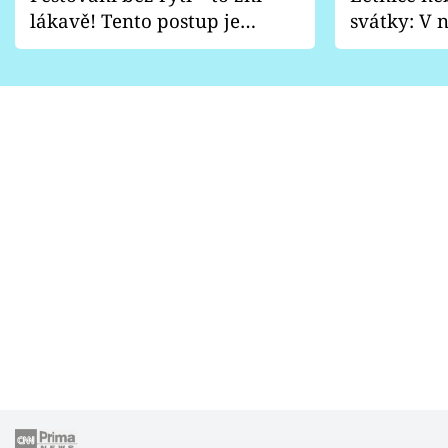
lákavě! Tento postup je
svátky: V n
vhodný jen pro některé
pondělí z
zahrady