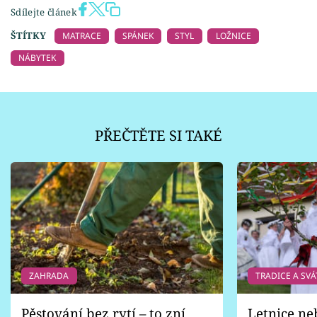
Sdílejte článek
ŠTÍTKY
MATRACE
SPÁNEK
STYL
LOŽNICE
NÁBYTEK
PŘEČTĚTE SI TAKÉ
ZAHRADA
TRADICE A SVÁ
Pěstování bez rytí – to zní
Letnice ne