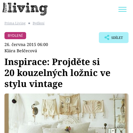
Prima Living
■
Bydlení
Trendy:
JAK UŠETŘIT
POKOJOVÉ KVĚTINY
BYDLENÍ
SDÍLET
BYDLENÍ SLAVNÝCH
ZAHRADA
26. června 2015 06:00
Klára Beščecová
Inspirace: Projděte si
20 kouzelných ložnic ve
Témata
stylu vintage
Bydlení
Zahrada
Design