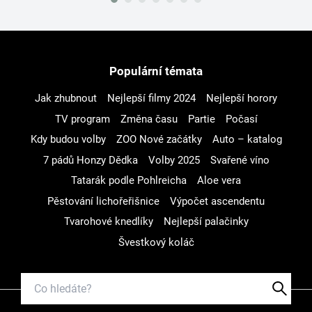
Populární témata
Jak zhubnout
Nejlepší filmy 2024
Nejlepší horory
TV program
Změna času
Partie
Počasí
Kdy budou volby
ZOO Nové začátky
Auto – katalog
7 pádů Honzy Dědka
Volby 2025
Svařené víno
Tatarák podle Pohlreicha
Aloe vera
Pěstování lichořeřišnice
Výpočet ascendentu
Tvarohové knedlíky
Nejlepší palačinky
Švestkový koláč