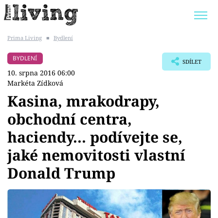
Prima Living
■
Bydlení
Trendy:
JAK UŠETŘIT
POKOJOVÉ KVĚTINY
BYDLENÍ
SDÍLET
BYDLENÍ SLAVNÝCH
ZAHRADA
10. srpna 2016 06:00
Markéta Zídková
Kasina, mrakodrapy,
obchodní centra,
Témata
haciendy... podívejte se,
Bydlení
jaké nemovitosti vlastní
Donald Trump
Zahrada
Design