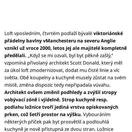
Loft vposledním, čtvrtém podlaží bývalé
viktoriánské
přádelny bavlny vManchesteru na severu Anglie
vznikl už vroce 2000, letos jej ale majitelé kompletně
předělali.
„Když se mi ozvali, byl byt pěkně zašlý,“
vzpomíná přivolaný architekt Scott Donald, který měl
za úkol loft zmodernizovat, dodat mu čisté linie a víc
světla. Obě koupelny a kuchyně musely zůstat na svém
místě, změna dispozic tedy nepřipadala vúvahu.
Architekt ovšem změnil podhledy a zvýšil stropy
vobývací zóně i vjídelně. Strop kuchyně resp.
podlahu ložnice tvoří jediná vrstva opískovaných
prken, což šetří prostor na výšku.
Vybouráním
některých příček pak byt prosvětlil a podlouhlá
kuchyně je nově přístupná ze dvou stran. Ložnice