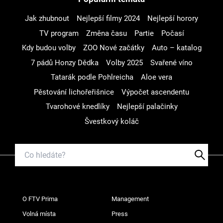
Jak zhubnout
Nejlepší filmy 2024
Nejlepší horory
TV program
Změna času
Partie
Počasí
Kdy budou volby
ZOO Nové začátky
Auto – katalog
7 pádů Honzy Dědka
Volby 2025
Svařené víno
Tatarák podle Pohlreicha
Aloe vera
Pěstování lichořeřišnice
Výpočet ascendentu
Tvarohové knedlíky
Nejlepší palačinky
Švestkový koláč
O FTV Prima
Management
Volná místa
Press