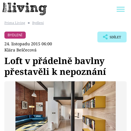
Prima Living
■
Bydlení
Trendy:
JAK UŠETŘIT
POKOJOVÉ KVĚTINY
BYDLENÍ
SDÍLET
BYDLENÍ SLAVNÝCH
ZAHRADA
24. listopadu 2015 06:00
Klára Beščecová
Loft v přádelně bavlny
přestavěli k nepoznání
Témata
Bydlení
Zahrada
Design