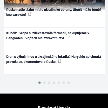
Rusko našlo slabé místo ukrajinské obrany. Útočit může téměř
bez varování
Kubek: Evropa si zdevastovala farmacii, nakupujeme v
Bangladéši. Vojtěch ničí zdravotnictví
Dron s výbušninou u ukrajinského letadla? Narychlo spíchnutá
provokace, okomentovalo Rusko
Populární témata