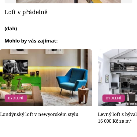
Loft v přádelně
(dah)
Mohlo by vás zajímat:
BYDLENÍ
BYDLENÍ
Londýnský loft v newyorském stylu
Levný loft z býva
16 000 Kč za m²