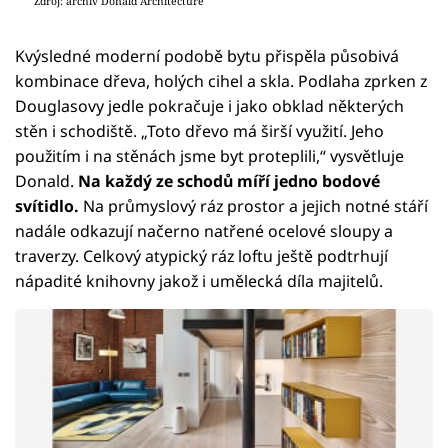
Zdroj: archiv Donald Architecture
Kvýsledné moderní podobě bytu přispěla působivá
kombinace dřeva, holých cihel a skla. Podlaha zprken z
Douglasovy jedle pokračuje i jako obklad některých
stěn i schodiště. „Toto dřevo má širší využití. Jeho
použitím i na stěnách jsme byt proteplili,“ vysvětluje
Donald.
Na každý ze schodů míří jedno bodové
svítidlo.
Na průmyslový ráz prostor a jejich notné stáří
nadále odkazují načerno natřené ocelové sloupy a
traverzy. Celkový atypický ráz loftu ještě podtrhují
nápadité knihovny jakož i umělecká díla majitelů.