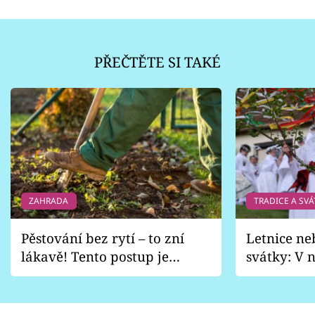
PŘEČTĚTE SI TAKÉ
ZAHRADA
TRADICE A SVÁ
Pěstování bez rytí – to zní
Letnice ne
lákavě! Tento postup je
svátky: V n
vhodný jen pro některé
pondělí z
zahrady