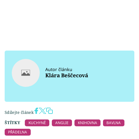
Autor článku
Klára Beščecová
Sdílejte článek
ŠTÍTKY
KUCHYNĚ
ANGLIE
KNIHOVNA
BAVLNA
PŘÁDELNA