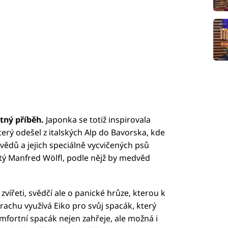
tný příběh.
Japonka se totiž inspirovala
 odešel z italských Alp do Bavorska, kde
vědů a jejich speciálně vycvičených psů
 jistý Manfred Wölfl, podle nějž by medvěd
ířeti, svědčí ale o panické hrůze, kterou k
trachu využívá Eiko pro svůj spacák, který
mfortní spacák nejen zahřeje, ale možná i