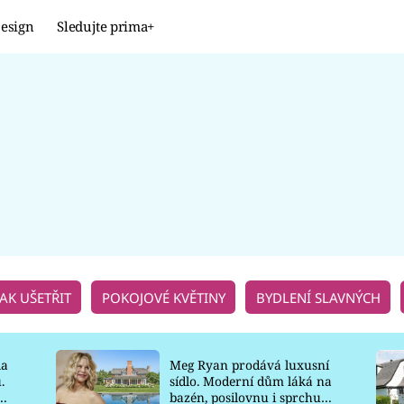
esign
Sledujte prima+
Design
TRENDY
JAK NA TO
PROMĚNY
NAŠE TIPY
JAK UŠETŘIT
POKOJOVÉ KVĚTINY
BYDLENÍ SLAVNÝCH
la
Meg Ryan prodává luxusní
.
sídlo. Moderní dům láká na
o
bazén, posilovnu i sprchu