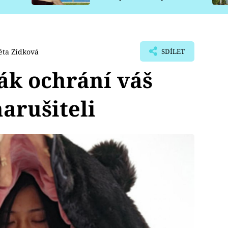
pro psy
ta Zídková
SDÍLET
ák ochrání váš
arušiteli