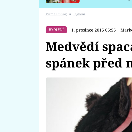
požáru
Prima Living
■
Bydlení
1. prosince 2015 05:56
Marké
BYDLENÍ
Medvědí spac
spánek před n