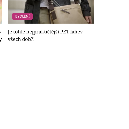
BYDLENÍ
s
Je tohle nejpraktičtější PET lahev
y
všech dob?!