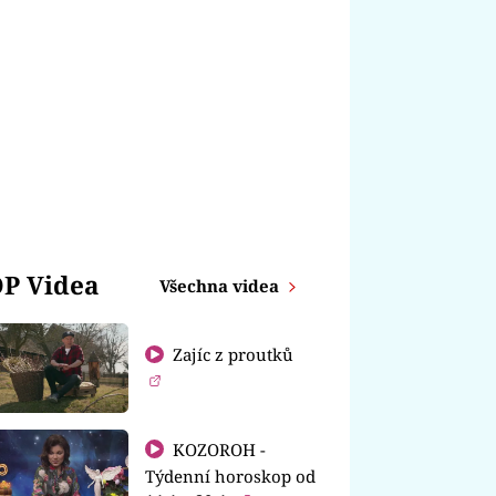
P Videa
Všechna videa
Zajíc z proutků
KOZOROH -
Týdenní horoskop od