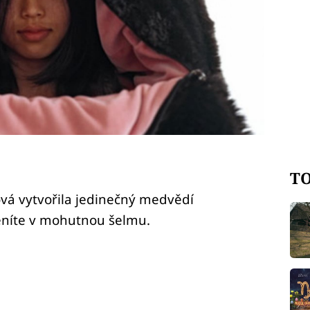
TO
vá vytvořila jedinečný medvědí
ěníte v mohutnou šelmu.