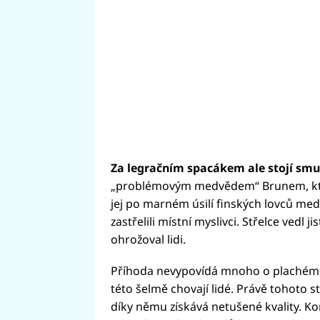
Za legračním spacákem ale stojí smu
„problémovým medvědem“ Brunem, který
jej po marném úsilí finských lovců med
zastřelili místní myslivci. Střelce vedl
ohrožoval lidi.
Příhoda nevypovídá mnoho o plachém zv
této šelmě chovají lidé. Právě tohoto s
díky němu získává netušené kvality. Ko