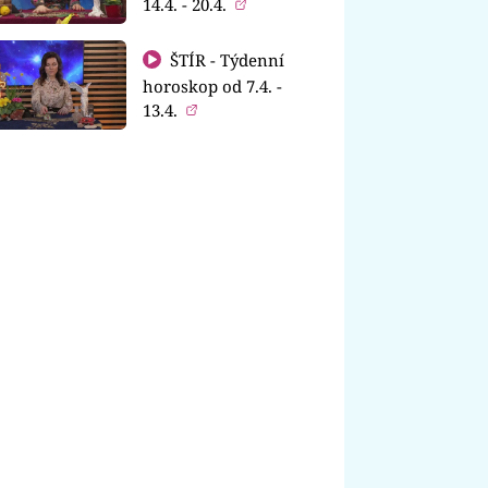
14.4. - 20.4.
ŠTÍR - Týdenní
horoskop od 7.4. -
13.4.