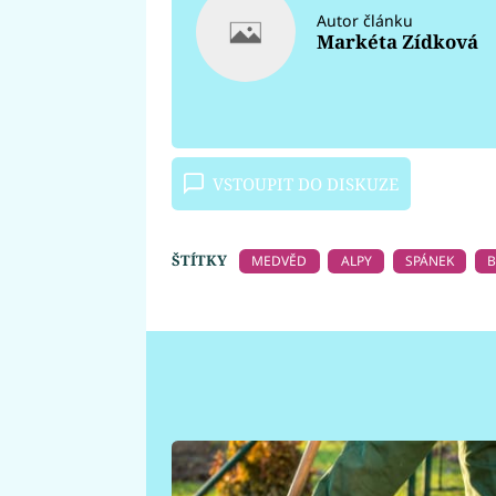
Autor článku
Markéta Zídková
VSTOUPIT DO DISKUZE
ŠTÍTKY
MEDVĚD
ALPY
SPÁNEK
B