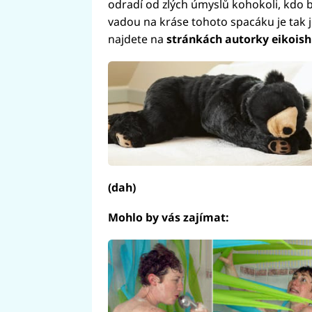
odradí od zlých úmyslů kohokoli, kdo by
vadou na kráse tohoto spacáku je tak 
najdete na
stránkách autorky eikois
(dah)
Mohlo by vás zajímat: