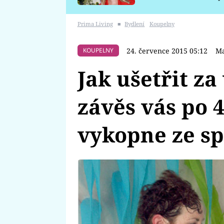
požáru
Prima Living
■
Bydlení
Koupelny
24. července 2015 05:12
Ma
KOUPELNY
Jak ušetřit z
závěs vás po 
vykopne ze s