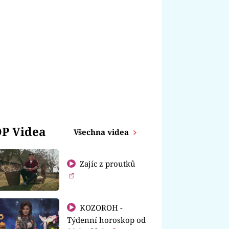
P Videa
Všechna videa
Zajíc z proutků
KOZOROH -
Týdenní horoskop od