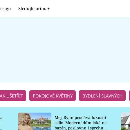
esign
Sledujte prima+
Design
TRENDY
JAK NA TO
PROMĚNY
NAŠE TIPY
JAK UŠETŘIT
POKOJOVÉ KVĚTINY
BYDLENÍ SLAVNÝCH
la
Meg Ryan prodává luxusní
.
sídlo. Moderní dům láká na
o
bazén, posilovnu i sprchu