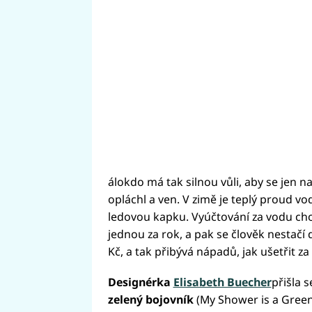
álokdo má tak silnou vůli, aby se jen na
opláchl a ven. V zimě je teplý proud vo
ledovou kapku. Vyúčtování za vodu cho
jednou za rok, a pak se člověk nestačí d
Kč, a tak přibývá nápadů, jak ušetřit za 
Designérka
Elisabeth Buecher
přišla 
zelený bojovník
(My Shower is a Green