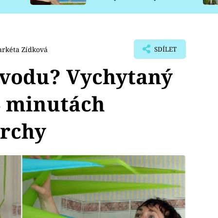
pro psy
rkéta Zídková
SDÍLET
a vodu? Vychytaný
4 minutách
prchy