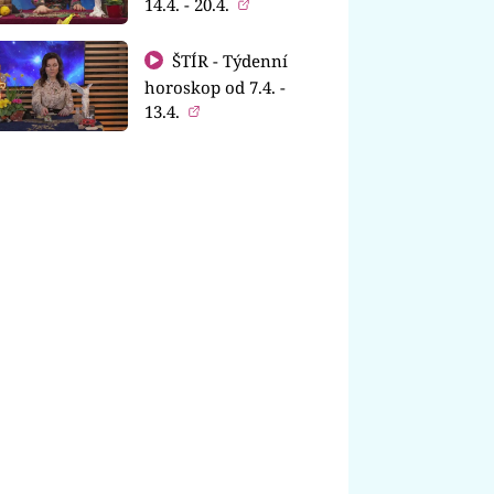
14.4. - 20.4.
ŠTÍR - Týdenní
horoskop od 7.4. -
13.4.