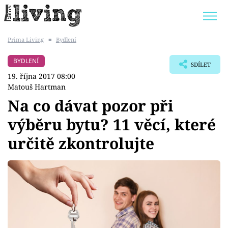
Prima Living
■
Bydlení
Trendy:
JAK UŠETŘIT
POKOJOVÉ KVĚTINY
BYDLENÍ
SDÍLET
BYDLENÍ SLAVNÝCH
ZAHRADA
19. října 2017 08:00
Matouš Hartman
Na co dávat pozor při
výběru bytu? 11 věcí, které
Témata
určitě zkontrolujte
Bydlení
Zahrada
Design