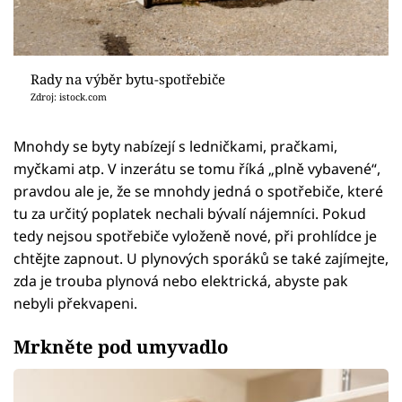
Rady na výběr bytu-spotřebiče
Zdroj: istock.com
Mnohdy se byty nabízejí s ledničkami, pračkami,
myčkami atp. V inzerátu se tomu říká „plně vybavené“,
pravdou ale je, že se mnohdy jedná o spotřebiče, které
tu za určitý poplatek nechali bývalí nájemníci. Pokud
tedy nejsou spotřebiče vyloženě nové, při prohlídce je
chtějte zapnout. U plynových sporáků se také zajímejte,
zda je trouba plynová nebo elektrická, abyste pak
nebyli překvapeni.
Mrkněte pod umyvadlo