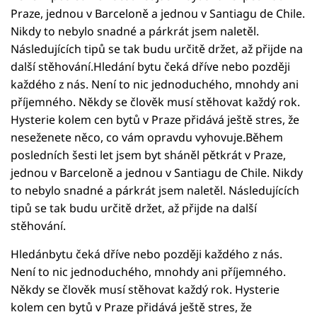
Praze, jednou v Barceloně a jednou v Santiagu de Chile.
Nikdy to nebylo snadné a párkrát jsem naletěl.
Následujících tipů se tak budu určitě držet, až přijde na
další stěhování.Hledání bytu čeká dříve nebo později
každého z nás. Není to nic jednoduchého, mnohdy ani
příjemného. Někdy se člověk musí stěhovat každý rok.
Hysterie kolem cen bytů v Praze přidává ještě stres, že
neseženete něco, co vám opravdu vyhovuje.Během
posledních šesti let jsem byt sháněl pětkrát v Praze,
jednou v Barceloně a jednou v Santiagu de Chile. Nikdy
to nebylo snadné a párkrát jsem naletěl. Následujících
tipů se tak budu určitě držet, až přijde na další
stěhování.
Hledánbytu čeká dříve nebo později každého z nás.
Není to nic jednoduchého, mnohdy ani příjemného.
Někdy se člověk musí stěhovat každý rok. Hysterie
kolem cen bytů v Praze přidává ještě stres, že