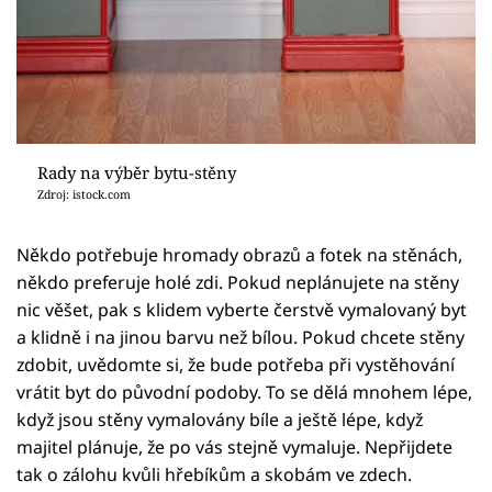
Rady na výběr bytu-stěny
Zdroj: istock.com
Někdo potřebuje hromady obrazů a fotek na stěnách,
někdo preferuje holé zdi. Pokud neplánujete na stěny
nic věšet, pak s klidem vyberte čerstvě vymalovaný byt
a klidně i na jinou barvu než bílou. Pokud chcete stěny
zdobit, uvědomte si, že bude potřeba při vystěhování
vrátit byt do původní podoby. To se dělá mnohem lépe,
když jsou stěny vymalovány bíle a ještě lépe, když
majitel plánuje, že po vás stejně vymaluje. Nepřijdete
tak o zálohu kvůli hřebíkům a skobám ve zdech.