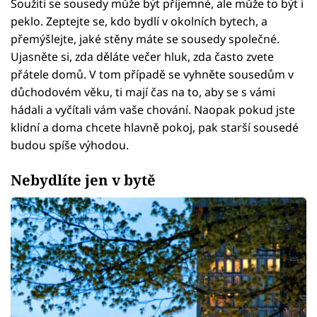
Soužití se sousedy může být příjemné, ale může to být i
peklo. Zeptejte se, kdo bydlí v okolních bytech, a
přemýšlejte, jaké stěny máte se sousedy společné.
Ujasněte si, zda děláte večer hluk, zda často zvete
přátele domů. V tom případě se vyhněte sousedům v
důchodovém věku, ti mají čas na to, aby se s vámi
hádali a vyčítali vám vaše chování. Naopak pokud jste
klidní a doma chcete hlavně pokoj, pak starší sousedé
budou spíše výhodou.
Nebydlíte jen v bytě