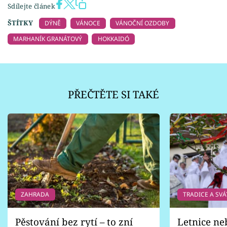
Sdílejte článek
ŠTÍTKY
DÝNĚ
VÁNOCE
VÁNOČNÍ OZDOBY
MARHANÍK GRANÁTOVÝ
HOKKAIDÓ
PŘEČTĚTE SI TAKÉ
ZAHRADA
TRADICE A SVÁ
Pěstování bez rytí – to zní
Letnice ne