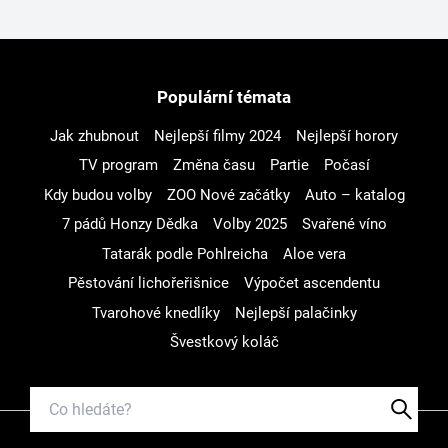
Populární témata
Jak zhubnout
Nejlepší filmy 2024
Nejlepší horory
TV program
Změna času
Partie
Počasí
Kdy budou volby
ZOO Nové začátky
Auto – katalog
7 pádů Honzy Dědka
Volby 2025
Svařené víno
Tatarák podle Pohlreicha
Aloe vera
Pěstování lichořeřišnice
Výpočet ascendentu
Tvarohové knedlíky
Nejlepší palačinky
Švestkový koláč