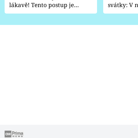
lákavě! Tento postup je
svátky: V n
vhodný jen pro některé
pondělí z
zahrady