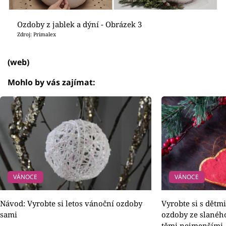
Ozdoby z jablek a dýní - Obrázek 3
Zdroj: Primalex
(web)
Mohlo by vás zajímat:
VÁNOCE
VÁNOCE
Návod: Vyrobte si letos vánoční ozdoby
Vyrobte si s dětm
sami
ozdoby ze slaného 
těmi nejmenšími