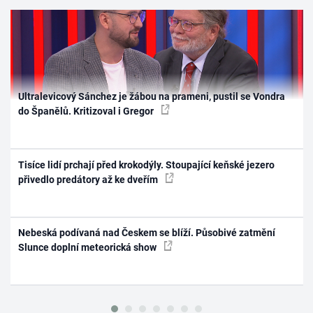
Ultralevicový Sánchez je žábou na prameni, pustil se Vondra
do Španělů. Kritizoval i Gregor
Tisíce lidí prchají před krokodýly. Stoupající keňské jezero
přivedlo predátory až ke dveřím
Nebeská podívaná nad Českem se blíží. Působivé zatmění
Slunce doplní meteorická show