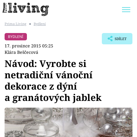
Prima Living
■
Bydlení
Trendy:
JAK UŠETŘIT
POKOJOVÉ KVĚTINY
BYDLENÍ
SDÍLET
BYDLENÍ SLAVNÝCH
ZAHRADA
17. prosince 2015 05:25
Klára Beščecová
Návod: Vyrobte si
netradiční vánoční
Témata
dekorace z dýní
Bydlení
a granátových jablek
Zahrada
Design