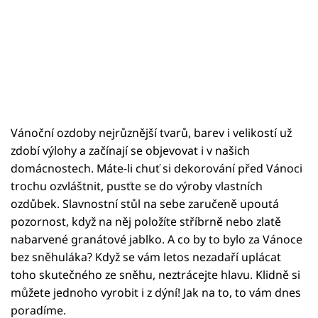
Vánoční ozdoby nejrůznější tvarů, barev i velikostí už
zdobí výlohy a začínají se objevovat i v našich
domácnostech. Máte-li chuť si dekorování před Vánoci
trochu ozvláštnit, pusťte se do výroby vlastních
ozdůbek. Slavnostní stůl na sebe zaručeně upoutá
pozornost, když na něj položíte stříbrně nebo zlatě
nabarvené granátové jablko. A co by to bylo za Vánoce
bez sněhuláka? Když se vám letos nezadaří uplácat
toho skutečného ze sněhu, neztrácejte hlavu. Klidně si
můžete jednoho vyrobit i z dýní! Jak na to, to vám dnes
poradíme.