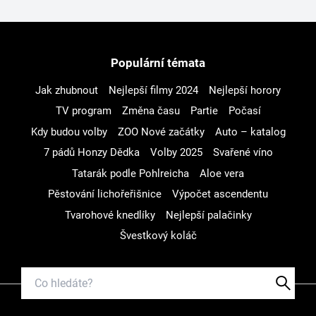
Populární témata
Jak zhubnout
Nejlepší filmy 2024
Nejlepší horory
TV program
Změna času
Partie
Počasí
Kdy budou volby
ZOO Nové začátky
Auto – katalog
7 pádů Honzy Dědka
Volby 2025
Svařené víno
Tatarák podle Pohlreicha
Aloe vera
Pěstování lichořeřišnice
Výpočet ascendentu
Tvarohové knedlíky
Nejlepší palačinky
Švestkový koláč