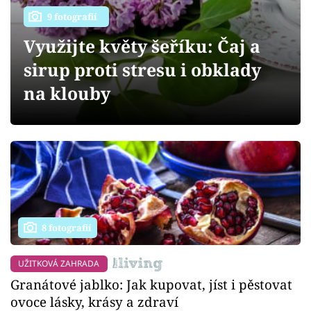
Sledujte prima+
9 fotografií
Využijte květy šeříku: Čaj a
Přihlášení
sirup proti stresu i obklady
na klouby
Sledujte nás
8 fotografií
UŽITKOVÁ ZAHRADA
Granátové jablko: Jak kupovat, jíst i pěstovat
ovoce lásky, krásy a zdraví