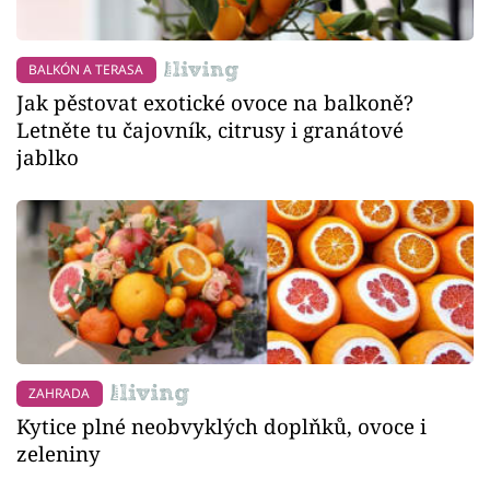
BALKÓN A TERASA
Jak pěstovat exotické ovoce na balkoně?
Letněte tu čajovník, citrusy i granátové
jablko
ZAHRADA
Kytice plné neobvyklých doplňků, ovoce i
zeleniny