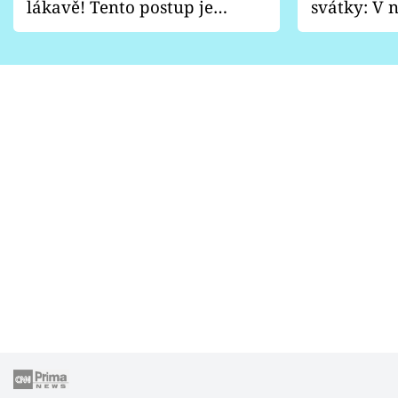
lákavě! Tento postup je
svátky: V n
vhodný jen pro některé
pondělí z
zahrady