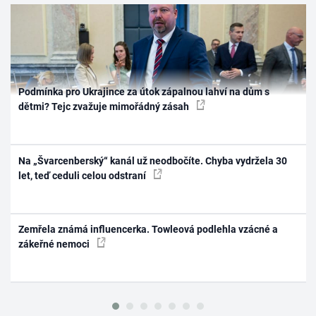
Podmínka pro Ukrajince za útok zápalnou lahví na dům s
dětmi? Tejc zvažuje mimořádný zásah
Na „Švarcenberský“ kanál už neodbočíte. Chyba vydržela 30
let, teď ceduli celou odstraní
Zemřela známá influencerka. Towleová podlehla vzácné a
zákeřné nemoci