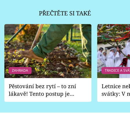
PŘEČTĚTE SI TAKÉ
ZAHRADA
TRADICE A SVÁ
Pěstování bez rytí – to zní
Letnice ne
lákavě! Tento postup je
svátky: V n
vhodný jen pro některé
pondělí z
zahrady