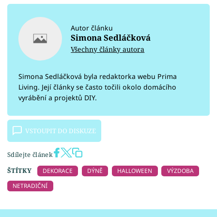
Autor článku
Simona Sedláčková
Všechny články autora
Simona Sedláčková byla redaktorka webu Prima
Living. Její články se často točili okolo domácího
vyrábění a projektů DIY.
VSTOUPIT DO DISKUZE
Sdílejte článek
ŠTÍTKY
DEKORACE
DÝNĚ
HALLOWEEN
VÝZDOBA
NETRADIČNÍ