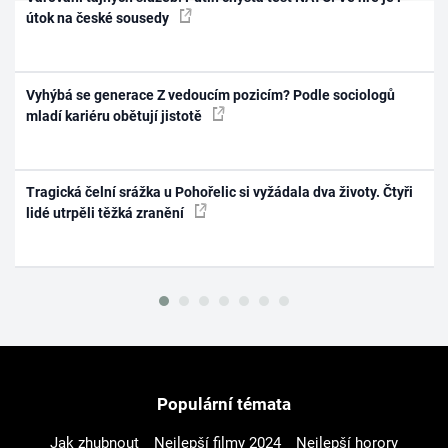
útok na české sousedy
Vyhýbá se generace Z vedoucím pozicím? Podle sociologů
mladí kariéru obětují jistotě
Tragická čelní srážka u Pohořelic si vyžádala dva životy. Čtyři
lidé utrpěli těžká zranění
Populární témata
Jak zhubnout
Nejlepší filmy 2024
Nejlepší horory