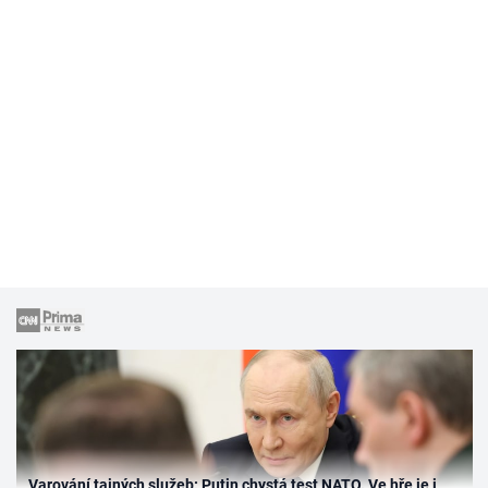
Varování tajných služeb: Putin chystá test NATO. Ve hře je i