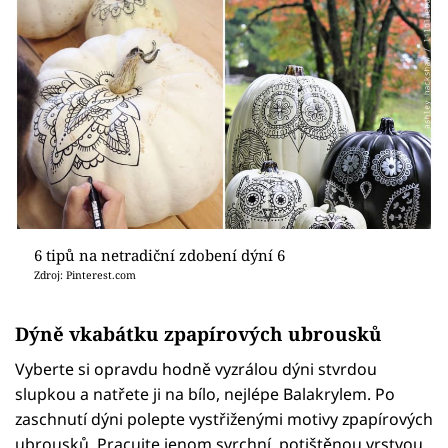
6 tipů na netradiční zdobení dýní 6
Zdroj: Pinterest.com
Dýně vkabátku zpapírových ubrousků
Vyberte si opravdu hodně vyzrálou dýni stvrdou
slupkou a natřete ji na bílo, nejlépe Balakrylem. Po
zaschnutí dýni polepte vystřiženými motivy zpapírových
ubrousků. Pracujte jenom svrchní, potištěnou vrstvou