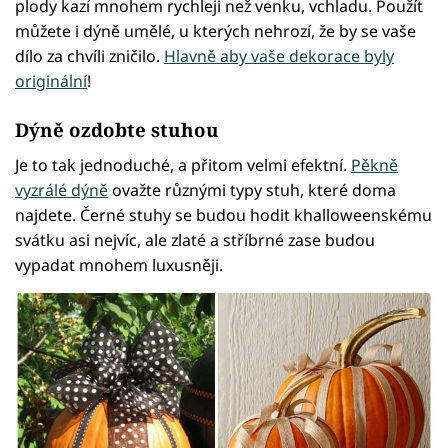
plody kazí mnohem rychleji než venku, vchladu. Použít
můžete i dýně umělé, u kterých nehrozí, že by se vaše
dílo za chvíli zničilo.
Hlavně aby vaše dekorace byly
originální
!
Dýně ozdobte stuhou
Je to tak jednoduché, a přitom velmi efektní.
Pěkně
vyzrálé dýně
ovažte různými typy stuh, které doma
najdete. Černé stuhy se budou hodit khalloweenskému
svátku asi nejvíc, ale zlaté a stříbrné zase budou
vypadat mnohem luxusněji.