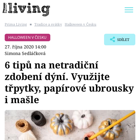
Prima Living
■
Tradice a svátky
Halloween v Česku
Trendy:
JAK UŠETŘIT
POKOJOVÉ KVĚTINY
HALLOWEEN V ČESKU
SDÍLET
BYDLENÍ SLAVNÝCH
ZAHRADA
27. října 2020 14:00
Simona Sedláčková
6 tipů na netradiční
zdobení dýní. Využijte
Témata
třpytky, papírové ubrousky
Bydlení
i mašle
Zahrada
Design