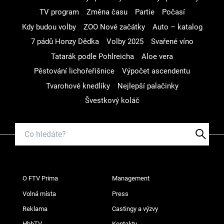
TV program
Změna času
Partie
Počasí
Kdy budou volby
ZOO Nové začátky
Auto – katalog
7 pádů Honzy Dědka
Volby 2025
Svařené víno
Tatarák podle Pohlreicha
Aloe vera
Pěstování lichořeřišnice
Výpočet ascendentu
Tvarohové knedlíky
Nejlepší palačinky
Švestkový koláč
O FTV Prima
Management
Volná místa
Press
Reklama
Castingy a výzvy
HbbTV
Kontakty