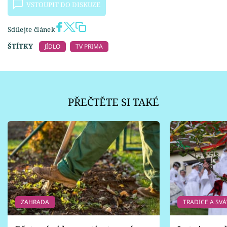
VSTOUPIT DO DISKUZE
Sdílejte článek
ŠTÍTKY
JÍDLO
TV PRIMA
PŘEČTĚTE SI TAKÉ
ZAHRADA
TRADICE A SVÁ