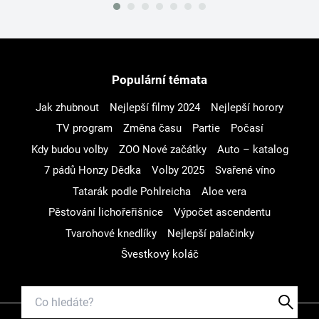
Populární témata
Jak zhubnout
Nejlepší filmy 2024
Nejlepší horory
TV program
Změna času
Partie
Počasí
Kdy budou volby
ZOO Nové začátky
Auto – katalog
7 pádů Honzy Dědka
Volby 2025
Svařené víno
Tatarák podle Pohlreicha
Aloe vera
Pěstování lichořeřišnice
Výpočet ascendentu
Tvarohové knedlíky
Nejlepší palačinky
Švestkový koláč