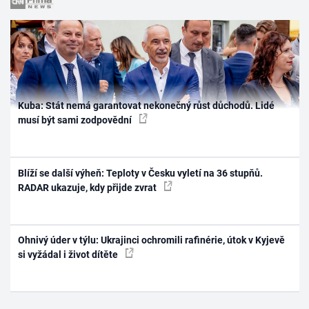
Kuba: Stát nemá garantovat nekonečný růst důchodů. Lidé
musí být sami zodpovědní
Blíží se další výheň: Teploty v Česku vyletí na 36 stupňů.
RADAR ukazuje, kdy přijde zvrat
Ohnivý úder v týlu: Ukrajinci ochromili rafinérie, útok v Kyjevě
si vyžádal i život dítěte