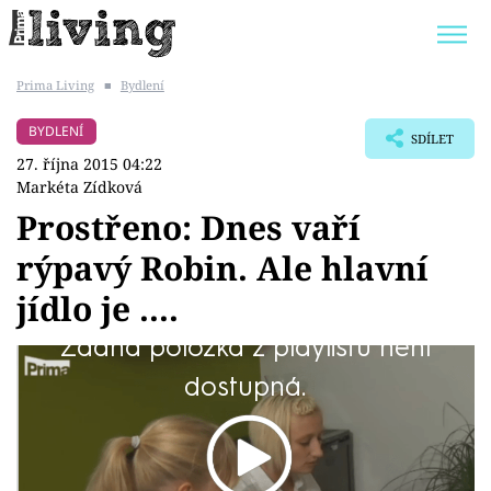
Prima Living
■
Bydlení
Trendy:
JAK UŠETŘIT
POKOJOVÉ KVĚTINY
BYDLENÍ
SDÍLET
BYDLENÍ SLAVNÝCH
ZAHRADA
27. října 2015 04:22
Markéta Zídková
Prostřeno: Dnes vaří
rýpavý Robin. Ale hlavní
Témata
jídlo je ....
Bydlení
Žádná položka z playlistu není
Kritizoval, kritizoval, i když v dobrém, ale dnes
dostupná.
Zahrada
se úplně nevyznamenal.
Design