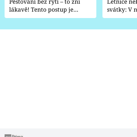
Pěstování bez rytí – to zní
Letnice ne
lákavě! Tento postup je
svátky: V n
vhodný jen pro některé
pondělí z
zahrady