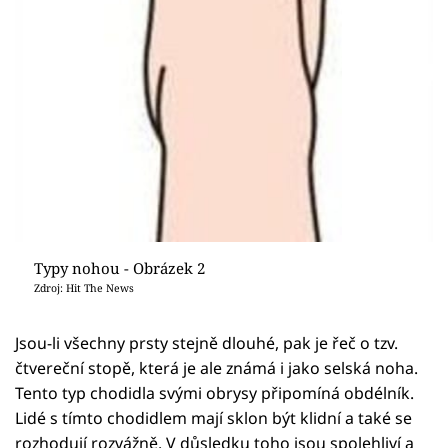
Typy nohou - Obrázek 2
Zdroj: Hit The News
Jsou-li všechny prsty stejně dlouhé, pak je řeč o tzv.
čtvereční stopě, která je ale známá i jako selská noha.
Tento typ chodidla svými obrysy připomíná obdélník.
Lidé s tímto chodidlem mají sklon být klidní a také se
rozhodují rozvážně. V důsledku toho jsou spolehliví a