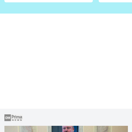
vhodný jen pro některé
pondělí z
zahrady