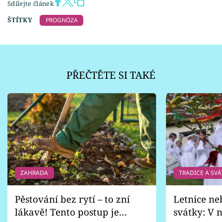
Sdílejte článek
ŠTÍTKY
PROGNÓZA
PŘEČTĚTE SI TAKÉ
ZAHRADA
TRADICE A SVÁ
Pěstování bez rytí – to zní
Letnice ne
lákavě! Tento postup je
svátky: V n