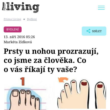
Prima Living
■
Bydlení
Trendy:
JAK UŠETŘIT
POKOJOVÉ KVĚTINY
BYDLENÍ
SDÍLET
BYDLENÍ SLAVNÝCH
ZAHRADA
13. září 2016 05:26
Markéta Zídková
Prsty u nohou prozrazují,
co jsme za člověka. Co
Témata
o vás říkají ty vaše?
Bydlení
Zahrada
Design