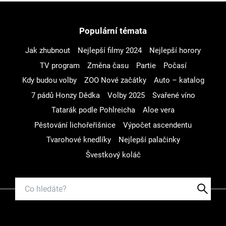
Populární témata
Jak zhubnout
Nejlepší filmy 2024
Nejlepší horory
TV program
Změna času
Partie
Počasí
Kdy budou volby
ZOO Nové začátky
Auto – katalog
7 pádů Honzy Dědka
Volby 2025
Svařené víno
Tatarák podle Pohlreicha
Aloe vera
Pěstování lichořeřišnice
Výpočet ascendentu
Tvarohové knedlíky
Nejlepší palačinky
Švestkový koláč