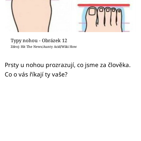
Sledujte prima+
Přihlášení
Typy nohou - Obrázek 12
Sledujte nás
Zdroj: Hit The News/Aunty Acid/Wiki How
Prsty u nohou prozrazují, co jsme za člověka.
Co o vás říkají ty vaše?