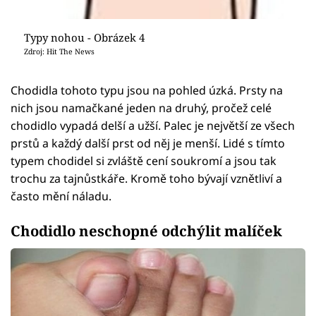
Typy nohou - Obrázek 4
Zdroj: Hit The News
Chodidla tohoto typu jsou na pohled úzká. Prsty na
nich jsou namačkané jeden na druhý, pročež celé
chodidlo vypadá delší a užší. Palec je největší ze všech
prstů a každý další prst od něj je menší. Lidé s tímto
typem chodidel si zvláště cení soukromí a jsou tak
trochu za tajnůstkáře. Kromě toho bývají vznětliví a
často mění náladu.
Chodidlo neschopné odchýlit malíček