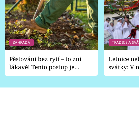
ZAHRADA
TRADICE A SVÁ
Pěstování bez rytí – to zní
Letnice ne
lákavě! Tento postup je
svátky: V n
vhodný jen pro některé
pondělí z
zahrady