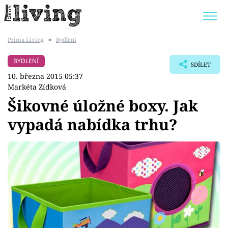
Prima Living
■
Bydlení
Trendy:
JAK UŠETŘIT
POKOJOVÉ KVĚTINY
BYDLENÍ
SDÍLET
BYDLENÍ SLAVNÝCH
ZAHRADA
10. března 2015 05:37
Markéta Zídková
Šikovné úložné boxy. Jak
vypadá nabídka trhu?
Témata
Bydlení
Zahrada
Design