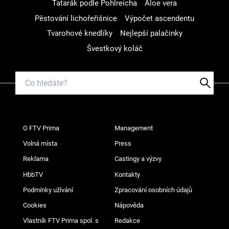
Tatarák podle Pohlreicha
Aloe vera
Pěstování lichořeřišnice
Výpočet ascendentu
Tvarohové knedlíky
Nejlepší palačinky
Švestkový koláč
O FTV Prima
Management
Volná místa
Press
Reklama
Castingy a výzvy
HbbTV
Kontakty
Podmínky užívání
Zpracování osobních údajů
Cookies
Nápověda
Vlastník FTV Prima spol. s
Redakce