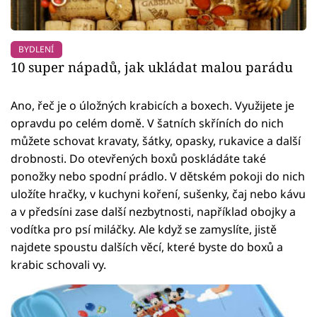
BYDLENÍ
10 super nápadů, jak ukládat malou parádu
Ano, řeč je o úložných krabicích a boxech. Využijete je
opravdu po celém domě. V šatních skříních do nich
můžete schovat kravaty, šátky, opasky, rukavice a další
drobnosti. Do otevřených boxů poskládáte také
ponožky nebo spodní prádlo. V dětském pokoji do nich
uložíte hračky, v kuchyni koření, sušenky, čaj nebo kávu
a v předsíni zase další nezbytnosti, například obojky a
vodítka pro psí miláčky. Ale když se zamyslíte, jistě
najdete spoustu dalších věcí, které byste do boxů a
krabic schovali vy.