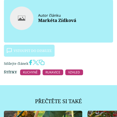
Autor článku
Markéta Zídková
VSTOUPIT DO DISKUZE
Sdílejte článek
ŠTÍTKY
KUCHYNĚ
RUKAVICE
VZHLED
PŘEČTĚTE SI TAKÉ