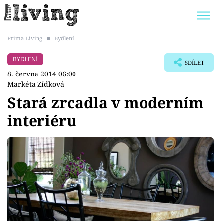
Prima Living
■
Bydlení
Trendy:
JAK UŠETŘIT
POKOJOVÉ KVĚTINY
BYDLENÍ
SDÍLET
BYDLENÍ SLAVNÝCH
ZAHRADA
8. června 2014 06:00
Markéta Zídková
Stará zrcadla v moderním
interiéru
Témata
Bydlení
Zahrada
Design