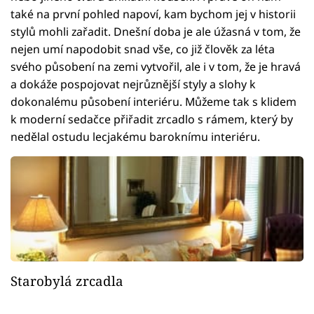
také na první pohled napoví, kam bychom jej v historii
stylů mohli zařadit. Dnešní doba je ale úžasná v tom, že
nejen umí napodobit snad vše, co již člověk za léta
svého působení na zemi vytvořil, ale i v tom, že je hravá
a dokáže pospojovat nejrůznější styly a slohy k
dokonalému působení interiéru. Můžeme tak s klidem
k moderní sedačce přiřadit zrcadlo s rámem, který by
nedělal ostudu lecjakému baroknímu interiéru.
Starobylá zrcadla