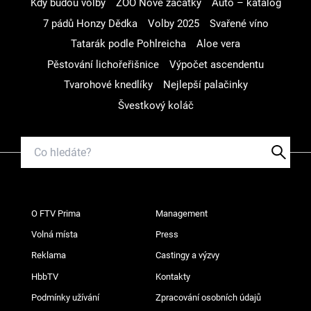
Kdy budou volby
ZOO Nové začátky
Auto – katalog
7 pádů Honzy Dědka
Volby 2025
Svařené víno
Tatarák podle Pohlreicha
Aloe vera
Pěstování lichořeřišnice
Výpočet ascendentu
Tvarohové knedlíky
Nejlepší palačinky
Švestkový koláč
O FTV Prima
Management
Volná místa
Press
Reklama
Castingy a výzvy
HbbTV
Kontakty
Podmínky užívání
Zpracování osobních údajů