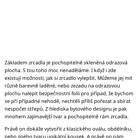
Základem zrcadla je pochopitelně skleněná odrazová
plocha. S tou toho moc nenaděláme. I když i zde
existují možnosti, jak si zrcadlo vylepšit. Můžeme jej mít
různě barevně laděné, nebo zezadu na odrazovou
plochu nalepit bezpečnostní folii pro případ, že bychom
se při případné nehodě, nechtěli příliš pořezat a sbírat
nespočet střepů. Z hlediska bytového designu je pak
mnohem zajímavější tvar a pochopitelně rám zrcadla.
Právě on dokáže vytvořit z klasického oválu, obdélníku,
nebo jiného tvaru unikátní kousek. A právě on nám