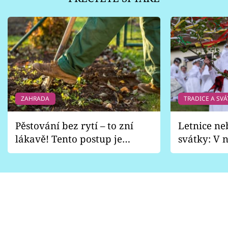
ZAHRADA
TRADICE A SVÁ
Pěstování bez rytí – to zní
Letnice ne
lákavě! Tento postup je
svátky: V n
vhodný jen pro některé
pondělí z
zahrady