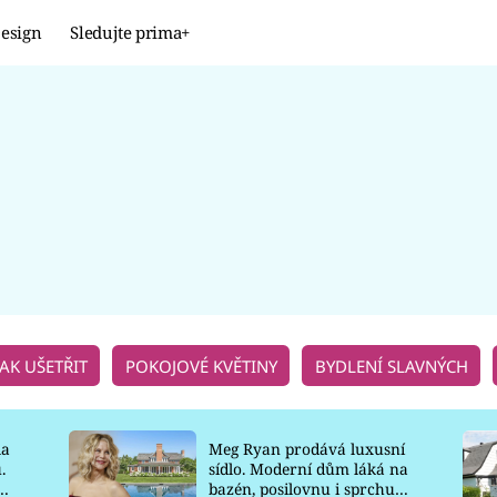
esign
Sledujte prima+
Design
TRENDY
JAK NA TO
PROMĚNY
NAŠE TIPY
JAK UŠETŘIT
POKOJOVÉ KVĚTINY
BYDLENÍ SLAVNÝCH
la
Meg Ryan prodává luxusní
.
sídlo. Moderní dům láká na
o
bazén, posilovnu i sprchu