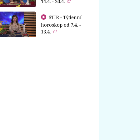
14.4. - 20.4.
ŠTÍR - Týdenní
horoskop od 7.4. -
13.4.