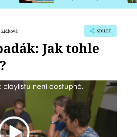
pro psy
 Zídková
SDÍLET
padák: Jak tohle
í?
playlistu není dostupná.
těstoviny.