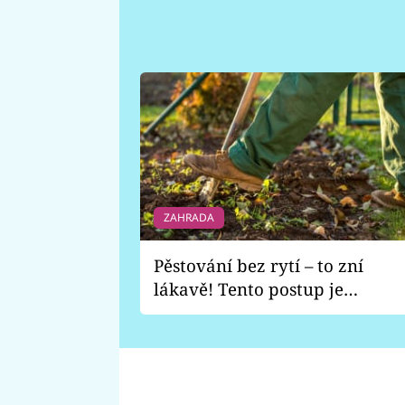
ZAHRADA
Pěstování bez rytí – to zní
lákavě! Tento postup je
vhodný jen pro některé
zahrady