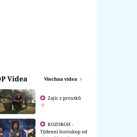
P Videa
Všechna videa
Zajíc z proutků
KOZOROH -
Týdenní horoskop od