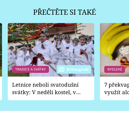
PŘEČTĚTE SI TAKÉ
TRADICE A SVÁTKY
BYDLENÍ
10 fotografií
Letnice neboli svatodušní
7 překva
svátky: V neděli kostel, v
využít al
pondělí zábava
Nabrousí
nádobí