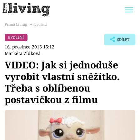
Prima Living
■
Bydlení
Trendy:
JAK UŠETŘIT
POKOJOVÉ KVĚTINY
BYDLENÍ
SDÍLET
BYDLENÍ SLAVNÝCH
ZAHRADA
16. prosince 2016 15:12
Markéta Zídková
VIDEO: Jak si jednoduše
vyrobit vlastní sněžítko.
Témata
Třeba s oblíbenou
Bydlení
postavičkou z filmu
Zahrada
Design