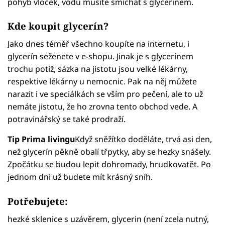
pohyb vloček, vodu musíte smíchat s glycerínem.
Kde koupit glycerín?
Jako dnes téměř všechno koupíte na internetu, i
glycerín seženete v e-shopu. Jinak je s glycerínem
trochu potíž, sázka na jistotu jsou velké lékárny,
respektive lékárny u nemocnic. Pak na něj můžete
narazit i ve speciálkách se vším pro pečení, ale to už
nemáte jistotu, že ho zrovna tento obchod vede. A
potravinářský se také prodraží.
Tip Prima livingu
Když sněžítko doděláte, trvá asi den,
než glycerín pěkně obalí třpytky, aby se hezky snášely.
Zpočátku se budou lepit dohromady, hrudkovatět. Po
jednom dni už budete mít krásný sníh.
Potřebujete:
hezké sklenice s uzávěrem, glycerin (není zcela nutný,