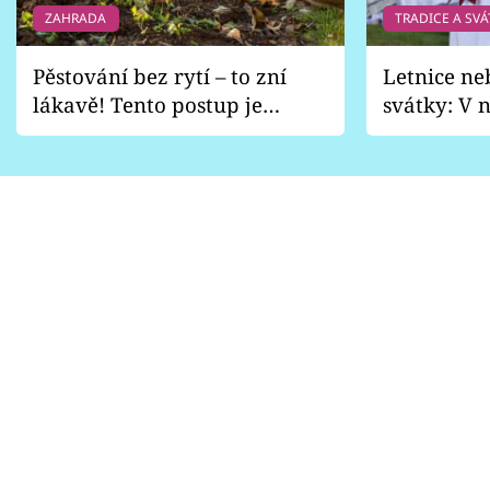
ZAHRADA
TRADICE A SVÁ
Pěstování bez rytí – to zní
Letnice ne
lákavě! Tento postup je
svátky: V n
vhodný jen pro některé
pondělí z
zahrady