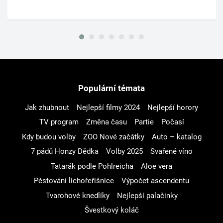
Populární témata
Jak zhubnout
Nejlepší filmy 2024
Nejlepší horory
TV program
Změna času
Partie
Počasí
Kdy budou volby
ZOO Nové začátky
Auto – katalog
7 pádů Honzy Dědka
Volby 2025
Svařené víno
Tatarák podle Pohlreicha
Aloe vera
Pěstování lichořeřišnice
Výpočet ascendentu
Tvarohové knedlíky
Nejlepší palačinky
Švestkový koláč