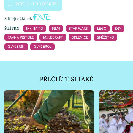
VSTOUPIT DO DISKUZE
Sdílejte článek
ŠTÍTKY
JAK NA TO
FILM
STAR WARS
LEGO
DIY
TAVNÁ PISTOLE
MINECRAFT
SKLENICE
SNĚŽÍTKO
GLYCERÍN
GLYCEROL
PŘEČTĚTE SI TAKÉ