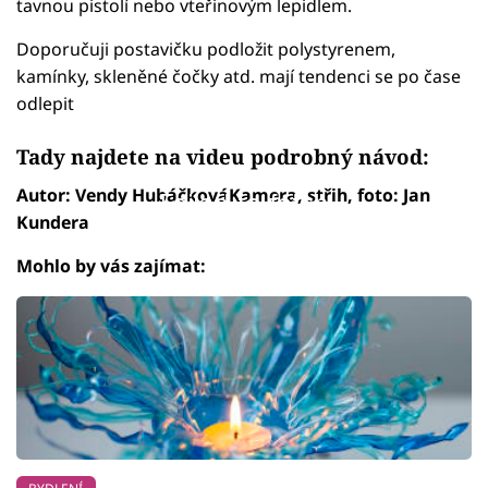
tavnou pistolí nebo vteřinovým lepidlem.
Doporučuji postavičku podložit polystyrenem,
kamínky, skleněné čočky atd. mají tendenci se po čase
odlepit
Tady najdete na videu podrobný návod:
Autor: Vendy HubáčkováKamera, střih, foto: Jan
Failed to fetch
Kundera
Mohlo by vás zajímat: