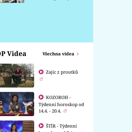
chátrá
P Videa
Všechna videa
Zajíc z proutků
KOZOROH -
Týdenní horoskop od
14.4. - 20.4.
ŠTÍR - Týdenní