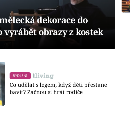
umělecká dekorace do
 vyrábět obrazy z kostek
BYDLENÍ
Co udělat s legem, když děti přestane
bavit? Začnou si hrát rodiče