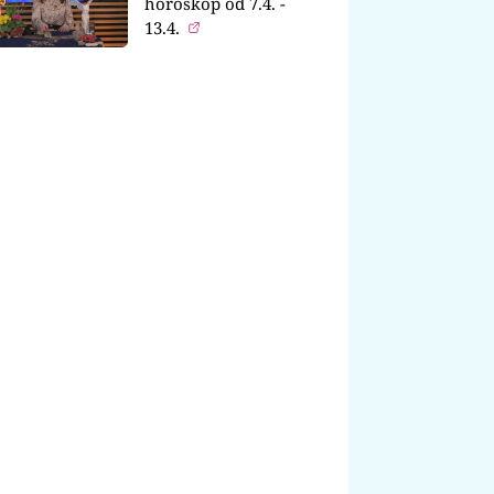
horoskop od 7.4. -
13.4.