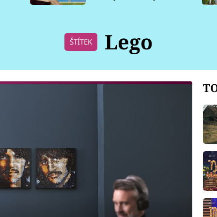
pro psy
Lego
ŠTÍTEK
TO