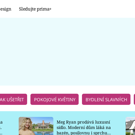
esign
Sledujte prima+
Design
TRENDY
JAK NA TO
PROMĚNY
NAŠE TIPY
JAK UŠETŘIT
POKOJOVÉ KVĚTINY
BYDLENÍ SLAVNÝCH
la
Meg Ryan prodává luxusní
.
sídlo. Moderní dům láká na
o
bazén, posilovnu i sprchu