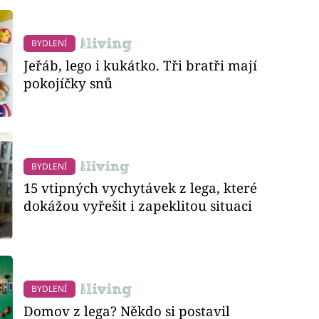
BYDLENÍ
Jeřáb, lego i kukátko. Tři bratři mají
pokojíčky snů
BYDLENÍ
15 vtipných vychytávek z lega, které
dokážou vyřešit i zapeklitou situaci
BYDLENÍ
Domov z lega? Někdo si postavil