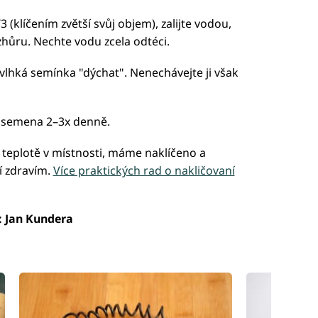
(klíčením zvětší svůj objem), zalijte vodou,
zhůru. Nechte vodu zcela odtéci.
lhká semínka "dýchat". Nenechávejte ji však
í semena 2–3x denně.
a teplotě v místnosti, máme naklíčeno a
í zdravím.
Více praktických rad o nakličovaní
 Jan Kundera