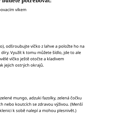
 budete potřebovat:
ubovacím víkem
o), odšroubujte víčko z lahve a položte ho na
 díry. Využít k tomu můžete šídlo, jde to ale
vělé víčko ještě otočte a kladivem
k jejich ostrých okrajů.
led to fetch
o zelené mungo, adzuki fazolky, zelená čočku
ách nebo koutcích se zdravou výživou. (Menší
lenici k sobě nalepí a mohou plesnivět.)