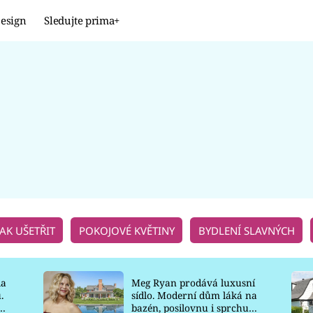
esign
Sledujte prima+
Design
TRENDY
JAK NA TO
PROMĚNY
NAŠE TIPY
JAK UŠETŘIT
POKOJOVÉ KVĚTINY
BYDLENÍ SLAVNÝCH
la
Meg Ryan prodává luxusní
.
sídlo. Moderní dům láká na
o
bazén, posilovnu i sprchu