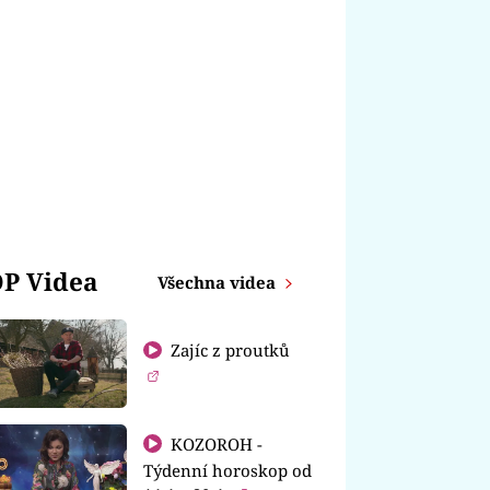
P Videa
Všechna videa
Zajíc z proutků
KOZOROH -
Týdenní horoskop od