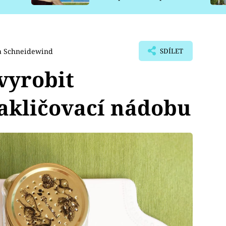
pro psy
a Schneidewind
SDÍLET
vyrobit
akličovací nádobu