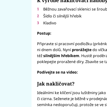
K výrobě nakličovací nádoby
Běžnou zavařovací sklenici se šro
Šídlo či silnější hřebík
Kladivo
Postup:
Připravte si pracovní podložku (prkénk
ni dnem dolů. Nyní
prorážejte
do víčka
též
silnějším hřebíkem
. Hustě proděra
poklepejte proražené díry. Zbavíte se ta
Podívejte se na video:
Jak nakličovat?
Fai
Ideálními ke klíčení jsou luštěniny jak
či cizrna. Seženete je běžně v prodejn
semínka nedoporučuji, protože se ve sk