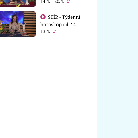
14.4. - 20.4.
ŠTÍR - Týdenní
horoskop od 7.4. -
13.4.