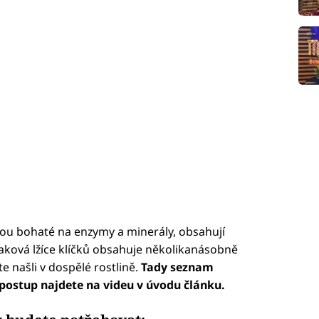
y jsou bohaté na enzymy a minerály, obsahují
Taková lžíce klíčků obsahuje několikanásobně
e našli v dospělé rostlině.
Tady seznam
postup najdete na videu v úvodu článku.