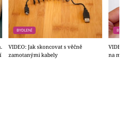
BYDLENÍ
BYDLENÍ
.
VIDEO: Jak skoncovat s věčně
VIDEO: Jak z
í
zamotanými kabely
na mobily