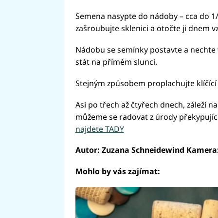
Semena nasypte do nádoby – cca do 1/3 
zašroubujte sklenici a otočte ji dnem v
Nádobu se semínky postavte a nechte v
stát na přímém slunci.
Stejným způsobem proplachujte klíčíc
Asi po třech až čtyřech dnech, záleží n
můžeme se radovat z úrody překypujíc
najdete TADY
Autor: Zuzana Schneidewind Kamera:
Mohlo by vás zajímat: