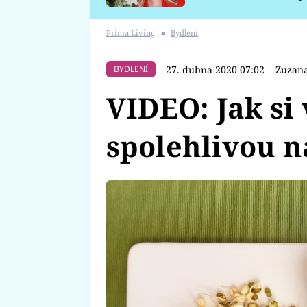
požáru
Prima Living
■
Bydlení
27. dubna 2020 07:02
Zuzan
BYDLENÍ
VIDEO: Jak si 
spolehlivou n