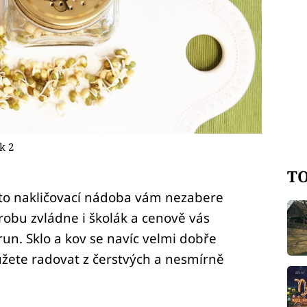
k 2
TO
ato nakličovací nádoba vám nezabere
robu zvládne i školák a cenově vás
run. Sklo a kov se navíc velmi dobře
můžete radovat z čerstvých a nesmírně