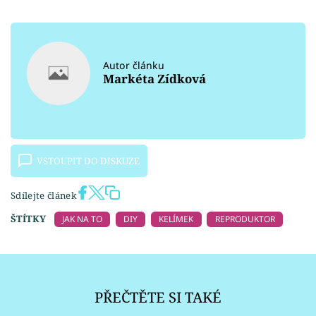
Autor článku
Markéta Zídková
VSTOUPIT DO DISKUZE
Sdílejte článek
ŠTÍTKY
JAK NA TO
DIY
KELÍMEK
REPRODUKTOR
PŘEČTĚTE SI TAKÉ