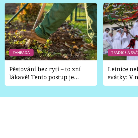
ZAHRADA
TRADICE A SVÁ
Pěstování bez rytí – to zní
Letnice ne
lákavě! Tento postup je
svátky: V n
vhodný jen pro některé
pondělí z
zahrady