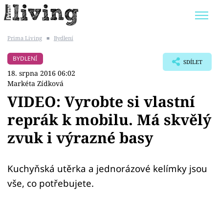
Prima Living
■
Bydlení
Trendy:
JAK UŠETŘIT
POKOJOVÉ KVĚTINY
BYDLENÍ
SDÍLET
BYDLENÍ SLAVNÝCH
ZAHRADA
18. srpna 2016 06:02
Markéta Zídková
VIDEO: Vyrobte si vlastní
reprák k mobilu. Má skvělý
Témata
zvuk i výrazné basy
Bydlení
Kuchyňská utěrka a jednorázové kelímky jsou
Zahrada
vše, co potřebujete.
Design