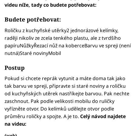
videu níže, tady co budete potřebovat:
Budete potřebovat:
Roličku z kuchyňské utěrky2 jednorázové kelímky,
raději nikoliv ze zcela tenkého plastu, ale z tvrdšího
papíruNůžkyŘezací nůž na koberceBarvu ve spreji (není
nutná)Staré novinyMobil
Postup
Pokud si chcete reprák vytunit a máte doma tak jako
tak barvu ve spreji, připravte si staré noviny a roličku
od kuchyňských utěrek nastříkejte barvou. Pak nechte
zaschnout. Pak podle velikosti mobilu do ruličky
vyřízněte otvor. Do kelímků udělejte otvor podle
průměru roličky a spojte. A je to.
Celý návod najdete
na videu:
(web)