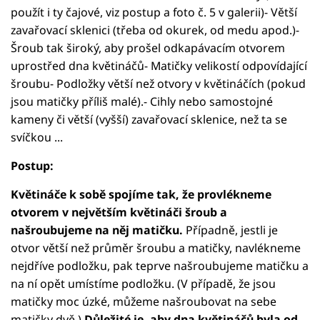
použít i ty čajové, viz postup a foto č. 5 v galerii)- Větší
zavařovací sklenici (třeba od okurek, od medu apod.)-
Šroub tak široký, aby prošel odkapávacím otvorem
uprostřed dna květináčů- Matičky velikostí odpovídající
šroubu- Podložky větší než otvory v květináčích (pokud
jsou matičky příliš malé).- Cihly nebo samostojné
kameny či větší (vyšší) zavařovací sklenice, než ta se
svíčkou ...
Postup:
Květináče k sobě spojíme tak, že provlékneme
otvorem v největším květináči šroub a
našroubujeme na něj matičku.
Případně, jestli je
otvor větší než průměr šroubu a matičky, navlékneme
nejdříve podložku, pak teprve našroubujeme matičku a
na ní opět umístíme podložku. (V případě, že jsou
matičky moc úzké, můžeme našroubovat na sebe
matičky dvě.)
Důležité je, aby dna květináčů byla od