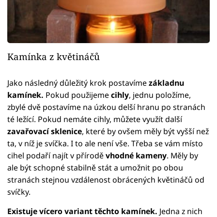
Kamínka z květináčů
Jako následný důležitý krok postavíme
základnu
kamínek.
Pokud použijeme
cihly
, jednu položíme,
zbylé dvě postavíme na úzkou delší hranu po stranách
té ležící. Pokud nemáte cihly, můžete využít další
zavařovací sklenice
, které by ovšem měly být vyšší než
ta, v níž je svíčka. I to ale není vše. Třeba se vám místo
cihel podaří najít v přírodě
vhodné kameny
. Měly by
ale být schopné stabilně stát a umožnit po obou
stranách stejnou vzdálenost obrácených květináčů od
svíčky.
Existuje vícero variant těchto kamínek.
Jedna z nich