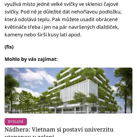
využívá místo jedné velké svíčky ve sklenici čajové
svíčky. Pod ně je důležité dát nehořlavou podložku,
která odolává teplu. Pak můžete usadit obrácené
květináče třeba i jen na pár navršených dlaždiček,
kameny nebo širší kusy latí apod.
(fis)
Mohlo by vás zajímat:
BYDLENÍ
Nádhera: Vietnam si postaví univerzitu
utopenou v zeleni