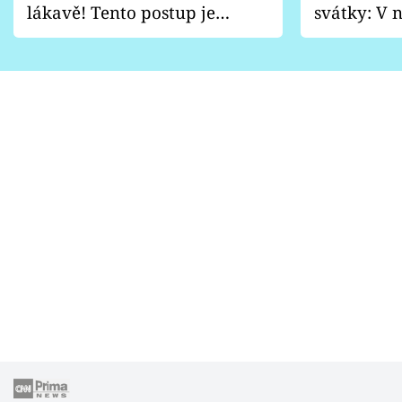
lákavě! Tento postup je
svátky: V n
vhodný jen pro některé
pondělí z
zahrady