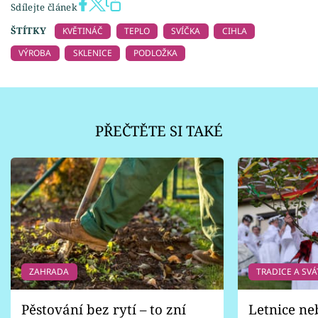
Sdílejte článek
ŠTÍTKY
KVĚTINÁČ
TEPLO
SVÍČKA
CIHLA
VÝROBA
SKLENICE
PODLOŽKA
PŘEČTĚTE SI TAKÉ
ZAHRADA
TRADICE A SVÁ
Pěstování bez rytí – to zní
Letnice ne