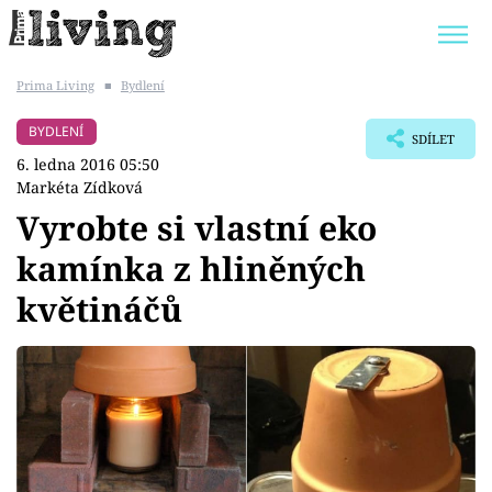
Prima Living
■
Bydlení
Trendy:
JAK UŠETŘIT
POKOJOVÉ KVĚTINY
BYDLENÍ
SDÍLET
BYDLENÍ SLAVNÝCH
ZAHRADA
6. ledna 2016 05:50
Markéta Zídková
Vyrobte si vlastní eko
kamínka z hliněných
Témata
květináčů
Bydlení
Zahrada
Design