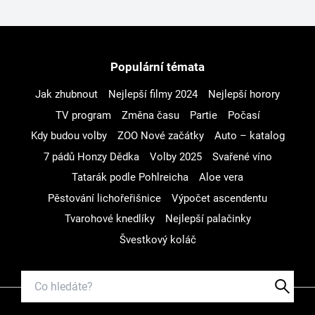
Populární témata
Jak zhubnout
Nejlepší filmy 2024
Nejlepší horory
TV program
Změna času
Partie
Počasí
Kdy budou volby
ZOO Nové začátky
Auto – katalog
7 pádů Honzy Dědka
Volby 2025
Svařené víno
Tatarák podle Pohlreicha
Aloe vera
Pěstování lichořeřišnice
Výpočet ascendentu
Tvarohové knedlíky
Nejlepší palačinky
Švestkový koláč