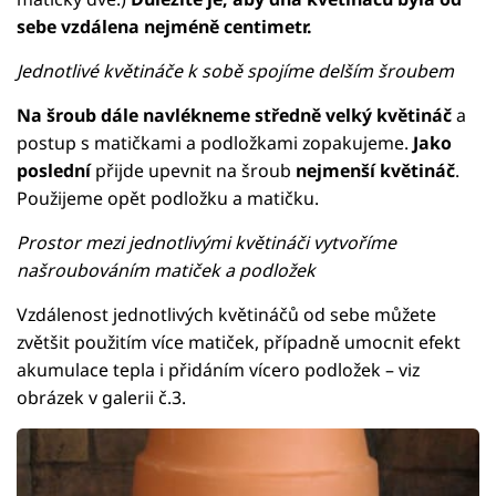
sebe vzdálena nejméně centimetr.
Jednotlivé květináče k sobě spojíme delším šroubem
Na šroub dále navlékneme středně velký květináč
a
postup s matičkami a podložkami zopakujeme.
Jako
poslední
přijde upevnit na šroub
nejmenší květináč
.
Použijeme opět podložku a matičku.
Prostor mezi jednotlivými květináči vytvoříme
našroubováním matiček a podložek
Vzdálenost jednotlivých květináčů od sebe můžete
zvětšit použitím více matiček, případně umocnit efekt
akumulace tepla i přidáním vícero podložek – viz
obrázek v galerii č.3.