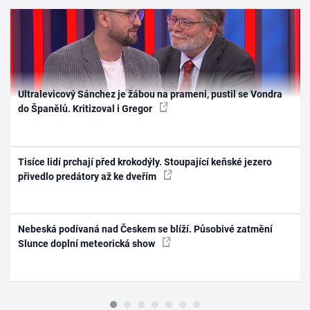
Ultralevicový Sánchez je žábou na prameni, pustil se Vondra
do Španělů. Kritizoval i Gregor
Tisíce lidí prchají před krokodýly. Stoupající keňské jezero
přivedlo predátory až ke dveřím
Nebeská podívaná nad Českem se blíží. Působivé zatmění
Slunce doplní meteorická show