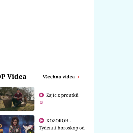
P Videa
Všechna videa
Zajíc z proutků
KOZOROH -
Týdenní horoskop od