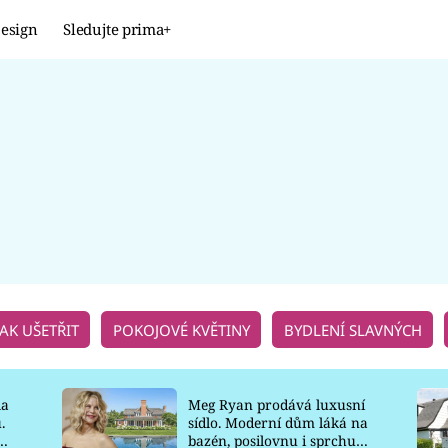
esign
Sledujte prima+
Design
TRENDY
JAK NA TO
PROMĚNY
NAŠE TIPY
JAK UŠETŘIT
POKOJOVÉ KVĚTINY
BYDLENÍ SLAVNÝCH
la
Meg Ryan prodává luxusní
.
sídlo. Moderní dům láká na
o
bazén, posilovnu i sprchu