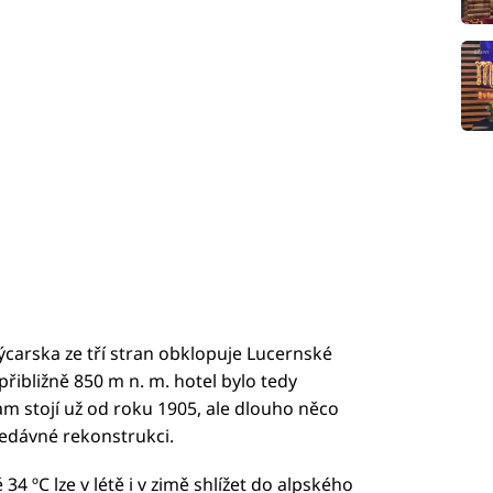
ýcarska ze tří stran obklopuje Lucernské
 přibližně 850 m n. m. hotel bylo tedy
tam stojí už od roku 1905, ale dlouho něco
 nedávné rekonstrukci.
4 ºC lze v létě i v zimě shlížet do alpského