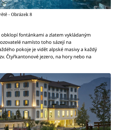
ětě - Obrázek 8
ř obklopí fontánkami a zlatem vykládaným
zovatelé namísto toho sázejí na
každého pokoje je vidět alpské masivy a každý
zv. Čtyřkantonové jezero, na hory nebo na