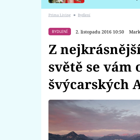
požáru
Prima Living
■
Bydlení
2. listopadu 2016 10:50
Mark
BYDLENÍ
Z nejkrásnějš
světě se vám
švýcarských 