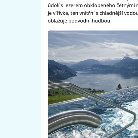
údolí s jezerem obklopeného četnými 
je vířivka, ten vnitřní s chladnější vod
oblažuje podvodní hudbou.