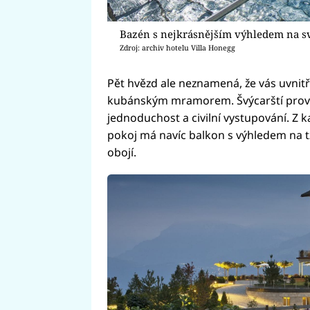
Bazén s nejkrásnějším výhledem na sv
Zdroj: archiv hotelu Villa Honegg
Pět hvězd ale neznamená, že vás uvnit
kubánským mramorem. Švýcarští provo
jednoduchost a civilní vystupování. Z 
pokoj má navíc balkon s výhledem na t
obojí.