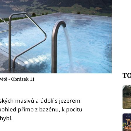
TO
ětě - Obrázek 11
kých masivů a údolí s jezerem
 pohled přímo z bazénu, k pocitu
hybí.