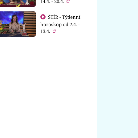
14.4. - 20.4.
ŠTÍR - Týdenní
horoskop od 7.4. -
13.4.