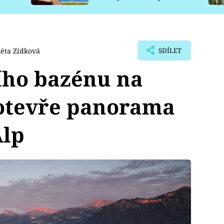
pro psy
éta Zídková
SDÍLET
ího bazénu na
 otevře panorama
Alp