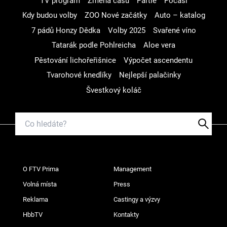
TV program
Změna času
Partie
Počasí
Kdy budou volby
ZOO Nové začátky
Auto – katalog
7 pádů Honzy Dědka
Volby 2025
Svařené víno
Tatarák podle Pohlreicha
Aloe vera
Pěstování lichořeřišnice
Výpočet ascendentu
Tvarohové knedlíky
Nejlepší palačinky
Švestkový koláč
O FTV Prima
Management
Volná místa
Press
Reklama
Castingy a výzvy
HbbTV
Kontakty