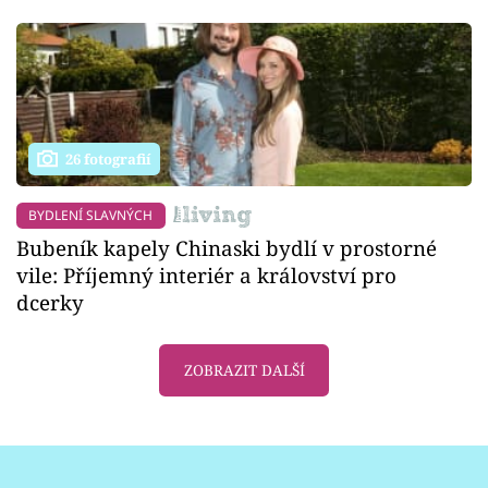
26 fotografií
BYDLENÍ SLAVNÝCH
Bubeník kapely Chinaski bydlí v prostorné
vile: Příjemný interiér a království pro
dcerky
ZOBRAZIT DALŠÍ