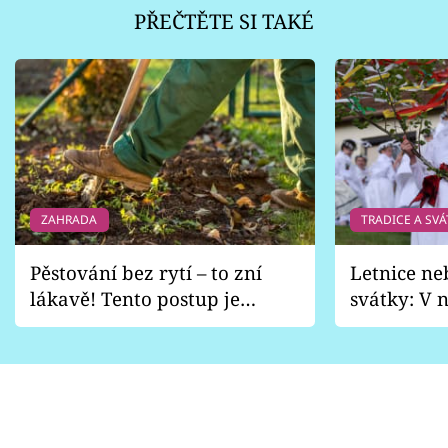
PŘEČTĚTE SI TAKÉ
ZAHRADA
TRADICE A SVÁ
Pěstování bez rytí – to zní
Letnice ne
lákavě! Tento postup je
svátky: V n
vhodný jen pro některé
pondělí z
zahrady