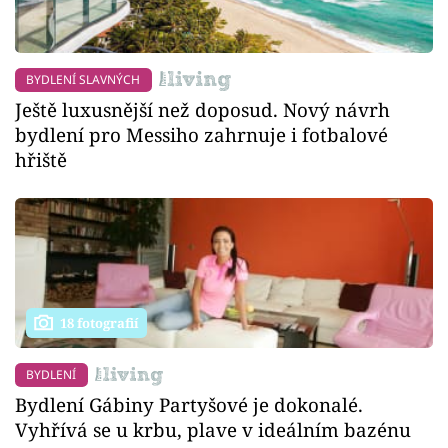
BYDLENÍ SLAVNÝCH
Ještě luxusnější než doposud. Nový návrh
bydlení pro Messiho zahrnuje i fotbalové
hřiště
18 fotografií
BYDLENÍ
Bydlení Gábiny Partyšové je dokonalé.
Vyhřívá se u krbu, plave v ideálním bazénu