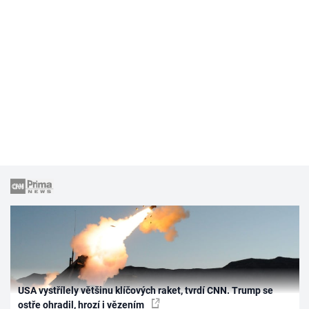
USA vystřílely většinu klíčových raket, tvrdí CNN. Trump se
ostře ohradil, hrozí i vězením