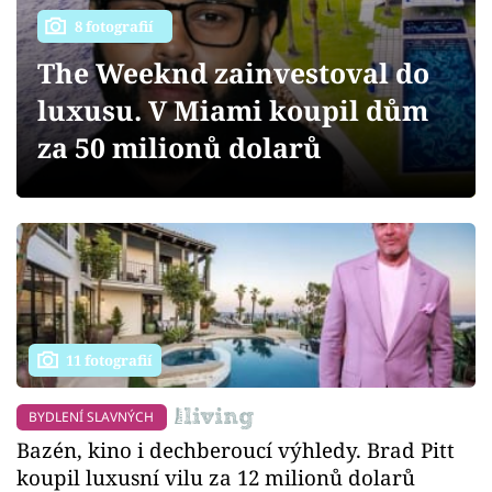
Sledujte prima+
8 fotografií
The Weeknd zainvestoval do
Přihlášení
luxusu. V Miami koupil dům
za 50 milionů dolarů
Sledujte nás
11 fotografií
BYDLENÍ SLAVNÝCH
Bazén, kino i dechberoucí výhledy. Brad Pitt
koupil luxusní vilu za 12 milionů dolarů