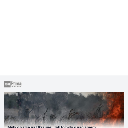
Mýty o válce na Ukrajině: Jak to bylo s nacismem,