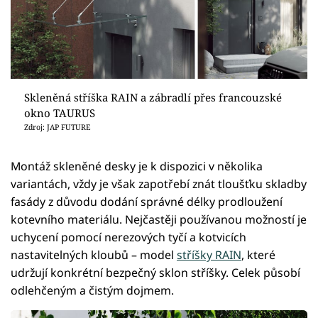
Skleněná stříška RAIN a zábradlí přes francouzské
okno TAURUS
Zdroj: JAP FUTURE
Montáž skleněné desky je k dispozici v několika
variantách, vždy je však zapotřebí znát tloušťku skladby
fasády z důvodu dodání správné délky prodloužení
kotevního materiálu. Nejčastěji používanou možností je
uchycení pomocí nerezových tyčí a kotvicích
nastavitelných kloubů – model
stříšky RAIN
, které
udržují konkrétní bezpečný sklon stříšky. Celek působí
odlehčeným a čistým dojmem.