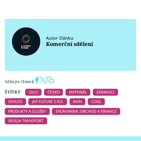
Autor článku
Komerční sdělení
Sdílejte článek
ŠTÍTKY
SKLO
ČESKO
MATERIÁL
ZÁBRADLÍ
VZHLED
JAP FUTURE S.R.O.
RAIN
COOL
PRODUKTY A SLUŽBY
EKONOMIKA, OBCHOD A FINANCE
VEOLIA TRANSPORT