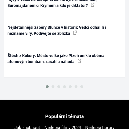
Euromajdanem či Krymem a kdo je diktátor?
Nejdetailnější záběry Slunce v historii: Vědci odhalili i
neznámé víry. Podívejte se zblízka
Štěstí z Kokury: Město velké jako Plzeň uniklo oběma
atomovým bombám, zasáhla náhoda
Populární témata
Jak zhubnout
Nejlepší filmy 2024
Nejlepší horory