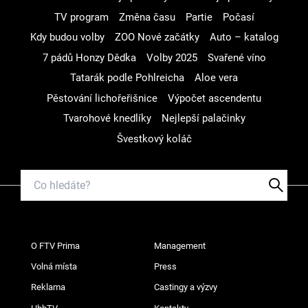
TV program
Změna času
Partie
Počasí
Kdy budou volby
ZOO Nové začátky
Auto – katalog
7 pádů Honzy Dědka
Volby 2025
Svařené víno
Tatarák podle Pohlreicha
Aloe vera
Pěstování lichořeřišnice
Výpočet ascendentu
Tvarohové knedlíky
Nejlepší palačinky
Švestkový koláč
O FTV Prima
Management
Volná místa
Press
Reklama
Castingy a výzvy