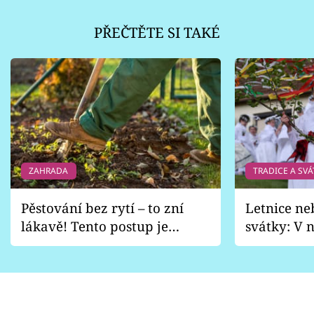
PŘEČTĚTE SI TAKÉ
ZAHRADA
TRADICE A SVÁ
Pěstování bez rytí – to zní
Letnice ne
lákavě! Tento postup je
svátky: V n
vhodný jen pro některé
pondělí z
zahrady