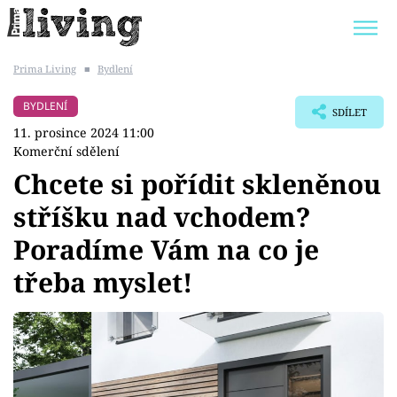
Prima Living
■
Bydlení
Trendy:
JAK UŠETŘIT
POKOJOVÉ KVĚTINY
BYDLENÍ
SDÍLET
BYDLENÍ SLAVNÝCH
ZAHRADA
11. prosince 2024 11:00
Komerční sdělení
Chcete si pořídit skleněnou
stříšku nad vchodem?
Témata
Poradíme Vám na co je
Bydlení
třeba myslet!
Zahrada
Design