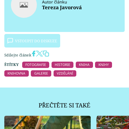
Autor článku
Tereza Javorová
VSTOUPIT DO DISKUZE
Sdílejte článek
ŠTÍTKY
FOTOGRAFIE
HISTORIE
KNIHA
KNIHY
KNIHOVNA
GALERIE
VZDĚLÁNÍ
PŘEČTĚTE SI TAKÉ