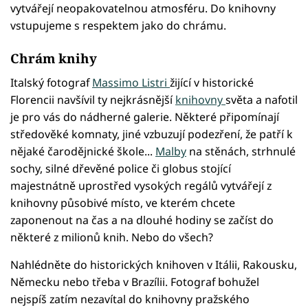
vytvářejí neopakovatelnou atmosféru. Do knihovny
vstupujeme s respektem jako do chrámu.
Chrám knihy
Italský fotograf
Massimo Listri
žijící v historické
Florencii navšívil ty nejkrásnější
knihovny
světa a nafotil
je pro vás do nádherné galerie. Některé připomínají
středověké komnaty, jiné vzbuzují podezření, že patří k
nějaké čarodějnické škole...
Malby
na stěnách, strhnulé
sochy, silné dřevěné police či globus stojící
majestnátně uprostřed vysokých regálů vytvářejí z
knihovny působivé místo, ve kterém chcete
zaponenout na čas a na dlouhé hodiny se začíst do
některé z milionů knih. Nebo do všech?
Nahlédněte do historických knihoven v Itálii, Rakousku,
Německu nebo třeba v Brazílii. Fotograf bohužel
nejspíš zatím nezavítal do knihovny pražského