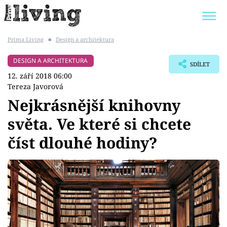
Prima Living
■
Design a architektura
Trendy:
JAK UŠETŘIT
POKOJOVÉ KVĚTINY
DESIGN A ARCHITEKTURA
SDÍLET
BYDLENÍ SLAVNÝCH
ZAHRADA
12. září 2018 06:00
Tereza Javorová
Nejkrásnější knihovny
světa. Ve které si chcete
Témata
číst dlouhé hodiny?
Bydlení
Zahrada
Design