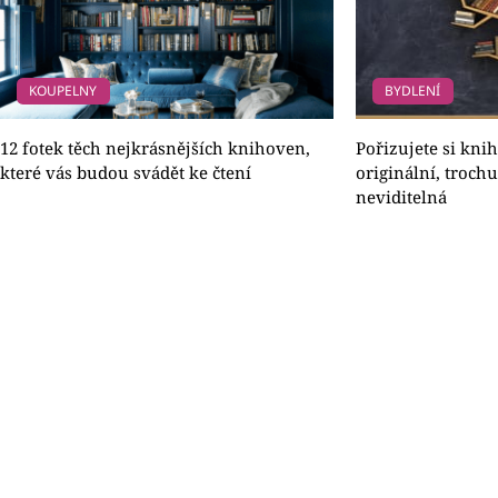
KOUPELNY
BYDLENÍ
12 fotek těch nejkrásnějších knihoven,
Pořizujete si kn
které vás budou svádět ke čtení
originální, troch
neviditelná