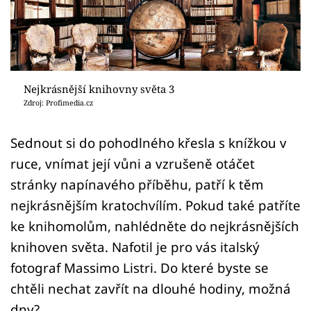
Sledujte prima+
Přihlášení
Nejkrásnější knihovny světa 3
Sledujte nás
Zdroj: Profimedia.cz
Sednout si do pohodlného křesla s knížkou v
ruce, vnímat její vůni a vzrušeně otáčet
stránky napínavého příběhu, patří k těm
nejkrásnějším kratochvílím. Pokud také patříte
ke knihomolům, nahlédněte do nejkrásnějších
knihoven světa. Nafotil je pro vás italský
fotograf Massimo Listri. Do které byste se
chtěli nechat zavřít na dlouhé hodiny, možná
dny?