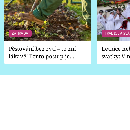
ZAHRADA
TRADICE A SVÁ
Pěstování bez rytí – to zní
Letnice ne
lákavě! Tento postup je
svátky: V n
vhodný jen pro některé
pondělí z
zahrady