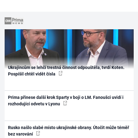
Ukrajincům se lehčí trestná činnost odpouštěla, tvrdí Koten.
Pospíšil chtěl vidět čísla
Prima přinese další krok Sparty v boji o LM. Fanoušci uvidí i
rozhodující odvetu v Lyonu
Rusko našlo slabé místo ukrajinské obrany. Útočit může téměř
bez varování