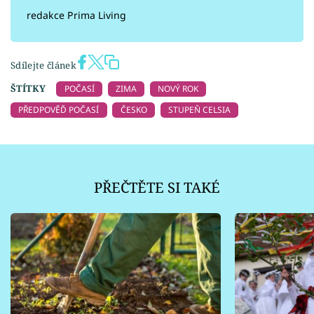
redakce Prima Living
Sdílejte článek
ŠTÍTKY
POČASÍ
ZIMA
NOVÝ ROK
PŘEDPOVĚĎ POČASÍ
ČESKO
STUPEŇ CELSIA
PŘEČTĚTE SI TAKÉ