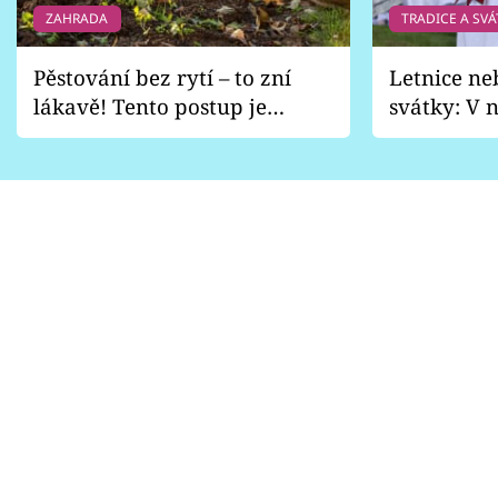
ZAHRADA
TRADICE A SVÁ
Pěstování bez rytí – to zní
Letnice ne
lákavě! Tento postup je
svátky: V n
vhodný jen pro některé
pondělí z
zahrady