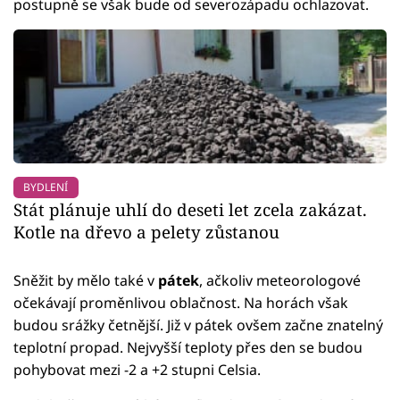
postupně se však bude od severozápadu ochlazovat.
BYDLENÍ
Stát plánuje uhlí do deseti let zcela zakázat.
Kotle na dřevo a pelety zůstanou
Sněžit by mělo také v
pátek
, ačkoliv meteorologové
očekávají proměnlivou oblačnost. Na horách však
budou srážky četnější. Již v pátek ovšem začne znatelný
teplotní propad. Nejvyšší teploty přes den se budou
pohybovat mezi -2 a +2 stupni Celsia.