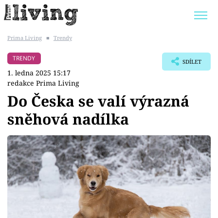
Prima Living
■
Trendy
Trendy:
JAK UŠETŘIT
POKOJOVÉ KVĚTINY
TRENDY
SDÍLET
BYDLENÍ SLAVNÝCH
ZAHRADA
1. ledna 2025 15:17
redakce Prima Living
Do Česka se valí výrazná
sněhová nadílka
Témata
Bydlení
Zahrada
Design