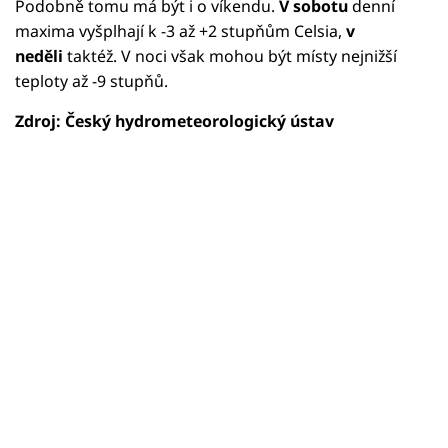
Podobně tomu má být i o víkendu.
V sobotu
denní
maxima vyšplhají k -3 až +2 stupňům Celsia,
v
neděli
taktéž. V noci však mohou být místy nejnižší
teploty až -9 stupňů.
Zdroj: Český hydrometeorologický ústav