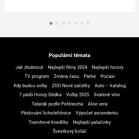
Populární témata
Jak zhubnout
Nejlepší filmy 2024
Nejlepší horory
TV program
Změna času
Partie
Počasí
Kdy budou volby
ZOO Nové začátky
Auto – katalog
7 pádů Honzy Dědka
Volby 2025
Svařené víno
Tatarák podle Pohlreicha
Aloe vera
Pěstování lichořeřišnice
Výpočet ascendentu
Tvarohové knedlíky
Nejlepší palačinky
Švestkový koláč