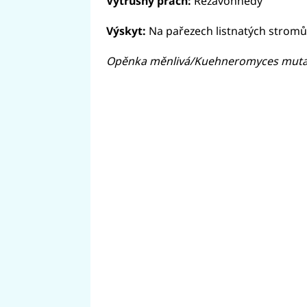
Výtrusný prach:
Rezavohnědý
Výskyt:
Na pařezech listnatých stromů
Opěnka měnlivá/Kuehneromyces mutabil