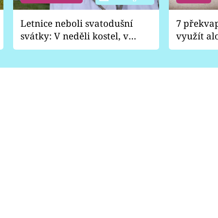
Letnice neboli svatodušní
7 překva
svátky: V neděli kostel, v
využít al
pondělí zábava
Nabrousí
nádobí