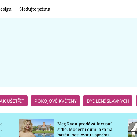
esign
Sledujte prima+
Design
TRENDY
JAK NA TO
PROMĚNY
NAŠE TIPY
JAK UŠETŘIT
POKOJOVÉ KVĚTINY
BYDLENÍ SLAVNÝCH
la
Meg Ryan prodává luxusní
.
sídlo. Moderní dům láká na
o
bazén, posilovnu i sprchu