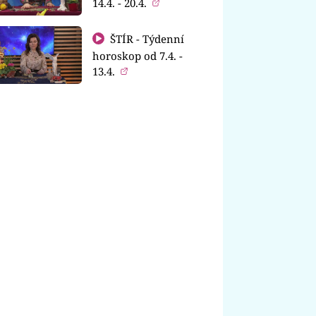
14.4. - 20.4.
ŠTÍR - Týdenní
horoskop od 7.4. -
13.4.