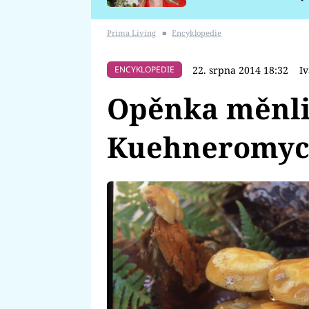
požáru
Prima Living
■
Encyklopedie
22. srpna 2014 18:32
I
ENCYKLOPEDIE
Opěnka měnli
Kuehneromyce