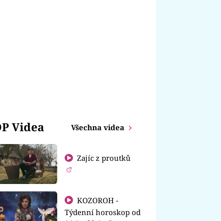
P Videa
Všechna videa
Zajíc z proutků
KOZOROH -
Týdenní horoskop od