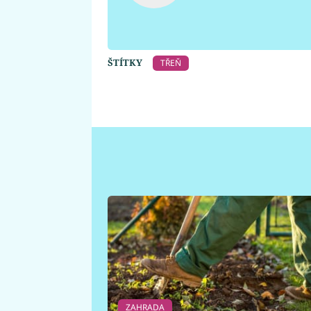
ŠTÍTKY
TŘEŇ
ZAHRADA