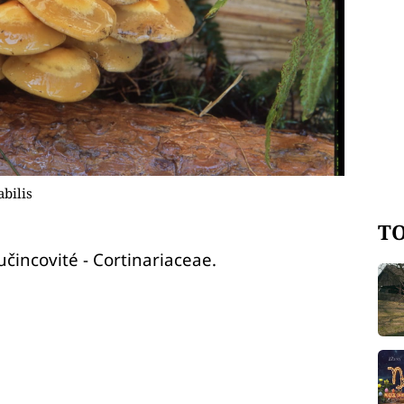
bilis
TO
čincovité - Cortinariaceae.