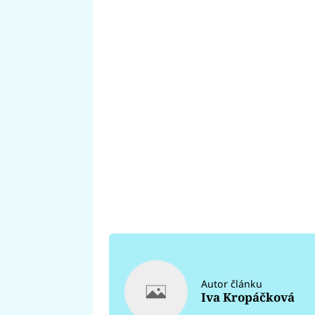
Autor článku
Iva Kropáčková