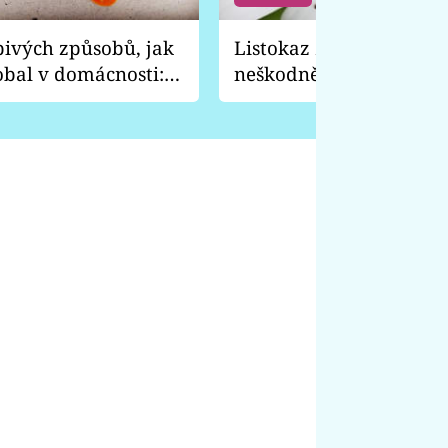
pivých způsobů, jak
Listokaz zahradní vyp
obal v domácnosti:
neškodně, ale je to prev
 nože a vydrhne
před tímhle broukem c
rostliny