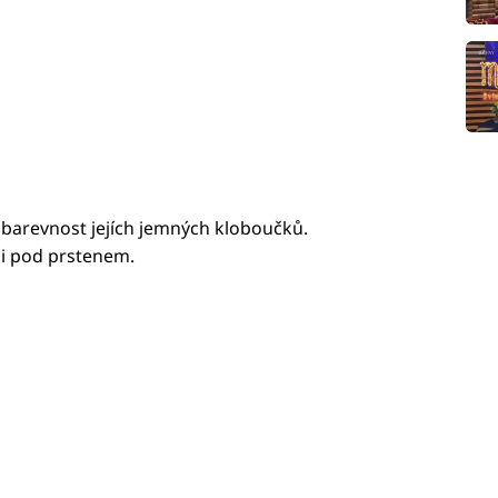
ubarevnost jejích jemných kloboučků.
ni pod prstenem.