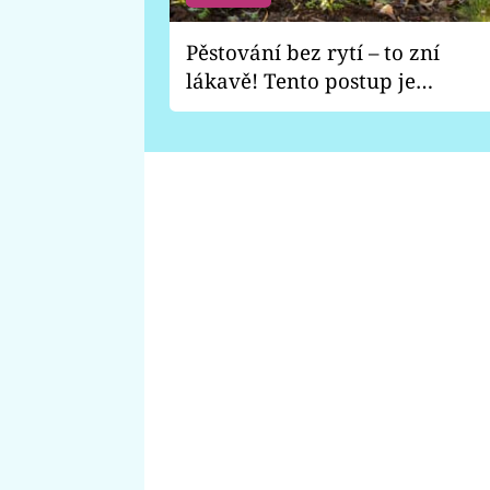
Pěstování bez rytí – to zní
lákavě! Tento postup je
vhodný jen pro některé
zahrady