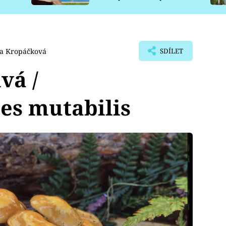
pro psy
va Kropáčková
SDÍLET
vá /
s mutabilis