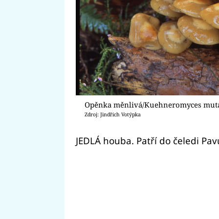
Opěnka měnlivá/Kuehneromyces muta
Zdroj: Jindřich Votýpka
JEDLÁ houba. Patří do čeledi Pavu