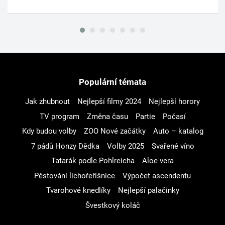
Populární témata
Jak zhubnout
Nejlepší filmy 2024
Nejlepší horory
TV program
Změna času
Partie
Počasí
Kdy budou volby
ZOO Nové začátky
Auto – katalog
7 pádů Honzy Dědka
Volby 2025
Svařené víno
Tatarák podle Pohlreicha
Aloe vera
Pěstování lichořeřišnice
Výpočet ascendentu
Tvarohové knedlíky
Nejlepší palačinky
Švestkový koláč