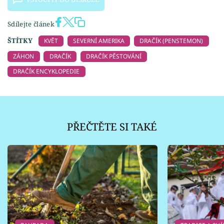
Sdílejte článek
ŠTÍTKY
KVĚT
SEVERNÍ AMERIKA
DRAČÍK (PENSTEMON)
ZÁHON
DRAČÍK
DRAČÍK PĚSTOVÁNÍ
DRAČÍK ENCYKLOPEDIE
PŘEČTĚTE SI TAKÉ