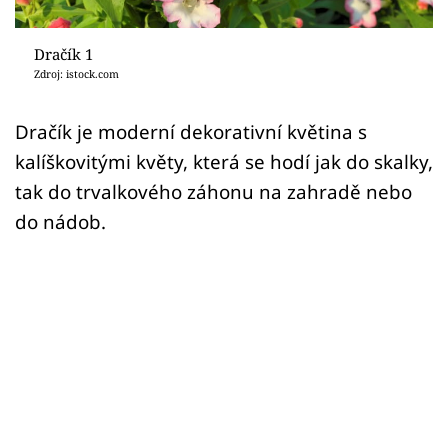
Sledujte prima+
Dračík 1
Přihlášení
Zdroj: istock.com
Dračík je moderní dekorativní květina s
Sledujte nás
kalíškovitými květy, která se hodí jak do skalky,
tak do trvalkového záhonu na zahradě nebo
do nádob.