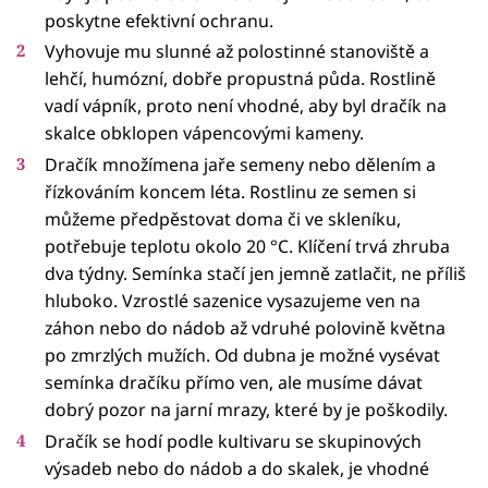
poskytne efektivní ochranu.
Vyhovuje mu slunné až polostinné stanoviště a
lehčí, humózní, dobře propustná půda. Rostlině
vadí vápník, proto není vhodné, aby byl dračík na
skalce obklopen vápencovými kameny.
Dračík množímena jaře semeny nebo dělením a
řízkováním koncem léta. Rostlinu ze semen si
můžeme předpěstovat doma či ve skleníku,
potřebuje teplotu okolo 20 °C. Klíčení trvá zhruba
dva týdny. Semínka stačí jen jemně zatlačit, ne příliš
hluboko. Vzrostlé sazenice vysazujeme ven na
záhon nebo do nádob až vdruhé polovině května
po zmrzlých mužích. Od dubna je možné vysévat
semínka dračíku přímo ven, ale musíme dávat
dobrý pozor na jarní mrazy, které by je poškodily.
Dračík se hodí podle kultivaru se skupinových
výsadeb nebo do nádob a do skalek, je vhodné