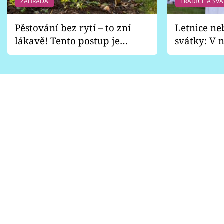
ZAHRADA
TRADICE A SVÁ
Pěstování bez rytí – to zní
Letnice ne
lákavě! Tento postup je
svátky: V n
vhodný jen pro některé
pondělí z
zahrady