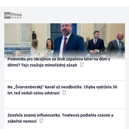
Podmínka pro Ukrajince za útok zápalnou lahví na dům s
dětmi? Tejc zvažuje mimořádný zásah
Na „Švarcenberský“ kanál už neodbočíte. Chyba vydržela 30
let, teď ceduli celou odstraní
Zemřela známá influencerka. Towleová podlehla vzácné a
zákeřné nemoci