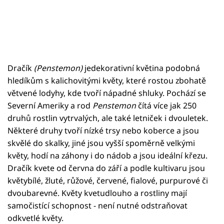
Dračík
(Penstemon)
jedekorativní květina podobná
hledíkům s kalichovitými květy, které rostou zbohatě
větvené lodyhy, kde tvoří nápadné shluky. Pochází se
Severní Ameriky a rod
Penstemon
čítá více jak 250
druhů rostlin vytrvalých, ale také letniček i dvouletek.
Některé druhy tvoří nízké trsy nebo koberce a jsou
skvělé do skalky, jiné jsou vyšší spoměrně velkými
květy, hodí na záhony i do nádob a jsou ideální křezu.
Dračík kvete od června do září a podle kultivaru jsou
květybílé, žluté, růžové, červené, fialové, purpurové či
dvoubarevné. Květy kvetudlouho a rostliny mají
samočistící schopnost - není nutné odstraňovat
odkvetlé květy.