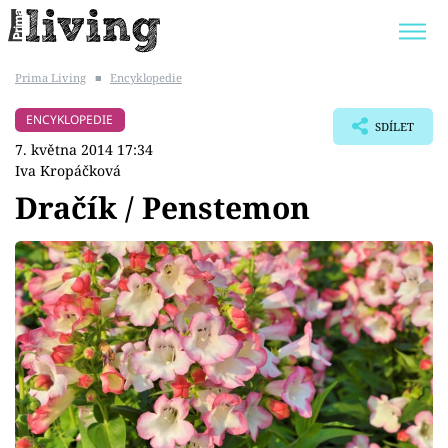
Prima Living
■
Encyklopedie
Trendy:
JAK UŠETŘIT
POKOJOVÉ KVĚTINY
ENCYKLOPEDIE
SDÍLET
BYDLENÍ SLAVNÝCH
ZAHRADA
7. května 2014 17:34
Iva Kropáčková
Dračík / Penstemon
Témata
Bydlení
Zahrada
Design