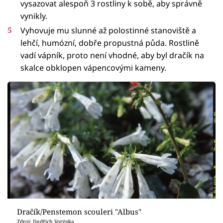
vysazovat alespoň 3 rostliny k sobě, aby správně
vynikly.
Vyhovuje mu slunné až polostinné stanoviště a
lehčí, humózní, dobře propustná půda. Rostlině
vadí vápník, proto není vhodné, aby byl dračík na
skalce obklopen vápencovými kameny.
Dračík/Penstemon scouleri "Albus"
Zdroj: Jindřich Votýpka