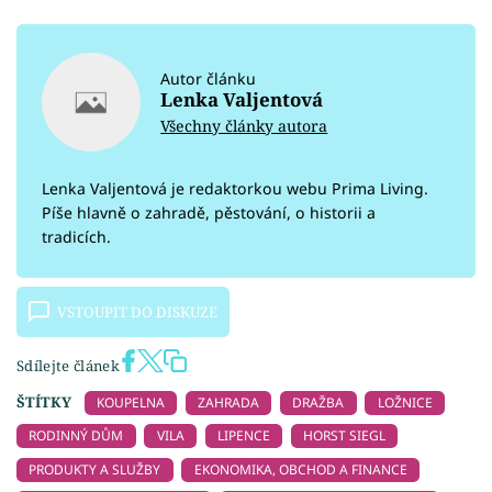
Autor článku
Lenka Valjentová
Všechny články autora
Lenka Valjentová je redaktorkou webu Prima Living.
Píše hlavně o zahradě, pěstování, o historii a
tradicích.
VSTOUPIT DO DISKUZE
Sdílejte článek
ŠTÍTKY
KOUPELNA
ZAHRADA
DRAŽBA
LOŽNICE
RODINNÝ DŮM
VILA
LIPENCE
HORST SIEGL
PRODUKTY A SLUŽBY
EKONOMIKA, OBCHOD A FINANCE