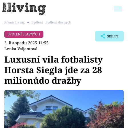
Prima Living
■
Bydlení
Bydlení slavných
Trendy:
JAK UŠETŘIT
POKOJOVÉ KVĚTINY
BYDLENÍ SLAVNÝCH
SDÍLET
BYDLENÍ SLAVNÝCH
ZAHRADA
3. listopadu 2025 11:55
Lenka Valjentová
Luxusní vila fotbalisty
Horsta Siegla jde za 28
Témata
milionůdo dražby
Bydlení
Zahrada
Design