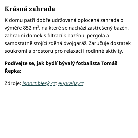
Krásná zahrada
K domu patří dobře udržovaná oplocená zahrada o
výměře 852 m², na které se nachází zastřešený bazén,
zahradní domek s filtrací k bazénu, pergola a
samostatně stojící zděná dvojgaráž. Zaručuje dostatek
soukromí a prostoru pro relaxaci i rodinné aktivity.
Podívejte se, jak bydlí bývalý fotbalista Tomáš
Řepka:
Zdroje:
isport.blesk.cz
;
eupraha.cz
Failed to fetch