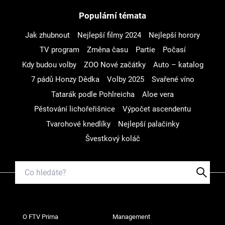
Populární témata
Jak zhubnout
Nejlepší filmy 2024
Nejlepší horory
TV program
Změna času
Partie
Počasí
Kdy budou volby
ZOO Nové začátky
Auto – katalog
7 pádů Honzy Dědka
Volby 2025
Svařené víno
Tatarák podle Pohlreicha
Aloe vera
Pěstování lichořeřišnice
Výpočet ascendentu
Tvarohové knedlíky
Nejlepší palačinky
Švestkový koláč
O FTV Prima
Management