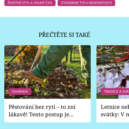
ŽIVOTNÍ STYL A VOLNÝ ČAS
STAVEBNICTVÍ A NEMOVITOSTI
PŘEČTĚTE SI TAKÉ
ZAHRADA
TRADICE A SVÁ
Pěstování bez rytí – to zní
Letnice ne
lákavě! Tento postup je
svátky: V n
vhodný jen pro některé
pondělí z