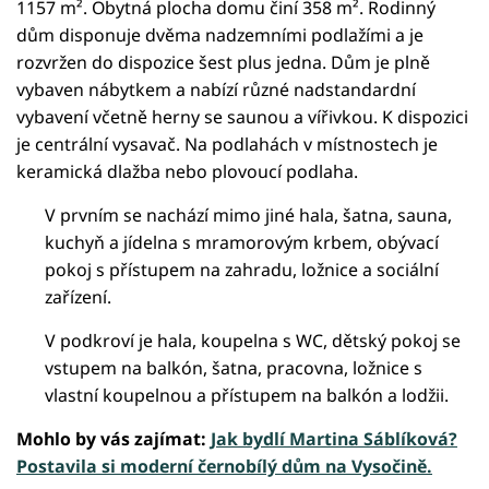
1157 m². Obytná plocha domu činí 358 m². Rodinný
dům disponuje dvěma nadzemními podlažími a je
rozvržen do dispozice šest plus jedna. Dům je plně
vybaven nábytkem a nabízí různé nadstandardní
vybavení včetně herny se saunou a vířivkou. K dispozici
je centrální vysavač. Na podlahách v místnostech je
keramická dlažba nebo plovoucí podlaha.
V prvním se nachází mimo jiné hala, šatna, sauna,
kuchyň a jídelna s mramorovým krbem, obývací
pokoj s přístupem na zahradu, ložnice a sociální
zařízení.
V podkroví je hala, koupelna s WC, dětský pokoj se
vstupem na balkón, šatna, pracovna, ložnice s
vlastní koupelnou a přístupem na balkón a lodžii.
Mohlo by vás zajímat:
Jak bydlí Martina Sáblíková?
Postavila si moderní černobílý dům na Vysočině.