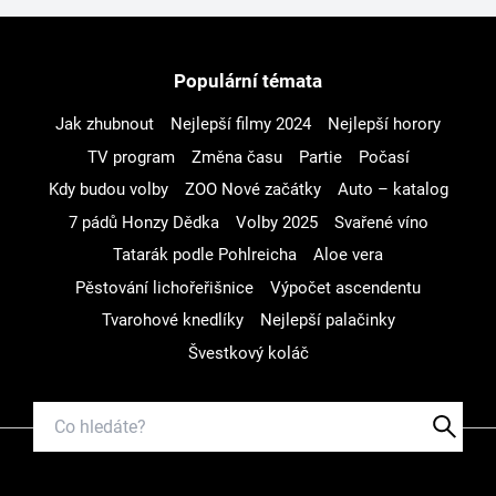
Populární témata
Jak zhubnout
Nejlepší filmy 2024
Nejlepší horory
TV program
Změna času
Partie
Počasí
Kdy budou volby
ZOO Nové začátky
Auto – katalog
7 pádů Honzy Dědka
Volby 2025
Svařené víno
Tatarák podle Pohlreicha
Aloe vera
Pěstování lichořeřišnice
Výpočet ascendentu
Tvarohové knedlíky
Nejlepší palačinky
Švestkový koláč