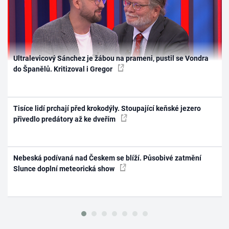
Ultralevicový Sánchez je žábou na prameni, pustil se Vondra
do Španělů. Kritizoval i Gregor
Tisíce lidí prchají před krokodýly. Stoupající keňské jezero
přivedlo predátory až ke dveřím
Nebeská podívaná nad Českem se blíží. Působivé zatmění
Slunce doplní meteorická show