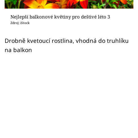
Sledujte prima+
Nejlepší balkonové květiny pro deštivé léto 3
Přihlášení
Zdroj: iStock
Drobně kvetoucí rostlina, vhodná do truhlíku
Sledujte nás
na balkon