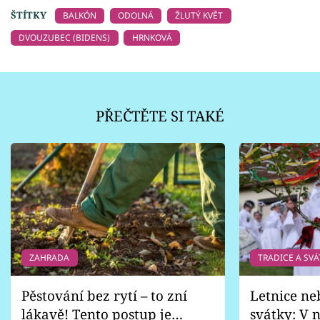
ŠTÍTKY
BALKÓN
ODOLNÁ
ŽLUTÝ KVĚT
DVOUZUBEC (BIDENS)
HRNKOVÁ
PŘEČTĚTE SI TAKÉ
ZAHRADA
TRADICE A SVÁ
Pěstování bez rytí – to zní
Letnice ne
lákavě! Tento postup je
svátky: V n