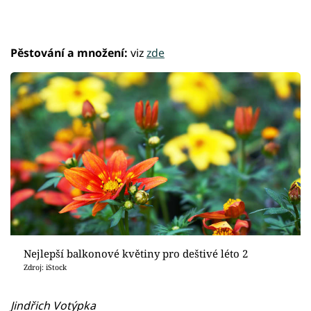
Pěstování a množení:
viz
zde
Nejlepší balkonové květiny pro deštivé léto 2
Zdroj: iStock
Jindřich Votýpka