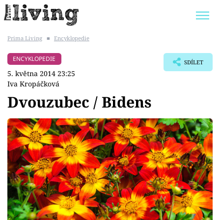
Prima Living
■
Encyklopedie
Trendy:
JAK UŠETŘIT
POKOJOVÉ KVĚTINY
ENCYKLOPEDIE
SDÍLET
BYDLENÍ SLAVNÝCH
ZAHRADA
5. května 2014 23:25
Iva Kropáčková
Dvouzubec / Bidens
Témata
Bydlení
Zahrada
Design