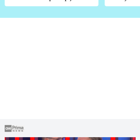
vhodný jen pro některé
pondělí z
zahrady