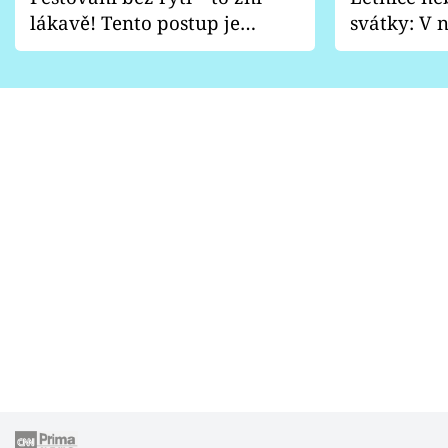
lákavě! Tento postup je
svátky: V n
vhodný jen pro některé
pondělí z
zahrady