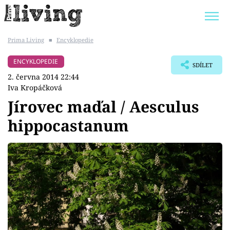
Prima Living
■
Encyklopedie
Trendy:
JAK UŠETŘIT
POKOJOVÉ KVĚTINY
ENCYKLOPEDIE
SDÍLET
BYDLENÍ SLAVNÝCH
ZAHRADA
2. června 2014 22:44
Iva Kropáčková
Jírovec maďal / Aesculus
hippocastanum
Témata
Bydlení
Zahrada
Design