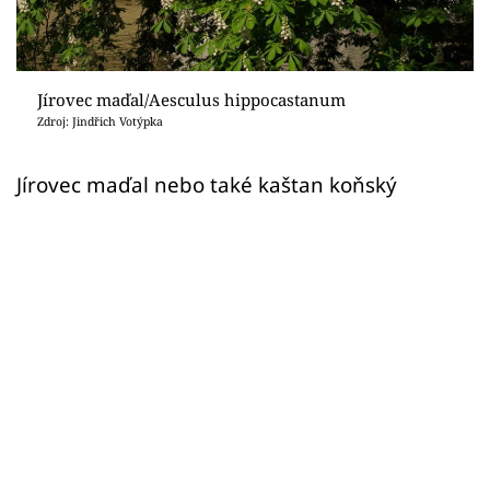
Sledujte prima+
Přihlášení
Jírovec maďal/Aesculus hippocastanum
Zdroj: Jindřich Votýpka
Sledujte nás
Jírovec maďal nebo také kaštan koňský