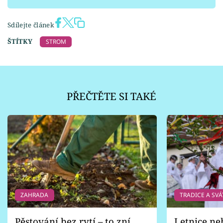
Sdílejte článek
ŠTÍTKY
STROM
PŘEČTĚTE SI TAKÉ
ZAHRADA
TRADICE A SVÁ
Pěstování bez rytí – to zní
Letnice ne