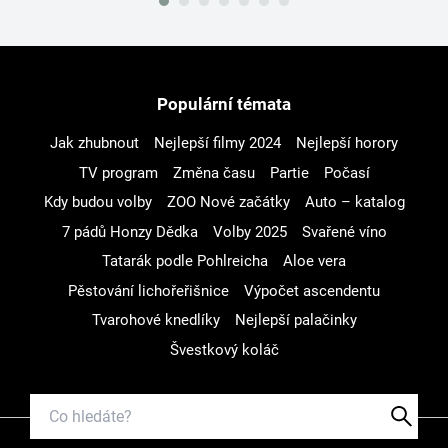
Populární témata
Jak zhubnout
Nejlepší filmy 2024
Nejlepší horory
TV program
Změna času
Partie
Počasí
Kdy budou volby
ZOO Nové začátky
Auto – katalog
7 pádů Honzy Dědka
Volby 2025
Svařené víno
Tatarák podle Pohlreicha
Aloe vera
Pěstování lichořeřišnice
Výpočet ascendentu
Tvarohové knedlíky
Nejlepší palačinky
Švestkový koláč