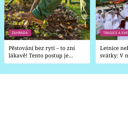
ZAHRADA
TRADICE A SVÁ
Pěstování bez rytí – to zní
Letnice ne
lákavě! Tento postup je
svátky: V n
vhodný jen pro některé
pondělí z
zahrady