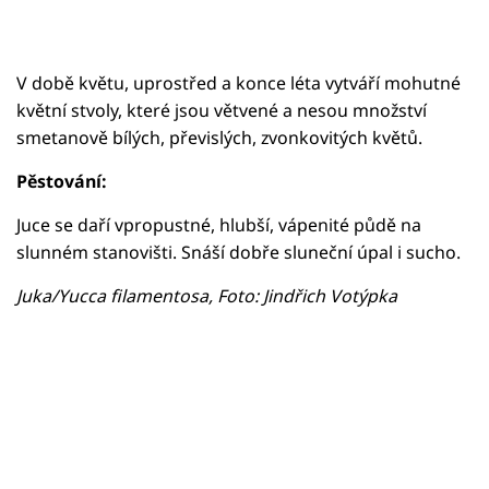
V době květu, uprostřed a konce léta vytváří mohutné
květní stvoly, které jsou větvené a nesou množství
smetanově bílých, převislých, zvonkovitých květů.
Pěstování:
Juce se daří vpropustné, hlubší, vápenité půdě na
slunném stanovišti. Snáší dobře sluneční úpal i sucho.
Juka/Yucca filamentosa, Foto: Jindřich Votýpka