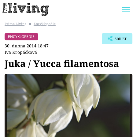
Prima Living
■
Encyklopedie
Trendy:
JAK UŠETŘIT
POKOJOVÉ KVĚTINY
ENCYKLOPEDIE
SDÍLET
BYDLENÍ SLAVNÝCH
ZAHRADA
30. dubna 2014 18:47
Iva Kropáčková
Juka / Yucca filamentosa
Témata
Bydlení
Zahrada
Design