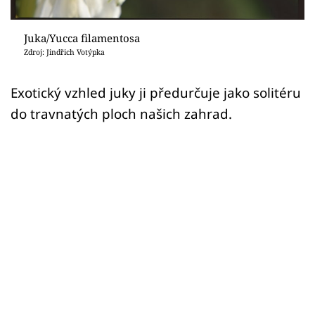
Sledujte prima+
Juka/Yucca filamentosa
Přihlášení
Zdroj: Jindřich Votýpka
Exotický vzhled juky ji předurčuje jako solitéru
Sledujte nás
do travnatých ploch našich zahrad.