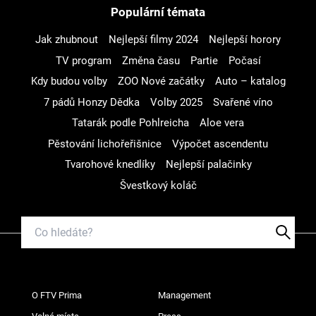
Populární témata
Jak zhubnout
Nejlepší filmy 2024
Nejlepší horory
TV program
Změna času
Partie
Počasí
Kdy budou volby
ZOO Nové začátky
Auto – katalog
7 pádů Honzy Dědka
Volby 2025
Svařené víno
Tatarák podle Pohlreicha
Aloe vera
Pěstování lichořeřišnice
Výpočet ascendentu
Tvarohové knedlíky
Nejlepší palačinky
Švestkový koláč
O FTV Prima
Management