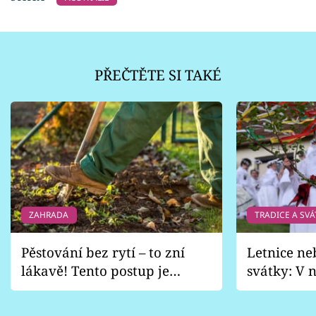
PŘEČTĚTE SI TAKÉ
ZAHRADA
TRADICE A SVÁ
Pěstování bez rytí – to zní
Letnice ne
lákavě! Tento postup je
svátky: V n
vhodný jen pro některé
pondělí z
zahrady