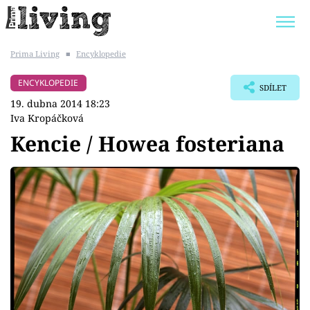
Prima Living
■
Encyklopedie
Trendy:
JAK UŠETŘIT
POKOJOVÉ KVĚTINY
ENCYKLOPEDIE
SDÍLET
BYDLENÍ SLAVNÝCH
ZAHRADA
19. dubna 2014 18:23
Iva Kropáčková
Kencie / Howea fosteriana
Témata
Bydlení
Zahrada
Design