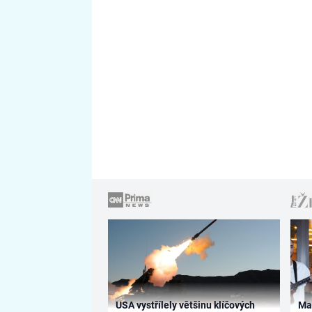
USA vystřílely většinu klíčových
Ma