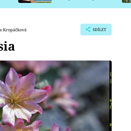
pro psy
va Kropáčková
SDÍLET
sia