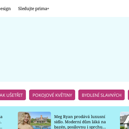
esign
Sledujte prima+
Design
TRENDY
JAK NA TO
PROMĚNY
NAŠE TIPY
JAK UŠETŘIT
POKOJOVÉ KVĚTINY
BYDLENÍ SLAVNÝCH
la
Meg Ryan prodává luxusní
.
sídlo. Moderní dům láká na
o
bazén, posilovnu i sprchu