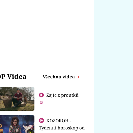
P Videa
Všechna videa
Zajíc z proutků
KOZOROH -
Týdenní horoskop od