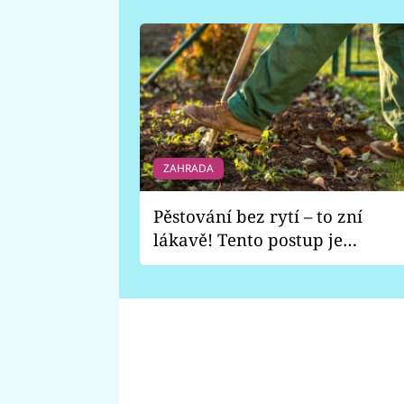
ZAHRADA
Pěstování bez rytí – to zní
lákavě! Tento postup je
vhodný jen pro některé
zahrady