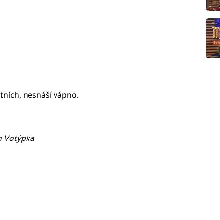
atních, nesnáší vápno.
ch Votýpka