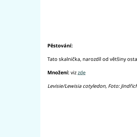
Pěstování:
Tato skalnička, narozdíl od většiny ost
Množení:
viz
zde
Levisie/Lewisia cotyledon, Foto: Jindři