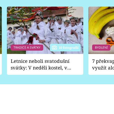
TRADICE A SVÁTKY
BYDLENÍ
10 fotografií
Letnice neboli svatodušní
7 překva
svátky: V neděli kostel, v
využít al
pondělí zábava
Nabrousí
nádobí