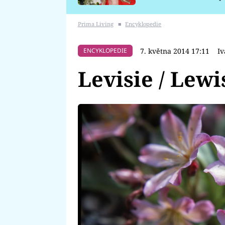
požáru
Prima Living
■
Encyklopedie
7. května 2014 17:11
I
ENCYKLOPEDIE
Levisie / Lewi