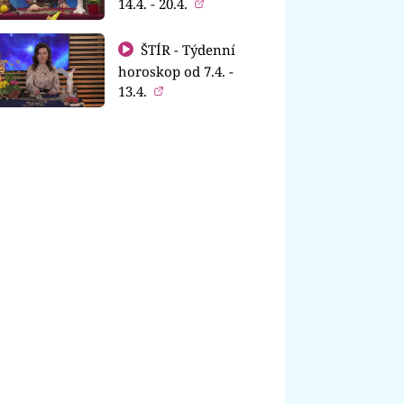
14.4. - 20.4.
ŠTÍR - Týdenní
horoskop od 7.4. -
13.4.