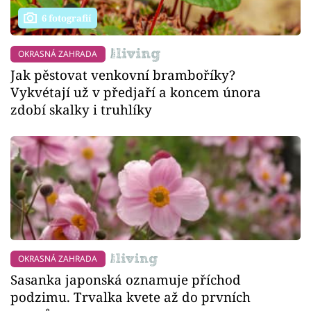
6 fotografií
OKRASNÁ ZAHRADA
Jak pěstovat venkovní bramboříky?
Vykvétají už v předjaří a koncem února
zdobí skalky i truhlíky
OKRASNÁ ZAHRADA
Sasanka japonská oznamuje příchod
podzimu. Trvalka kvete až do prvních