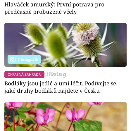
Hlaváček amurský: První potrava pro
předčasně probuzené včely
7 fotografií
OKRASNÁ ZAHRADA
Bodláky jsou jedlé a umí léčit. Podívejte se,
jaké druhy bodláků najdete v Česku