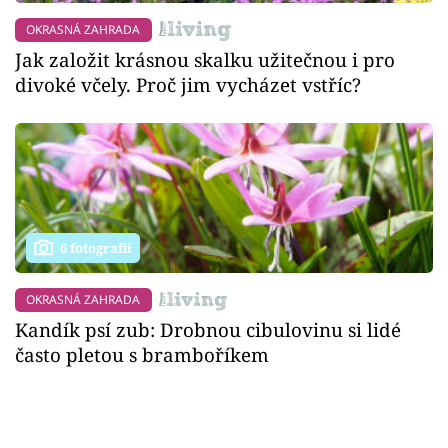
OKRASNÁ ZAHRADA
Jak založit krásnou skalku užitečnou i pro
divoké včely. Proč jim vycházet vstříc?
6 fotografií
OKRASNÁ ZAHRADA
Kandík psí zub: Drobnou cibulovinu si lidé
často pletou s bramboříkem