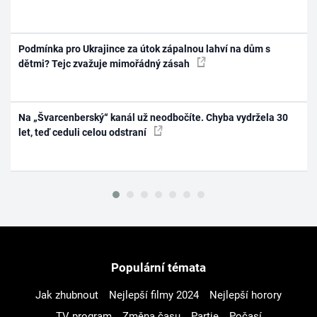
Podmínka pro Ukrajince za útok zápalnou lahví na dům s
dětmi? Tejc zvažuje mimořádný zásah
Na „Švarcenberský“ kanál už neodbočíte. Chyba vydržela 30
let, teď ceduli celou odstraní
Populární témata
Jak zhubnout
Nejlepší filmy 2024
Nejlepší horory
TV program
Změna času
Partie
Počasí