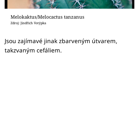
Sledujte prima+
Melokaktus/Melocactus tanzanus
Přihlášení
Zdroj: Jindřich Votýpka
Jsou zajímavé jinak zbarveným útvarem,
Sledujte nás
takzvaným cefáliem.