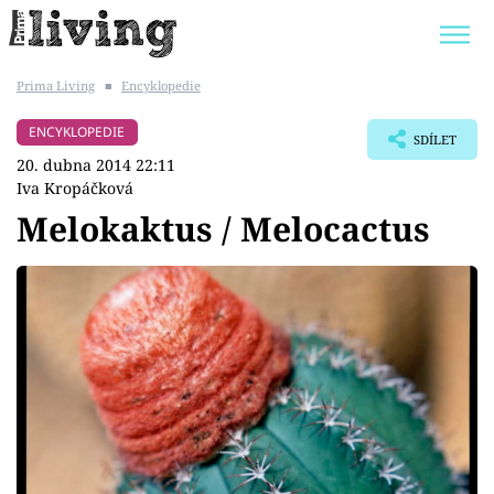
Prima Living
■
Encyklopedie
Trendy:
JAK UŠETŘIT
POKOJOVÉ KVĚTINY
ENCYKLOPEDIE
SDÍLET
BYDLENÍ SLAVNÝCH
ZAHRADA
20. dubna 2014 22:11
Iva Kropáčková
Melokaktus / Melocactus
Témata
Bydlení
Zahrada
Design