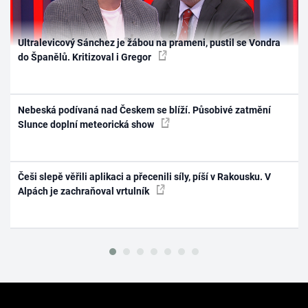
Ultralevicový Sánchez je žábou na prameni, pustil se Vondra
do Španělů. Kritizoval i Gregor
Nebeská podívaná nad Českem se blíží. Působivé zatmění
Slunce doplní meteorická show
Češi slepě věřili aplikaci a přecenili síly, píší v Rakousku. V
Alpách je zachraňoval vrtulník