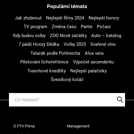
Populární témata
Jak zhubnout
Nejlepší filmy 2024
Nejlepší horory
TV program
Změna času
Partie
Počasí
Kdy budou volby
ZOO Nové začátky
Auto – katalog
7 pádů Honzy Dědka
Volby 2025
Svařené víno
Tatarák podle Pohlreicha
Aloe vera
Pěstování lichořeřišnice
Výpočet ascendentu
Tvarohové knedlíky
Nejlepší palačinky
Švestkový koláč
O FTV Prima
Management