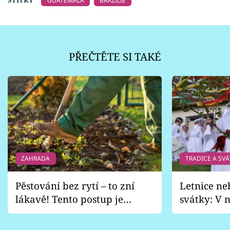
GUATEMALA
BRAZÍLIE
PŘEČTĚTE SI TAKÉ
ZAHRADA
TRADICE A SVÁ
Pěstování bez rytí – to zní
Letnice ne
lákavě! Tento postup je
svátky: V n
vhodný jen pro některé
pondělí z
zahrady