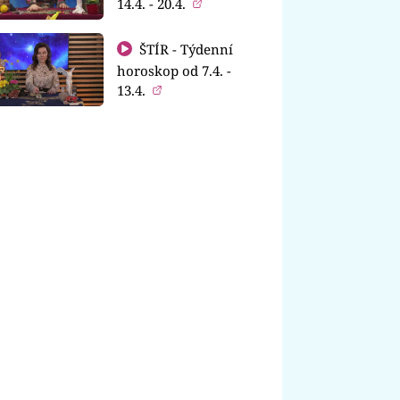
14.4. - 20.4.
ŠTÍR - Týdenní
horoskop od 7.4. -
13.4.