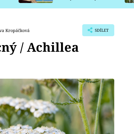
pro psy
Iva Kropáčková
SDÍLET
ný / Achillea