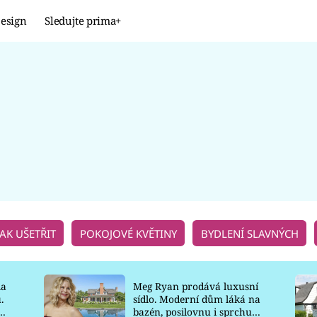
esign
Sledujte prima+
Design
TRENDY
JAK NA TO
PROMĚNY
NAŠE TIPY
JAK UŠETŘIT
POKOJOVÉ KVĚTINY
BYDLENÍ SLAVNÝCH
la
Meg Ryan prodává luxusní
.
sídlo. Moderní dům láká na
o
bazén, posilovnu i sprchu