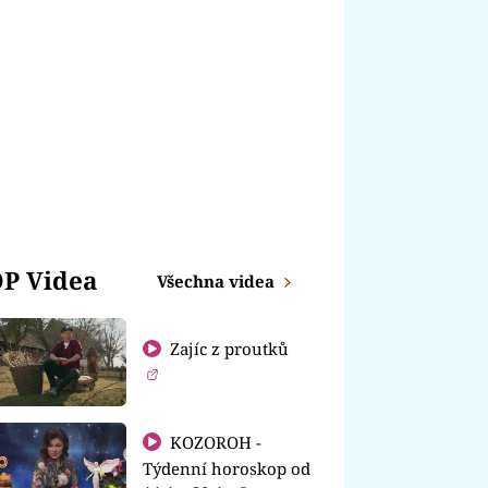
P Videa
Všechna videa
Zajíc z proutků
KOZOROH -
Týdenní horoskop od