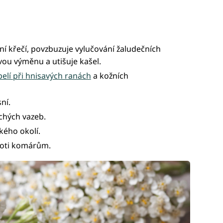
ní křečí, povzbuzuje vylučování žaludečních
vou výměnu a utišuje kašel.
elí při hnisavých ranách
a kožních
ní.
uchých vazeb.
kého okolí.
proti komárům.