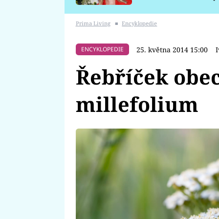
požáru
Prima Living
■
Encyklopedie
25. května 2014 15:00
ENCYKLOPEDIE
Řebříček obec
millefolium