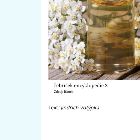
řebříček encyklopedie 3
Zdroj: iStock
Text
: Jindřich Votýpka