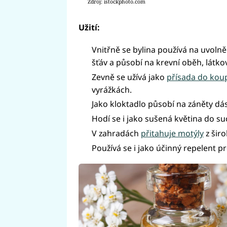
Zdroj: istockphoto.com
Užití:
Vnitřně se bylina používá na uvolně
šťáv a působí na krevní oběh, látko
Zevně se užívá jako
přísada do koup
vyrážkách.
Jako kloktadlo působí na záněty dás
Hodí se i jako sušená květina do s
V zahradách
přitahuje motýly
z širo
Používá se i jako účinný repelent 