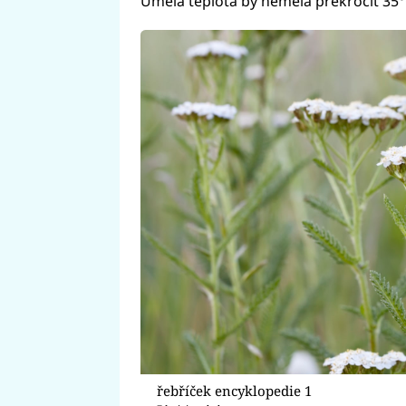
Umělá teplota by neměla překročit 35°
řebříček encyklopedie 1