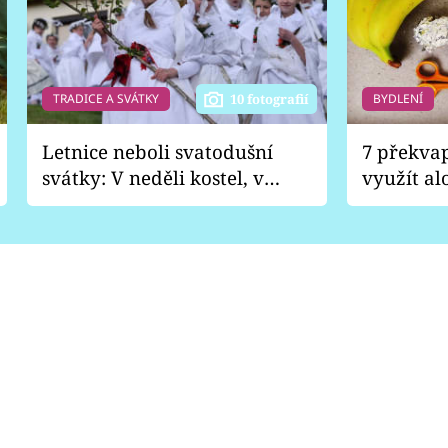
TRADICE A SVÁTKY
BYDLENÍ
10 fotografií
Letnice neboli svatodušní
7 překva
svátky: V neděli kostel, v
využít al
pondělí zábava
Nabrousí
nádobí