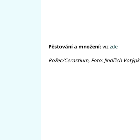
Pěstování a množení:
viz
zde
Rožec/Cerastium, Foto: Jindřich Votýpk