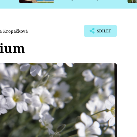
pro psy
va Kropáčková
SDÍLET
tium