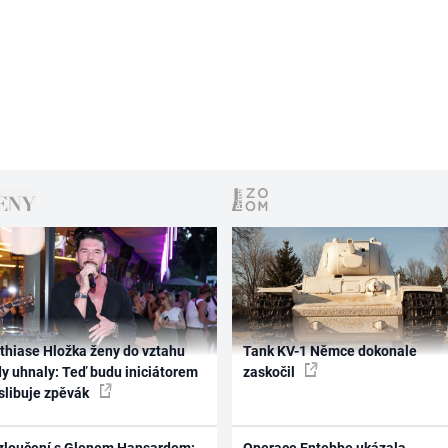
thiase Hložka ženy do vztahu
Tank KV-1 Němce dokonale
dy uhnaly: Teď budu iniciátorem
zaskočil
 slibuje zpěvák