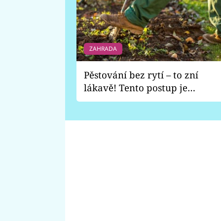
ZAHRADA
Pěstování bez rytí – to zní
lákavě! Tento postup je
vhodný jen pro některé
zahrady