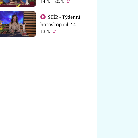
14.4. - 20.4.
ŠTÍR - Týdenní
horoskop od 7.4. -
13.4.