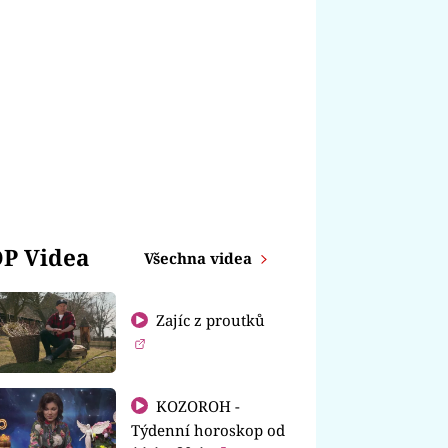
P Videa
Všechna videa
Zajíc z proutků
KOZOROH -
Týdenní horoskop od