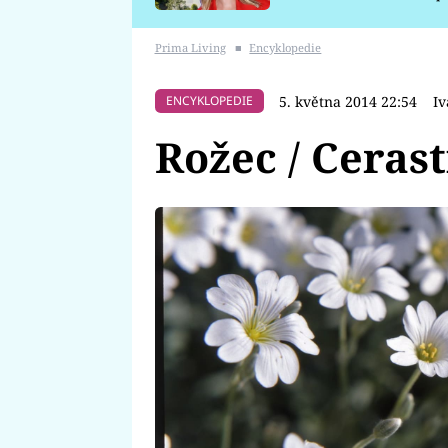
požáru
Prima Living
■
Encyklopedie
5. května 2014 22:54
I
ENCYKLOPEDIE
Rožec / Ceras