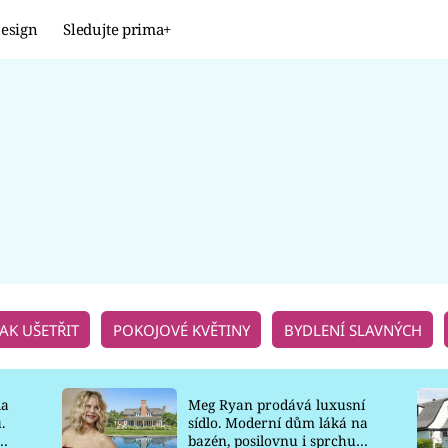
esign
Sledujte prima+
Design
TRENDY
JAK NA TO
PROMĚNY
NAŠE TIPY
JAK UŠETŘIT
POKOJOVÉ KVĚTINY
BYDLENÍ SLAVNÝCH
la
Meg Ryan prodává luxusní
.
sídlo. Moderní dům láká na
o
bazén, posilovnu i sprchu