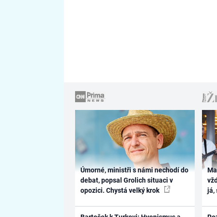
Úmorné, ministři s námi nechodí do
Ma
debat, popsal Grolich situaci v
vž
opozici. Chystá velký krok
já,