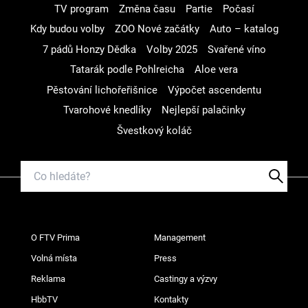
TV program
Změna času
Partie
Počasí
Kdy budou volby
ZOO Nové začátky
Auto – katalog
7 pádů Honzy Dědka
Volby 2025
Svařené víno
Tatarák podle Pohlreicha
Aloe vera
Pěstování lichořeřišnice
Výpočet ascendentu
Tvarohové knedlíky
Nejlepší palačinky
Švestkový koláč
O FTV Prima
Management
Volná místa
Press
Reklama
Castingy a výzvy
HbbTV
Kontakty