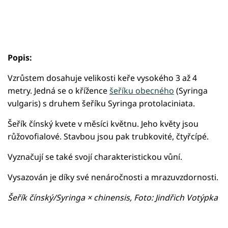
Popis:
Vzrůstem dosahuje velikosti keře vysokého 3 až 4
metry. Jedná se o křížence
šeříku obecného
(Syringa
vulgaris) s druhem šeříku Syringa protolaciniata.
Šeřík čínský kvete v měsíci květnu. Jeho květy jsou
růžovofialové. Stavbou jsou pak trubkovité, čtyřcípé.
Vyznačují se také svojí charakteristickou vůní.
Vysazován je díky své nenáročnosti a mrazuvzdornosti.
Šeřík čínský/Syringa × chinensis, Foto: Jindřich Votýpka