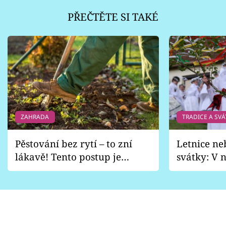
PŘEČTĚTE SI TAKÉ
ZAHRADA
TRADICE A SVÁ
Pěstování bez rytí – to zní
Letnice ne
lákavě! Tento postup je
svátky: V n
vhodný jen pro některé
pondělí z
zahrady