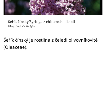
Sledujte prima+
Přihlášení
Šeřík čínský/Syringa × chinensis - detail
Zdroj: Jindřich Votýpka
Sledujte nás
Šeřík čínský je rostlina z čeledi olivovníkovité
(Oleaceae).