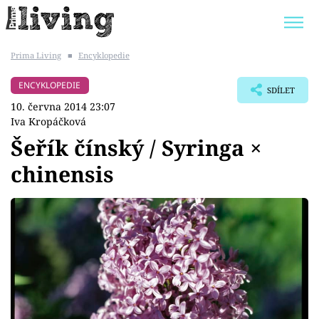
Prima Living
■
Encyklopedie
Trendy:
JAK UŠETŘIT
POKOJOVÉ KVĚTINY
ENCYKLOPEDIE
SDÍLET
BYDLENÍ SLAVNÝCH
ZAHRADA
10. června 2014 23:07
Iva Kropáčková
Šeřík čínský / Syringa ×
chinensis
Témata
Bydlení
Zahrada
Design